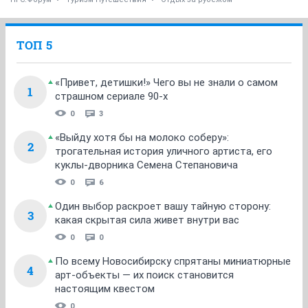
ТОП 5
«Привет, детишки!» Чего вы не знали о самом
1
страшном сериале 90-х
0
3
«Выйду хотя бы на молоко соберу»:
2
трогательная история уличного артиста, его
куклы-дворника Семена Степановича
0
6
Один выбор раскроет вашу тайную сторону:
3
какая скрытая сила живет внутри вас
0
0
По всему Новосибирску спрятаны миниатюрные
4
арт-объекты — их поиск становится
настоящим квестом
0