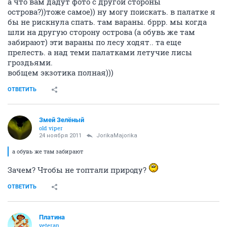
а что вам дадут фото с другой стороны
острова?))тоже самое)) ну могу поискать. в палатке я
бы не рискнула спать. там вараны. бррр. мы когда
шли на другую сторону острова (а обувь же там
забирают) эти вараны по лесу ходят.. та еще
прелесть. а над теми палатками летучие лисы
гроздьями.
вобщем экзотика полная)))
ОТВЕТИТЬ
Змей Зелёный
old viper
24 ноября 2011
JorikaMajorika
а обувь же там забирают
Зачем? Чтобы не топтали природу?
ОТВЕТИТЬ
Платина
veteran