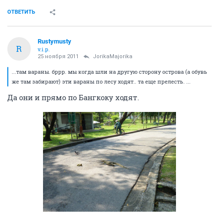
ОТВЕТИТЬ
Rustymusty
R
v.i.p.
25 ноября 2011
JorikaMajorika
...там вараны. бррр. мы когда шли на другую сторону острова (а обувь
же там забирают) эти вараны по лесу ходят.. та еще прелесть. ...
Да они и прямо по Бангкоку ходят.