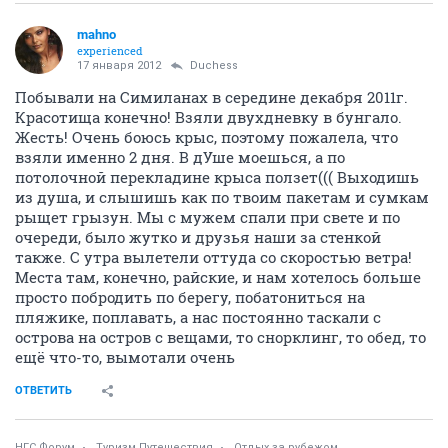
mahno
experienced
17 января 2012
Duchess
Побывали на Симиланах в середине декабря 2011г.
Красотища конечно! Взяли двухдневку в бунгало.
Жесть! Очень боюсь крыс, поэтому пожалела, что
взяли именно 2 дня. В дУше моешься, а по
потолочной перекладине крыса ползет((( Выходишь
из душа, и слышишь как по твоим пакетам и сумкам
рыщет грызун. Мы с мужем спали при свете и по
очереди, было жутко и друзья наши за стенкой
также. С утра вылетели оттуда со скоростью ветра!
Места там, конечно, райские, и нам хотелось больше
просто побродить по берегу, побатониться на
пляжике, поплавать, а нас постоянно таскали с
острова на остров с вещами, то снорклинг, то обед, то
ещё что-то, вымотали очень
ОТВЕТИТЬ
НГС.Форум
Туризм Путешествия
Отдых за рубежом