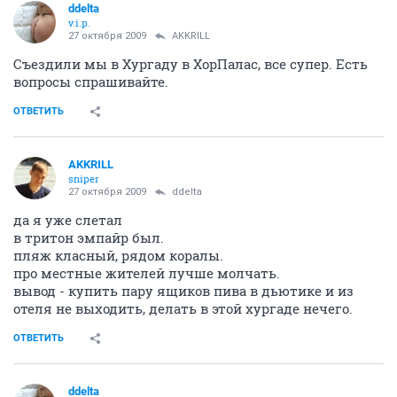
ddelta
v.i.p.
27 октября 2009
AKKRILL
Съездили мы в Хургаду в ХорПалас, все супер. Есть
вопросы спрашивайте.
ОТВЕТИТЬ
AKKRILL
sniper
27 октября 2009
ddelta
да я уже слетал
в тритон эмпайр был.
пляж класный, рядом коралы.
про местные жителей лучше молчать.
вывод - купить пару ящиков пива в дьютике и из
отеля не выходить, делать в этой хургаде нечего.
ОТВЕТИТЬ
ddelta