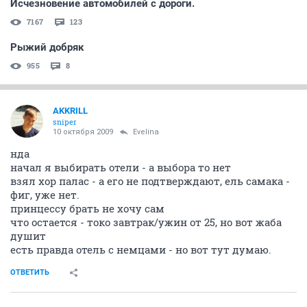
Исчезновение автомобилей с дороги.
7167
123
Рыжий добряк
955
8
AKKRILL
sniper
10 октября 2009
Evelina
нда
начал я выбирать отели - а выбора то нет
взял хор палас - а его не подтверждают, ель самака -
фиг, уже нет.
принцессу брать не хочу сам
что остается - токо завтрак/ужин от 25, но вот жаба
душит
есть правда отель с немцами - но вот тут думаю.
ОТВЕТИТЬ