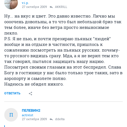
v.i.p.
27 октября 2009
AKKRILL
Ну... на вкус и цвет. Это давно известно. Лично мы
оооочень довольны, а то что был небольшой бриз так
тем более, иначе без ветра просто невыносимое
пекло.
P.S. Я не пью, и почти презираю пьяных "людей"
вообще и на отдыхе в частности, пришлось к
сожалению посмотреть на пьяных русских. почему-
то русского видишь сразу. Мда, а я не верил тем кто
так говорил, пытался защищать нашу нацию.
Посомтрел своими глазами на этот беспредел. Слава
Богу в гостинице у нас было только трое таких, зато в
аэропорту и самолете полно.
Надеюсь не обидел никого.
ОТВЕТИТЬ
ПЕЛЕВИН2
П
activist
27 октября 2009
ddelta