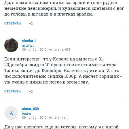
Да, с нами на одном пляже загорали и гологрудые
немецкие пенсионерки, и купающиеся одетыми с ног
до головы в штанах и в платках арабки.
ОТВЕТИТЬ
elenka 1
activist
09 ноября 2010
alena_639
Если интересно - то у Корала на вылеты с 01-
20декабря скидка 10 процентов от стоимости тура.
Только акция до 12ноября. Если есть дети до 12л. то
им дополнительно скидка 1000р. А насчет горящих -
уж очень с ними не легко в этом году.
ОТВЕТИТЬ
alena_639
A
junior
09 ноября 2010
elenka 1
Да у нас паспорта еще не готовы, поэтому и с датой