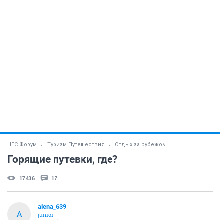
НГС.Форум
Туризм Путешествия
Отдых за рубежом
Горящие путевки, где?
17436
17
alena_639
A
junior