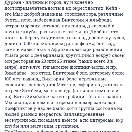
Дурбан - пляжный город, ну и конечно
достопримечательности в их окрестностях. Кейп -
это Мыс доброй надежды, столовая гора, различные
бухты, порт, набережная Виктории и Альфреда,
остров морских котиков, пингвины, джазовый и
ночные клубы, различные кафе и пр. Дурбан - это
пляж на берегу индийского океана, деревня зулусов,
долина 1000 холмов, крокодилья ферма, бот. сад,
самый известный в Африке аква-парк развлечений
Ушага рокс с дельфинами, крутящийся вокруг своей
оси ресторан на 23 или 25 этаже (таких всего 3 в
мире), яхт-клуб, гигантские шоппинг-молы и пр.
Зимбабве - это отель Виктория Фолс, которому более
100 лет, водопад Виктория Фолс, деревянные
сувениры, заповедник Матетси, сафари на джипах и
по реке Замбези, местная еда (антилопа импала и
пр). Вот в Зимбабве нас и ограбили - было страшно.
Мы спали, а к нам в это время в номер залез вор...
Конфликтов у нас не было, хотя группа состояла из
людей разных возрастов. Запланированные
экскурсии мы посещали вместе, а по интересам, н-р
клубы или магазины, группами.
Про Израиль- я боюсь как бы там третяя мировая