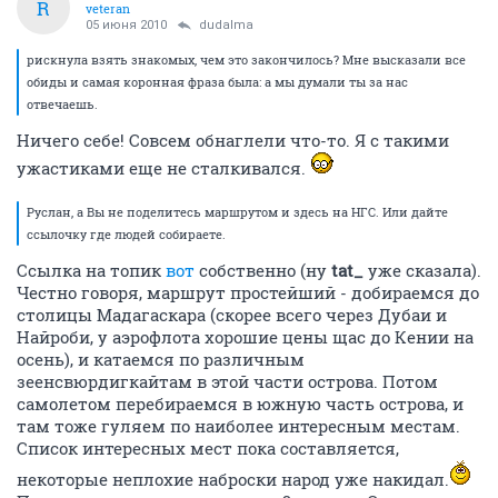
R
veteran
05 июня 2010
dudalma
рискнула взять знакомых, чем это закончилось? Мне высказали все
обиды и самая коронная фраза была: а мы думали ты за нас
отвечаешь.
Ничего себе! Совсем обнаглели что-то. Я с такими
ужастиками еще не сталкивался.
Руслан, а Вы не поделитесь маршрутом и здесь на НГС. Или дайте
ссылочку где людей собираете.
Ссылка на топик
вот
собственно (ну
tat_
уже сказала).
Честно говоря, маршрут простейший - добираемся до
столицы Мадагаскара (скорее всего через Дубаи и
Найроби, у аэрофлота хорошие цены щас до Кении на
осень), и катаемся по различным
зеенсвюрдигкайтам в этой части острова. Потом
самолетом перебираемся в южную часть острова, и
там тоже гуляем по наиболее интересным местам.
Список интересных мест пока составляется,
некоторые неплохие наброски народ уже накидал.