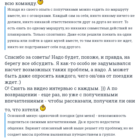
всю команду.
Исходя из своего опыта с попутчиками можно ездить по маршруту
вместе, но с оговорками. Каждый сам за себя, никто никому ничего не
должен, никто никакой ответственности друг за друга не несет. То
есть ехать по одному маршруту, но никаких совместных действий не
планировать. Только спонтанно. Даже если решили поехать на одни
руины или пойти в один музей вместе, то там никто никого не ждет,
никто не подстраивает себя под другого.
Спасибо за советы! Надо будет, похоже, и правда, на
берегу все обсудить. Я как-то особо не задумывался
насчет возможных таких проблем, а надо. А может
быть даже опросить каждого, чего он/она от поездки
ждет.:)
О! Снять на видео интервью с каждым. ))) А по
возвращении - еще раз, но уже с полученными
впечатлениями - чтобы рассказали, получили ли они
то, что хотели.
Основной минус одиночной поездки (для меня) - невозможность
поделиться свежими впечатлениями. Да и просто недостаток
общения. Вариант описанный мной выше решает эту проблему, но не
создает массы проблем вызванных путешествием в группе.