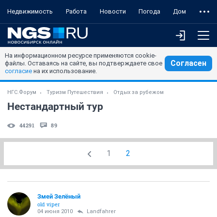
Недвижимость
Работа
Новости
Погода
Дом
На информационном ресурсе применяются cookie-
Согласен
файлы. Оставаясь на сайте, вы подтверждаете свое
согласие
на их использование.
НГС.Форум
Туризм Путешествия
Отдых за рубежом
Нестандартный тур
44291
89
1
2
Змей Зелёный
old viper
04 июня 2010
Landfahrer