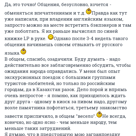
Да, это точно! Общения, безусловно, хочется -
обменяться впечатлениями и т.д.
Правда как тут
уже написали, при владении английским языком,
запросто можно на месте встретить бэкпэкеров и там
уже поболтать. Я их раньше вычислял по синей
книжке LP в руке.
Однако после 3-4 недель такого
общения начинаешь совсем отвыкать от русского
языка.
В общем, спасибо, озадачили. Буду думать - надо
действительно все заблаговременно обсудить, чтобы
ожидания народа оправдались. У меня был опыт
экскурсионных поездок с большими группами
туристов-любителей, но только по российским
городам, да в Казахстан разок. Дело порой и впрямь
очень непростое - я помню, как приходилось ждать
друг друга - одному в киоск за пивом надо, другому
возле памятника пофотаться, третьему знакомство
завести приспичило, в общем "весело".
Не всегда,
конечно, но одно ясно - чем меньше народу, тем
меньше таких затруднений.
Я думаю, что в предстоящую мою загранпоездку