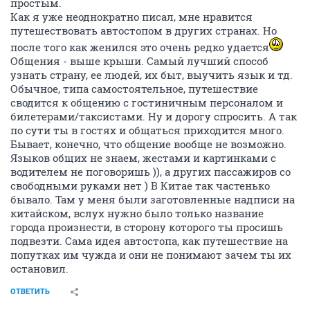
простым.
Как я уже неоднократно писал, мне нравится
путешествовать автостопом в других странах. Но
после того как женился это очень редко удается
Общения - выше крыши. Самый лучший способ
узнать страну, ее людей, их быт, выучить язык и тд.
Обычное, типа самостоятельное, путешествие
сводится к общению с гостиничным персоналом и
билетерами/таксистами. Ну и дорогу спросить. А так
по сути ты в гостях и общаться приходится много.
Бывает, конечно, что общение вообще не возможно.
Языков общих не знаем, жестами и картинками с
водителем не поговоришь )), а других пассажиров со
свободными руками нет ) В Китае так частенько
бывало. Там у меня были заготовленные надписи на
китайском, вслух нужно было только название
города произнести, в сторону которого ты просишь
подвезти. Сама идея автостопа, как путешествие на
попутках им чужда и они не понимают зачем ты их
остановил.
ОТВЕТИТЬ