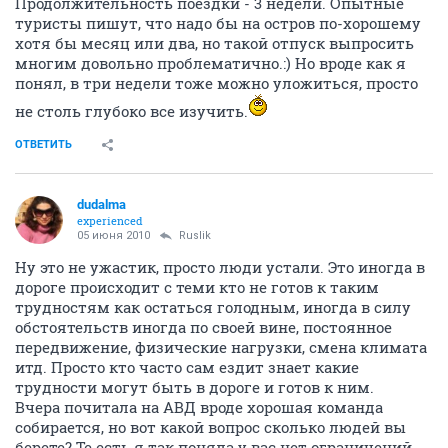
Продолжительность поездки - 3 недели. Опытные
туристы пишут, что надо бы на остров по-хорошему
хотя бы месяц или два, но такой отпуск выпросить
многим довольно проблематично.:) Но вроде как я
понял, в три недели тоже можно уложиться, просто
не столь глубоко все изучить.
ОТВЕТИТЬ
dudalma
experienced
05 июня 2010
Ruslik
Ну это не ужастик, просто люди устали. Это иногда в
дороге происходит с теми кто не готов к таким
трудностям как остаться голодным, иногда в силу
обстоятельств иногда по своей вине, постоянное
передвижение, физические нагрузки, смена климата
итд. Просто кто часто сам ездит знает какие
трудности могут быть в дороге и готов к ним.
Вчера почитала на АВД вроде хорошая команда
собирается, но вот какой вопрос сколько людей вы
берете? Те есть я так поняла у вас нет ограничений,