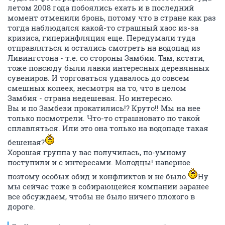
летом 2008 года побоялись ехать и в последний
момент отменили бронь, потому что в стране как раз
тогда наблюдался какой-то страшный хаос из-за
кризиса, гиперинфляция еще. Передумали туда
отправляться и остались смотреть на водопад из
Ливингстона - т.е. со стороны Замбии. Там, кстати,
тоже повсюду были лавки интересных деревянных
сувениров. И торговаться удавалось до совсем
смешных копеек, несмотря на то, что в целом
Замбия - страна недешевая. Но интересно.
Вы и по Замбези прокатились!? Круто!! Мы на нее
только посмотрели. Что-то страшновато по такой
сплавляться. Или это она только на водопаде такая
бешеная?
Хорошая группа у вас получилась, по-умному
поступили и с интересами. Молодцы! наверное
поэтому особых обид и конфликтов и не было.
Ну
мы сейчас тоже в собирающейся компании заранее
все обсуждаем, чтобы не было ничего плохого в
дороге.