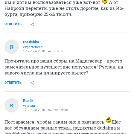
им и хотим воспользоваться уже вот-вот.
А от
Найроби перелеты уже не столь дорогие, как из Йо-
бурга, примерно 25-26 тысяч.
ОТВЕТИТЬ
rostishka
R
experienced
17 июня 2010
Ruslik
Прочитала про ваши сборы на Мадагаскар - просто
замечательное путешествие получится! Руслан, на
какого числа вы планируете вылет?
ОТВЕТИТЬ
Ruslik
R
veteran
17 июня 2010
rostishka
Постараемся, чтобы таким оно и оказалось!
Щас
вот обсуждаем разные темы, поднятые dudalma и
landfahrer'ом, касающиеся взаимоотношений между