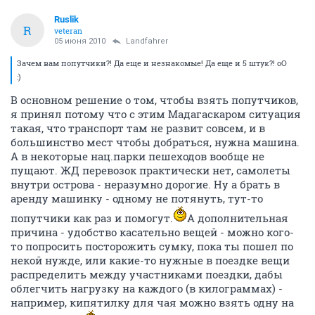
Ruslik
R
veteran
05 июня 2010
Landfahrer
Зачем вам попутчики?! Да еще и незнакомые! Да еще и 5 штук?! оО
:)
В основном решение о том, чтобы взять попутчиков,
я принял потому что с этим Мадагаскаром ситуация
такая, что транспорт там не развит совсем, и в
большинство мест чтобы добраться, нужна машина.
А в некоторые нац.парки пешеходов вообще не
пущают. ЖД перевозок практически нет, самолеты
внутри острова - неразумно дорогие. Ну а брать в
аренду машинку - одному не потянуть, тут-то
попутчики как раз и помогут.
А дополнительная
причина - удобство касательно вещей - можно кого-
то попросить посторожить сумку, пока ты пошел по
некой нужде, или какие-то нужные в поездке вещи
распределить между участниками поездки, дабы
облегчить нагрузку на каждого (в килограммах) -
например, кипятилку для чая можно взять одну на