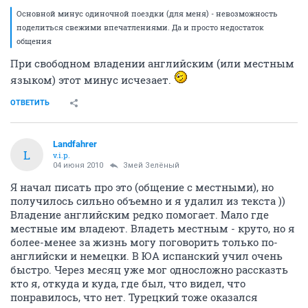
Основной минус одиночной поездки (для меня) - невозможность
поделиться свежими впечатлениями. Да и просто недостаток
общения
При свободном владении английским (или местным
языком) этот минус исчезает.
ОТВЕТИТЬ
Landfahrer
L
v.i.p.
04 июня 2010
Змей Зелёный
Я начал писать про это (общение с местными), но
получилось сильно объемно и я удалил из текста ))
Владение английским редко помогает. Мало где
местные им владеют. Владеть местным - круто, но я
более-менее за жизнь могу поговорить только по-
английски и немецки. В ЮА испанский учил очень
быстро. Через месяц уже мог односложно рассказть
кто я, откуда и куда, где был, что видел, что
понравилось, что нет. Турецкий тоже оказался