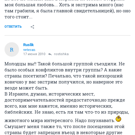
моя большая любовь... Хоть и экстрима много (нас
там грабили, я была главной свидетельницей), но оно
того стоит...
ОТВЕТИТЬ
Ruslik
R
veteran
17 июня 2010
rostishka
Молодцы вы!! Такой большой группой съездили. Не
было особых конфликтов внутри группы? А какие
страны посетили? Печально, что такой нехороший
конечно у вас экстрим получился, но наверное это
везде может быть.
В Израиле, думаю, исторических мест,
достопримечательностей предостаточно,но прежде
всего, как мне кажется, именно исторических,
библейских. Не знаю, есть ли там что-то из природы,
животного мира интересного. Надо поузнавать.
Смущает меня также то, что после посещения этой
страны будет запрещен въезд в некоторые другие