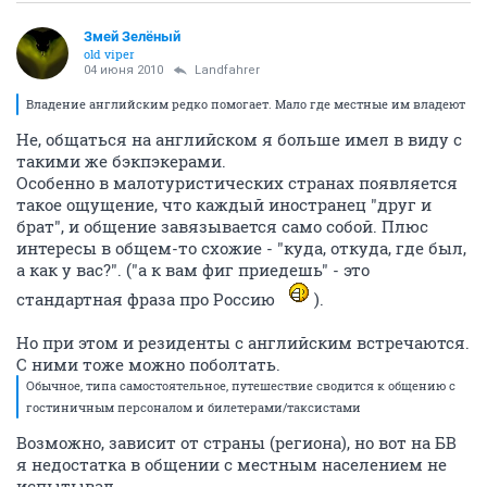
Змей Зелёный
old viper
04 июня 2010
Landfahrer
Владение английским редко помогает. Мало где местные им владеют
Не, общаться на английском я больше имел в виду с
такими же бэкпэкерами.
Особенно в малотуристических странах появляется
такое ощущение, что каждый иностранец "друг и
брат", и общение завязывается само собой. Плюс
интересы в общем-то схожие - "куда, откуда, где был,
а как у вас?". ("а к вам фиг приедешь" - это
стандартная фраза про Россию
).
Но при этом и резиденты с английским встречаются.
С ними тоже можно поболтать.
Обычное, типа самостоятельное, путешествие сводится к общению с
гостиничным персоналом и билетерами/таксистами
Возможно, зависит от страны (региона), но вот на БВ
я недостатка в общении с местным населением не
испытывал.