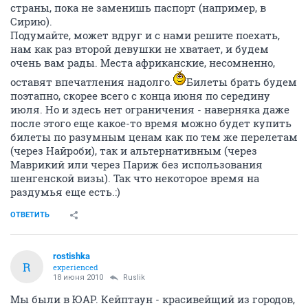
страны, пока не заменишь паспорт (например, в
Сирию).
Подумайте, может вдруг и с нами решите поехать,
нам как раз второй девушки не хватает, и будем
очень вам рады. Места африканские, несомненно,
оставят впечатления надолго.
Билеты брать будем
поэтапно, скорее всего с конца июня по середину
июля. Но и здесь нет ограничения - наверняка даже
после этого еще какое-то время можно будет купить
билеты по разумным ценам как по тем же перелетам
(через Найроби), так и альтернативным (через
Маврикий или через Париж без использования
шенгенской визы). Так что некоторое время на
раздумья еще есть.:)
ОТВЕТИТЬ
rostishka
R
experienced
18 июня 2010
Ruslik
Мы были в ЮАР. Кейптаун - красивейщий из городов,