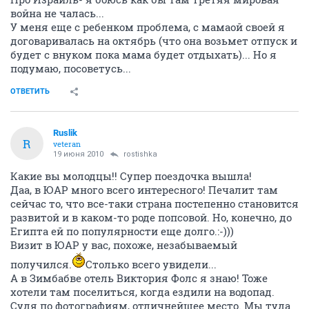
война не чалась...
У меня еще с ребенком проблема, с мамаой своей я
договаривалась на октябрь (что она возьмет отпуск и
будет с внуком пока мама будет отдыхать)... Но я
подумаю, посоветусь...
ОТВЕТИТЬ
Ruslik
R
veteran
19 июня 2010
rostishka
Какие вы молодцы!! Супер поездочка вышла!
Даа, в ЮАР много всего интересного! Печалит там
сейчас то, что все-таки страна постепенно становится
развитой и в каком-то роде попсовой. Но, конечно, до
Египта ей по популярности еще долго.:-)))
Визит в ЮАР у вас, похоже, незабываемый
получился.
Столько всего увидели...
А в Зимбабве отель Виктория Фолс я знаю! Тоже
хотели там поселиться, когда ездили на водопад.
Судя по фотографиям, отличнейшее место. Мы туда