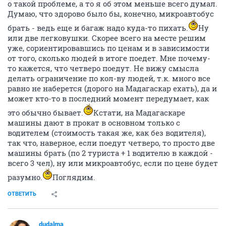
о такой проблеме, а то я об этом меньше всего думал.
Думаю, что здорово было бы, конечно, микроавтобус
брать - ведь еще и багаж надо куда-то пихать.
Ну
или две легковушки. Скорее всего на месте решим
уже, сориентировавшись по ценам и в зависимости
от того, сколько людей в итоге поедет. Мне почему-
то кажется, что четверо поедут. Не вижу смысла
делать ограничение по кол-ву людей, т.к. много все
равно не наберется (дорого на Мадагаскар ехать), да и
может кто-то в последний момент передумает, как
это обычно бывает.
Кстати, на Мадагаскаре
машины дают в прокат в основном только с
водителем (стоимость такая же, как без водителя),
так что, наверное, если поедут четверо, то просто две
машины брать (по 2 туриста + 1 водителю в каждой -
всего 3 чел), ну или микроавтобус, если по цене будет
разумно.
Поглядим.
ОТВЕТИТЬ
dudalma