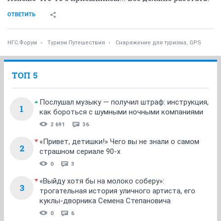
ОТВЕТИТЬ
НГС.Форум
Туризм Путешествия
Снаряжение для туризма, GPS
ТОП 5
Послушал музыку — получил штраф: инструкция,
1
как бороться с шумными ночными компаниями
2 691
36
«Привет, детишки!» Чего вы не знали о самом
2
страшном сериале 90-х
0
3
«Выйду хотя бы на молоко соберу»:
3
трогательная история уличного артиста, его
куклы-дворника Семена Степановича
0
6