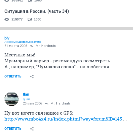
265562
1000
Ситуация в России. (часть 34)
215577
1000
blv
Анонимный пользователь
31 марта 2006
Mr. Hardnuts
Местные мы!
Мраморный карьер - рекомендую посмотреть.
А , например, "Чумакова сопка" - на любителя.
ОТВЕТИТЬ
Ilan
guru
25 мая 2006
Mr. Hardnuts
Ну вот нечто связанное с GPS:
http://www.mbo4x4.ru/index.phtml?way=forum&ID=145
...
ОТВЕТИТЬ