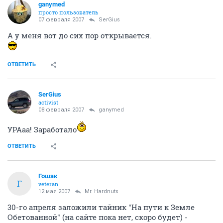
ganymed
просто пользователь
07 февраля 2007
SerGius
А у меня вот до сих пор открывается.
ОТВЕТИТЬ
SerGius
activist
08 февраля 2007
ganymed
УРАаа! Заработало
ОТВЕТИТЬ
Гошак
Г
veteran
12 мая 2007
Mr. Hardnuts
30-го апреля заложили тайник "На пути к Земле
Обетованной" (на сайте пока нет, скоро будет) -