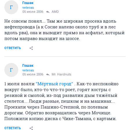
Гошак
Г
veteran
05 июля 2006
AMD
Не совсем понял... Там же широкая просека вдоль
нефтепровода (а к Сосне налево около труб и в лес
вдоль рва), она и выводит прямо на асфальт, который
потом направо выходит на шоссе.
ОТВЕТИТЬ
Гошак
Г
veteran
05 июля 2006
Mr. Hardnuts
1 июля взяли
"Мёртвый город"
. Как-то неспокойно
вокруг было, кто-то что-то роет, горят костры с
резиной и смолой, из-под развалин дым тяжёлый
стелется... Люди разные, пешком и на машинах...
Проехали через Пашино-Степной, по полевым
дорогам. Обратно возвращались через Мочище.
Положили копию диска с Чике-Тамана, с картами.
ОТВЕТИТЬ