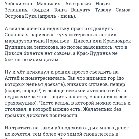
Узбекистан - Малайзия - Австралия - Новая
Зеландия - Фиджи - Тонга - Вануату - Тувалу - Самоа -
Острова Кука (апрель - июнь).
А сейчас хочется недельку просто отдохнуть.
Сначала я нарисовал кучу интересных летних
маршрутов типа Норильск - Диксон или Красноярск -
Дудинка на теплоходе, но потом выяснилось, что в
Диксон билетов нет совсем, а Крас-Дудинка не
бьётся по моим датам.
Ну и чёт психанул и решил просто съездить на
Алтай и поматрасничать. Так что никаких гор (до
которых нельзя доехать), никаких сплавов, пещер
(сорри, шорцы!) и вообще никакой активности (что
подразумевает не тащить палатку, спальник и всю
трахомудию). Чисто келья, в которой можно спать и
столовая, в которой можно есть. Желательно без
громких дискотек поблизости.
Но тратить на такой ублюдский отдых много денег
не хочется, тем более что зимой снова лететь в