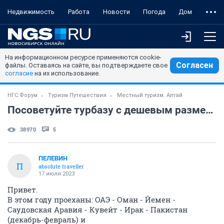
Недвижимость
Работа
Новости
Погода
Дом
На информационном ресурсе применяются cookie-
Согласен
файлы. Оставаясь на сайте, вы подтверждаете свое
согласие
на их использование.
НГС.Форум
Туризм Путешествия
Местный туризм. Алтай
Посоветуйте турбазу с дешевым размещением и транспортной доступностью.
38970
5
ПЕЛЕВИН
П
absolute traveller
17 июля 2023
Привет.
В этом году проеханы: ОАЭ - Оман - Йемен -
Саудовская Аравия - Кувейт - Ирак - Пакистан
(декабрь-февраль) и