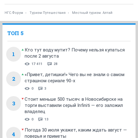
НГС.Форум
Туризм Путешествия
Местный туризм. Алтай
ТОП 5
Кто тут воду мутит? Почему нельзя купаться
1
после 2 августа
17 411
28
«Привет, детишки!» Чего вы не знали о самом
2
страшном сериале 90-х
0
3
Стоит меньше 500 тысяч: в Новосибирске на
3
торги выставили серый Infiniti — его заложил
владелец
0
13
Погода 30 июля укажет, каким ждать август —
4
поверья и приметы