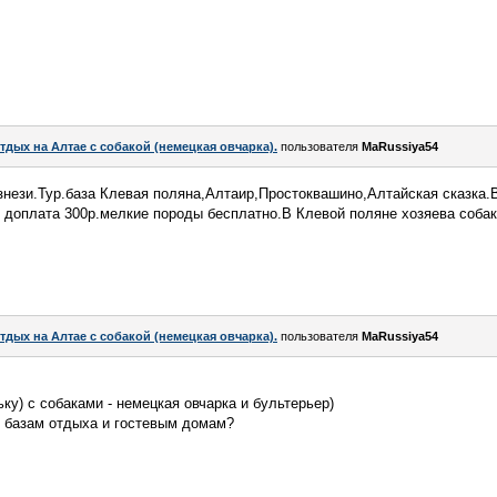
тдых на Алтае с собакой (немецкая овчарка).
пользователя
MaRussiya54
знези.Тур.база Клевая поляна,Алтаир,Простоквашино,Алтайская сказка.
 доплата 300р.мелкие породы бесплатно.В Клевой поляне хозяева собак
тдых на Алтае с собакой (немецкая овчарка).
пользователя
MaRussiya54
ку) с собаками - немецкая овчарка и бультерьер)
о базам отдыха и гостевым домам?