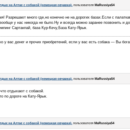
тдых на Алтае с собакой (немецкая овчарка).
пользователя
MaRussiya54
я! Разрешают много где,но конечно не на дорогих базах.Если с палатка
вообще у нас никогда не было.Ну и всегда можно заранее позвонить и до
пинг Сартакпай, база Кур-Кечу,База Кату-Ярык.
ко у вас денег и прочих приобретений, если у вас есть собака — Вы бога
тдых на Алтае с собакой (немецкая овчарка).
пользователя
MaRussiya54
что отдыхают с собакой.
то по дороге на Кату-Ярык.
тдых на Алтае с собакой (немецкая овчарка).
пользователя
MaRussiya54