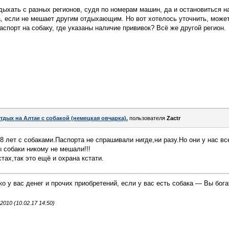
дыхать с разных регионов, судя по номерам машин, да и остановиться н
, если не мешает другим отдыхающим. Но вот хотелось уточнить, может
спорт на собаку, где указаны наличие прививок? Всё же другой регион.
тдых на Алтае с собакой (немецкая овчарка).
пользователя
Zactr
 лет с собаками.Паспорта не спрашивали нигде,ни разу.Но они у нас вс
ы собаки никому не мешали!!!
тах,так это ещё и охрана кстати.
ко у вас денег и прочих приобретений, если у вас есть собака — Вы бога
010 (10.02.17 14:50)