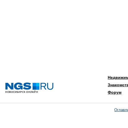
Недвижи
Знакомст
Форум
Оглавл