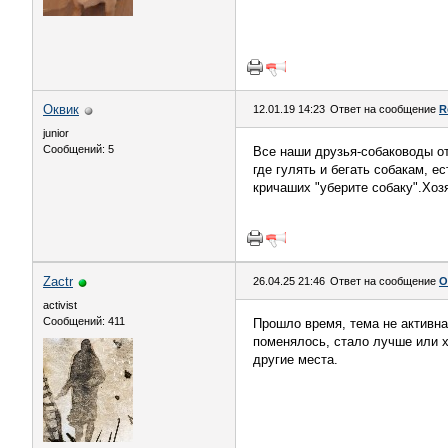
Оквик
12.01.19 14:23
Ответ на сообщение
R
junior
Сообщений: 5
Все наши друзья-собаководы от
где гулять и бегать собакам, е
кричаших "уберите собаку".Хоз
Zactr
26.04.25 21:46
Ответ на сообщение
О
activist
Сообщений: 411
Прошло время, тема не активна,
поменялось, стало лучше или х
другие места.