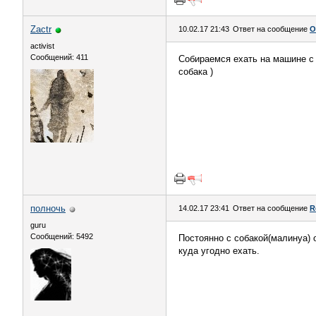
Zactr
10.02.17 21:43
Ответ на сообщение
О
activist
Сообщений: 411
Собираемся ехать на машине с с
собака )
полночь
14.02.17 23:41
Ответ на сообщение
R
guru
Сообщений: 5492
Постоянно с собакой(малинуа) 
куда угодно ехать.