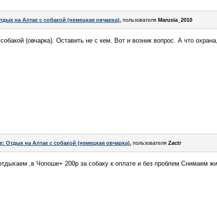
тдых на Алтае с собакой (немецкая овчарка).
пользователя
Marusia_2010
обакой (овчарка). Оставить не с кем. Вот и возник вопрос. А что охрана,
e: Отдых на Алтае с собакой (немецкая овчарка).
пользователя
Zactr
отдыхаем ,в Чопоше+ 200р за собаку к оплате и без проблем.Снимаем ж