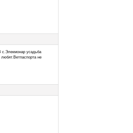
В с.Элекмонар усадьба
 любят.Ветпаспорта не