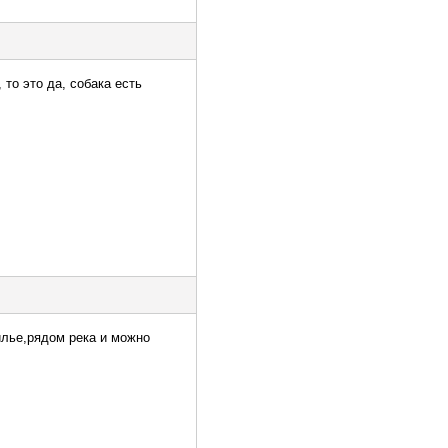
 то это да, собака есть
илье,рядом река и можно