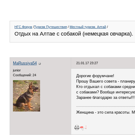
НГС.Форум
/
Туризм Путешествия
/
Местный туризм. Алтай
/
Отдых на Алтае с собакой (немецкая овчарка).
MaRussiya54
21.01.17 23:27
junior
Сообщений: 24
Дорогие форумчане!
Прошу Вашего совета - планиру
Кто отдыхал с собаками средн
с собаками? Вообще интересуют
Заранее благодарю за ответы!!!
Женщина - это сила красоты. М