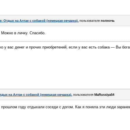
e: Отдых на Алтае с собакой (немецкая овчарка).
пользователя
полночь
 Можно в личку. Спасибо.
ко у вас денег и прочих приобретений, если у вас есть собака — Вы бога
тдых на Алтае с собакой (немецкая овчарка).
пользователя
MaRussiya54
 прошлом году отдыхали соседи с догом. Как я поняла эти люди заране