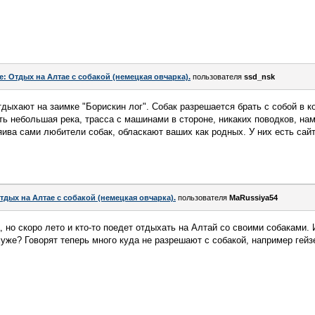
e: Отдых на Алтае с собакой (немецкая овчарка).
пользователя
ssd_nsk
дыхают на заимке "Борискин лог". Собак разрешается брать с собой в ко
сть небольшая река, трасса с машинами в стороне, никаких поводков, на
яива сами любители собак, обласкают ваших как родных. У них есть сайт
тдых на Алтае с собакой (немецкая овчарка).
пользователя
MaRussiya54
 но скоро лето и кто-то поедет отдыхать на Алтай со своими собаками. 
уже? Говорят теперь много куда не разрешают с собакой, например гейз