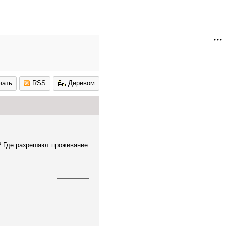
чать
RSS
Деревом
? Где разрешают проживание