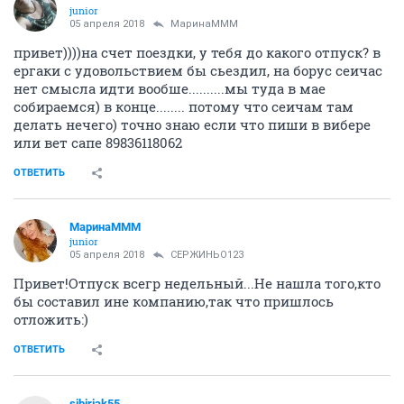
junior
05 апреля 2018
МаринаМММ
привет))))на счет поездки, у тебя до какого отпуск? в
ергаки с удовольствием бы сьездил, на борус сеичас
нет смысла идти вообше..........мы туда в мае
собираемся) в конце........ потому что сеичам там
делать нечего) точно знаю если что пиши в вибере
или вет сапе 89836118062
ОТВЕТИТЬ
МаринаМММ
junior
05 апреля 2018
СЕРЖИНЬО123
Привет!Отпуск всегр недельный...Не нашла того,кто
бы составил ине компанию,так что пришлось
отложить:)
ОТВЕТИТЬ
sibiriak55