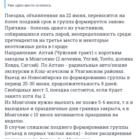
Уже одно место осталось
Поездка, объявленная на 22 июня, переносится на
более поздний срок и группа формируется заново.
Причина - болезнь одного из участников,
собиравшихся ехать парой, неопределенность среди
претендентов на третье место и некоторые
неотложные дела в городе.
Направление: Алтай (Чуйский тракт) с коротким
заездом в Монголию (2 ночевки, Улгий, Толбо, долина
Ховда, Сагсай). По Алтаю - радиальные авто/пешие
экскурсии в Кош-агачском и Улаганском районах.
Выезд из Новосибирска по формированию группы в
период 25-30 июня, продолжительность 8 дней.
Свободных мест 3, поездка состоится, если будет
занято хотя бы 2.
Из Монголии нужно выехать не позже 5-6 июля, т.к в
выходные и праздничные дни граница закрыта, а в
Монголии с 10 июля начинаются праздники на
неделю.
В случае слишком позднего формирования группы
(отъезд в первых числах июля) - более расширенная