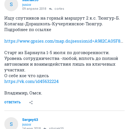
S
junior
09 апреля 2018
cortes
Ищу спутников на горный маршрут 2 к.с. Тюнгур-Б.
Колагаш-Дорашколь-Кучерлинское-Тюнгур.
Подробнее по ссылке
https://www.gpsies.com/map.do;jsessionid=A982CA05F874..
Старт из Барнаула 1-5 июля по договоренности.
Уровень сотрудничества -любой, вплоть до полной
автономии и взаимодействия лишь на ключевых
участках.
О себе кое что здесь
https://vk.com/id45632224
Владимир, Омск.
ОТВЕТИТЬ
Sergey63
S
junior
14 мая 2018
sibiriak55