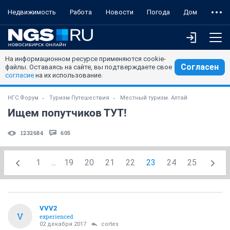
Недвижимость
Работа
Новости
Погода
Дом
На информационном ресурсе применяются cookie-
Согласен
файлы. Оставаясь на сайте, вы подтверждаете свое
согласие
на их использование.
НГС.Форум
Туризм Путешествия
Местный туризм. Алтай
Ищем попутчиков ТУТ!
1232684
605
1
...
19
20
21
22
23
24
25
VVV2
V
experienced
02 декабря 2017
cortes