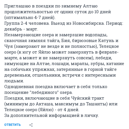
Приглашаю в поездки по зимнему Алтаю
продолжительностью от одних суток до 10 дней
(оптимально 4-7 дней).
Группа 2-4 человека. Выезд из Новосибирска. Период:
декабрь - март.
Незамерзающие озера и замерзшие водопады,
сказочная зимняя тайга, Бия, бирюзовые Катунь и
Чуя (замерзают не везде и не полностью), Телецкое
озеро (к югу от Яйлю может замерзнуть в феврале-
марте, а может и не замерзнуть совсем), лебеди,
зимующие на Алтае, лошади, маралы, зубры, катание
на собачьих упряжках, затерянные в горной тайге
деревеньки, отшельники, встречи с интересными
людьми.
Однодневная поездка включает в себя только
посещение "лебединого" озера.
Поездки, включающие в себя Чуйский тракт
(минимум до Акташа, максимум до Ташанты) или
Телецкое озеро (Яйлю) - от 4 дней.
За дополнительной информацией в личку.
ОТВЕТИТЬ