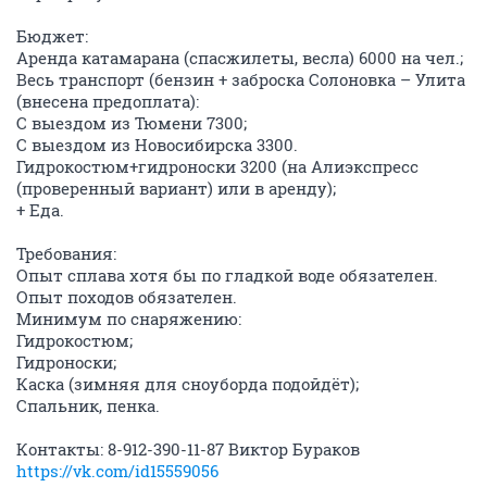
Бюджет:
Аренда катамарана (спасжилеты, весла) 6000 на чел.;
Весь транспорт (бензин + заброска Солоновка – Улита
(внесена предоплата):
С выездом из Тюмени 7300;
С выездом из Новосибирска 3300.
Гидрокостюм+гидроноски 3200 (на Алиэкспресс
(проверенный вариант) или в аренду);
+ Еда.
Требования:
Опыт сплава хотя бы по гладкой воде обязателен.
Опыт походов обязателен.
Минимум по снаряжению:
Гидрокостюм;
Гидроноски;
Каска (зимняя для сноуборда подойдёт);
Спальник, пенка.
Контакты: 8-912-390-11-87 Виктор Бураков
https://vk.com/id15559056