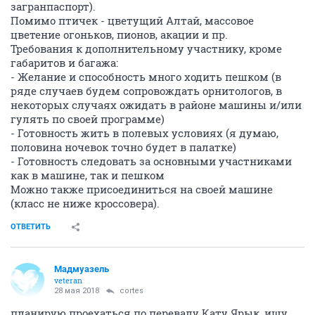
загранпаспорт).
Помимо птичек - цветущий Алтай, массовое
цветение огоньков, пионов, акации и пр.
Требования к дополнительному участнику, кроме
габаритов и багажа:
- Желание и способность много ходить пешком (в
ряде случаев будем сопровождать орнитологов, в
некоторых случаях ожидать в районе машины и/или
гулять по своей программе)
- Готовность жить в полевых условиях (я думаю,
половина ночевок точно будет в палатке)
- Готовность следовать за основными участниками
как в машине, так и пешком
Можно также присоединиться на своей машине
(класс не ниже кроссовера).
ОТВЕТИТЬ
Мадмуазель
veteran
28 мая 2018
cortes
планирую проехаться по перевалу Кату Ярык, ищу