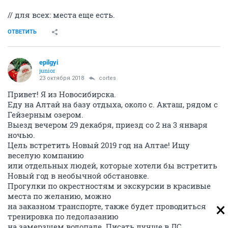
// для всех: места еще есть.
ОТВЕТИТЬ
epilgyi
junior
23 октября 2018
cortes
Привет! Я из Новосибирска.
Еду на Алтай на базу отдыха, около с. Акташ, рядом с
Гейзерным озером.
Выезд вечером 29 декабря, приезд со 2 на 3 января
ночью.
Цель встретить Новый 2019 год на Алтае! Ищу
веселую компанию
или отдельных людей, которые хотели бы встретить
Новый год в необычной обстановке.
Прогулки по окрестностям и экскурсии в красивые
места по желанию, можно
на заказном транспорте, также будет проводиться
тренировка по ледолазанию
на замерзшем водопаде. Писать лучше в ЛС.