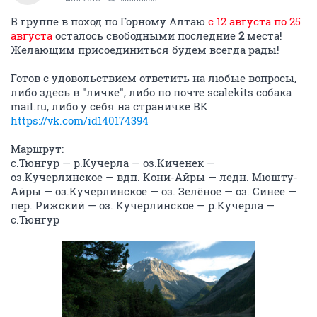
В группе в поход по Горному Алтаю
с 12 августа по 25
августа
осталось свободными последние
2
места!
Желающим присоединиться будем всегда рады!
Готов c удовольствием ответить на любые вопросы,
либо здесь в "личке", либо по почте scalekits собака
mail.ru, либо у себя на страничке ВК
https://vk.com/id140174394
Маршрут:
с.Тюнгур — р.Кучерла — оз.Киченек —
оз.Кучерлинское — вдп. Кони-Айры — ледн. Мюшту-
Айры — оз.Кучерлинское — оз. Зелёное — оз. Синее —
пер. Рижский — оз. Кучерлинское — р.Кучерла —
с.Тюнгур