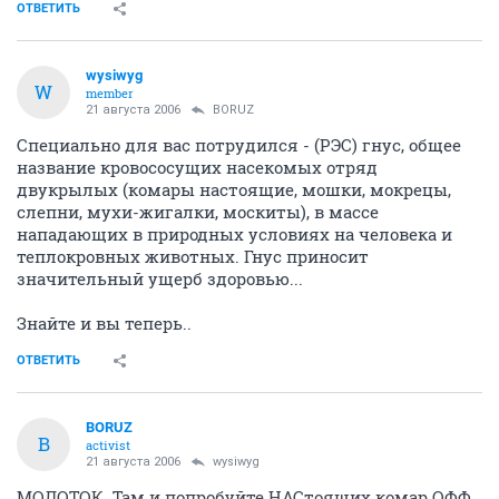
ОТВЕТИТЬ
wysiwyg
W
member
21 августа 2006
BORUZ
Специально для вас потрудился - (РЭС) гнус, общее
название кровососущих насекомых отряд
двукрылых (комары настоящие, мошки, мокрецы,
слепни, мухи-жигалки, москиты), в массе
нападающих в природных условиях на человека и
теплокровных животных. Гнус приносит
значительный ущерб здоровью...
Знайте и вы теперь..
ОТВЕТИТЬ
BORUZ
B
activist
21 августа 2006
wysiwyg
МОЛОТОК. Там и попробуйте НАСтоящих комар ОФФ.