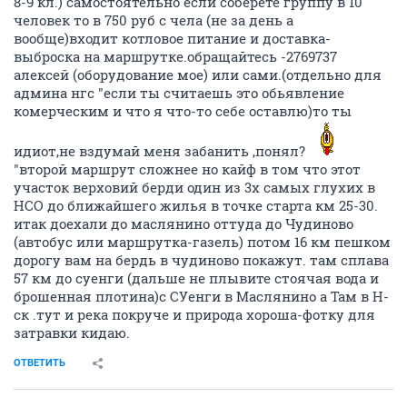
8-9 кл.) самостоятельно если соберете группу в 10
человек то в 750 руб с чела (не за день а
вообще)входит котловое питание и доставка-
выброска на маршрутке.обращайтесь -2769737
алексей (оборудование мое) или сами.(отдельно для
админа нгс "если ты считаешь это обьявление
комерческим и что я что-то себе оставлю)то ты
идиот,не вздумай меня забанить ,понял?
"второй маршрут сложнее но кайф в том что этот
участок верховий берди один из 3х самых глухих в
НСО до ближайшего жилья в точке старта км 25-30.
итак доехали до маслянино оттуда до Чудиново
(автобус или маршрутка-газель) потом 16 км пешком
дорогу вам на бердь в чудиново покажут. там сплава
57 км до суенги (дальше не плывите стоячая вода и
брошенная плотина)с СУенги в Маслянино а Там в Н-
ск .тут и река покруче и природа хороша-фотку для
затравки кидаю.
ОТВЕТИТЬ