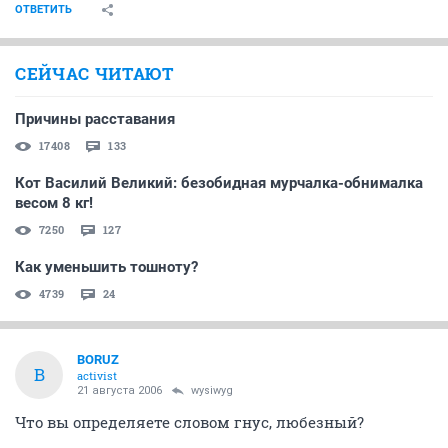
ОТВЕТИТЬ
СЕЙЧАС ЧИТАЮТ
Причины расставания
17408
133
Кот Василий Великий: безобидная мурчалка-обнималка
весом 8 кг!
7250
127
Как уменьшить тошноту?
4739
24
BORUZ
B
activist
21 августа 2006
wysiwyg
Что вы определяете словом гнус, любезный?