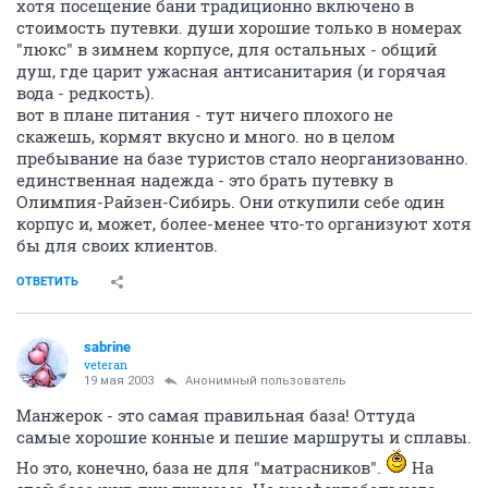
хотя посещение бани традиционно включено в
стоимость путевки. души хорошие только в номерах
"люкс" в зимнем корпусе, для остальных - общий
душ, где царит ужасная антисанитария (и горячая
вода - редкость).
вот в плане питания - тут ничего плохого не
скажешь, кормят вкусно и много. но в целом
пребывание на базе туристов стало неорганизованно.
единственная надежда - это брать путевку в
Олимпия-Райзен-Сибирь. Они откупили себе один
корпус и, может, более-менее что-то организуют хотя
бы для своих клиентов.
ОТВЕТИТЬ
sabrine
veteran
19 мая 2003
Анонимный пользователь
Манжерок - это самая правильная база! Оттуда
самые хорошие конные и пешие маршруты и сплавы.
Но это, конечно, база не для "матрасников".
На