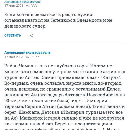
Анонимный пользователь
17 мая 2003
VVV
Если хочешь оказаться в раю,то нужно
останавливаться на Телецком в Эдеме,хоть и не
дёшево,зато супер.
ОТВЕТИТЬ
Анонимный пользователь
17 мая 2003
Hilda
Район Чемала - это не глубоко в горы. Но тем не
менее - это самое популярное место для не активных
туров по Алтаю. Самая приемлемая база - "Катунь".
Во-первых, очень большая, народа много, во-вторых,
очень дешевая, по сравнению с остальными! Далее,
начиная от Аи (это ощзеро блтиже к Новосибирску на
90 км, чем чемальские базы), идет - Империя
теризма, Сердце Алтая (совсем новая), Таинственный
берег, Шамбала, Детская иИмперия туризма (это все
на Ае), Манжерок (старая сильно и уже не котируется
как нормальная база), Берель - процветающая и
довольно пкомфортабельная, далее Ареда - 1. Их ее