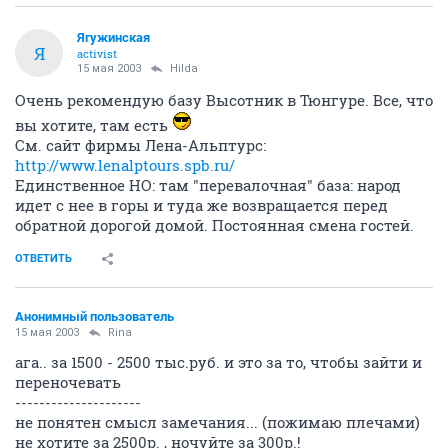
Ягужинская
Я
activist
15 мая 2003
Hilda
Очень рекомендую базу Высотник в Тюнгуре. Все, что
вы хотите, там есть
См. сайт фирмы Лена-Альптурс:
http://www.lenalptours.spb.ru/
Единственное НО: там "перевалочная" база: народ
идет с нее в горы и туда же возвращается перед
обратной дорогой домой. Постоянная смена гостей.
ОТВЕТИТЬ
Анонимный пользователь
15 мая 2003
Rina
ага.. за 1500 - 2500 тыс.руб. и это за то, чтобы зайти и
переночевать
---------------------
не понятен смысл замечания... (пожимаю плечами)
не хотите за 2500р. , ночуйте за 300р.!