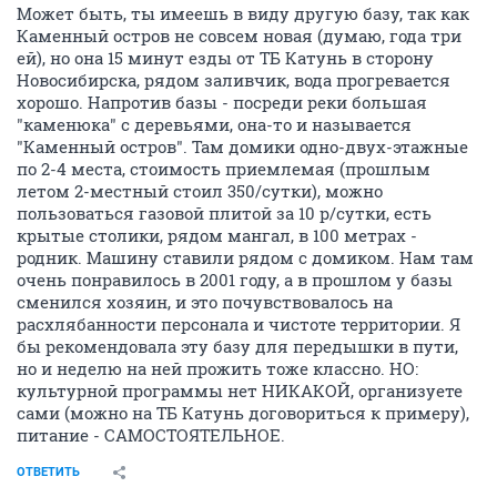
Может быть, ты имеешь в виду другую базу, так как
Каменный остров не совсем новая (думаю, года три
ей), но она 15 минут езды от ТБ Катунь в сторону
Новосибирска, рядом заливчик, вода прогревается
хорошо. Напротив базы - посреди реки большая
"каменюка" с деревьями, она-то и называется
"Каменный остров". Там домики одно-двух-этажные
по 2-4 места, стоимость приемлемая (прошлым
летом 2-местный стоил 350/сутки), можно
пользоваться газовой плитой за 10 р/сутки, есть
крытые столики, рядом мангал, в 100 метрах -
родник. Машину ставили рядом с домиком. Нам там
очень понравилось в 2001 году, а в прошлом у базы
сменился хозяин, и это почувствовалось на
расхлябанности персонала и чистоте территории. Я
бы рекомендовала эту базу для передышки в пути,
но и неделю на ней прожить тоже классно. НО:
культурной программы нет НИКАКОЙ, организуете
сами (можно на ТБ Катунь договориться к примеру),
питание - САМОСТОЯТЕЛЬНОЕ.
ОТВЕТИТЬ