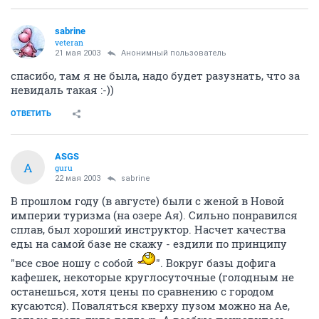
sabrine
veteran
21 мая 2003
Анонимный пользователь
спасибо, там я не была, надо будет разузнать, что за
невидаль такая :-))
ОТВЕТИТЬ
ASGS
A
guru
22 мая 2003
sabrine
В прошлом году (в августе) были с женой в Новой
империи туризма (на озере Ая). Сильно понравился
сплав, был хороший инструктор. Насчет качества
еды на самой базе не скажу - ездили по принципу
"все свое ношу с собой
". Вокруг базы дофига
кафешек, некоторые круглосуточные (голодным не
останешься, хотя цены по сравнению с городом
кусаются). Поваляться кверху пузом можно на Ае,