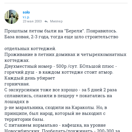
solo
v.i.p.
23 мая 2003
Миллер
Прошлым летом были на "Берели". Понравилось.
База новая, 2-3 года, тогда еще шло строительство
отдельных коттеджей.
Проживание в летних домиках и четырехкомнатных
коттеджах.
Двухместный номер - 500р /сут. БОльшой плюс -
горячий душ - в каждом коттедже стоит атмор.
Каждый день убирает
горничная.
С экскурсиями тоже все хорошо - за 5 дней 2 раза
сплавились, слазили в пещеру + покатались на
лошадях в
р-не маральника, сходили на Караколы. Но, в
принципе, был народ, который не выходил с
территории базы.
С питанием нормально - кафешка, на уровне
Новосибирских. Пообедать/поужинать - 200-300 за