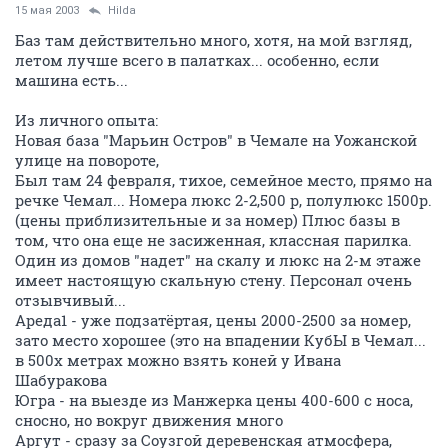
15 мая 2003
Hilda
Баз там действительно много, хотя, на мой взгляд,
летом лучше всего в палатках... особенно, если
машина есть...
Из личного опыта:
Новая база "Марьин Остров" в Чемале на Уожанской
улице на повороте,
Был там 24 февраля, тихое, семейное место, прямо на
речке Чемал... Номера люкс 2-2,500 р, полулюкс 1500р.
(цены приблизительные и за номер) Плюс базы в
том, что она еще не засиженная, классная парилка.
Один из домов "надет" на скалу и люкс на 2-м этаже
имеет настоящую скальную стену. Персонал очень
отзывчивый...
Ареда1 - уже подзатёртая, цены 2000-2500 за номер,
зато место хорошее (это на впадении КубЫ в Чемал...
в 500х метрах можно взять коней у Ивана
Шабуракова
Югра - на выезде из Манжерка цены 400-600 с носа,
сносно, но вокруг движения много
Аргут - сразу за Соузгой деревенская атмосфера,