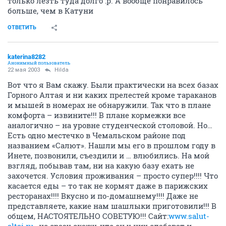
только лезть туда долго :p. А вообще понравилось
больше, чем в Катуни
ОТВЕТИТЬ
katerina8282
Анонимный пользователь
22 мая 2003
Hilda
Вот что я Вам скажу. Были практически на всех базах
Горного Алтая и ни каких прелестей кроме тараканов
и мышей в номерах не обнаружили. Так что в плане
комфорта – извините!!! В плане кормежки все
аналогично – на уровне студенческой столовой. Но…
Есть одно местечко в Чемальском районе под
названием «Салют». Нашли мы его в прошлом году в
Инете, позвонили, съездили и … влюбились. На мой
взгляд, побывав там, ни на какую базу ехать не
захочется. Условия проживания – просто супер!!!! Что
касается еды – то так не кормят даже в парижских
ресторанах!!!! Вкусно и по-домашнему!!!! Даже не
представляете, какие нам шашлыки приготовили!!! В
общем, НАСТОЯТЕЛЬНО СОВЕТУЮ!!! Сайт:
www.salut-