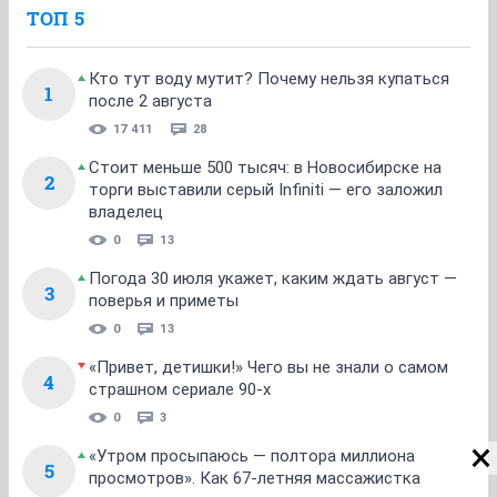
ТОП 5
Кто тут воду мутит? Почему нельзя купаться
1
после 2 августа
17 411
28
Стоит меньше 500 тысяч: в Новосибирске на
2
торги выставили серый Infiniti — его заложил
владелец
0
13
Погода 30 июля укажет, каким ждать август —
3
поверья и приметы
0
13
«Привет, детишки!» Чего вы не знали о самом
4
страшном сериале 90-х
0
3
«Утром просыпаюсь — полтора миллиона
5
просмотров». Как 67-летняя массажистка