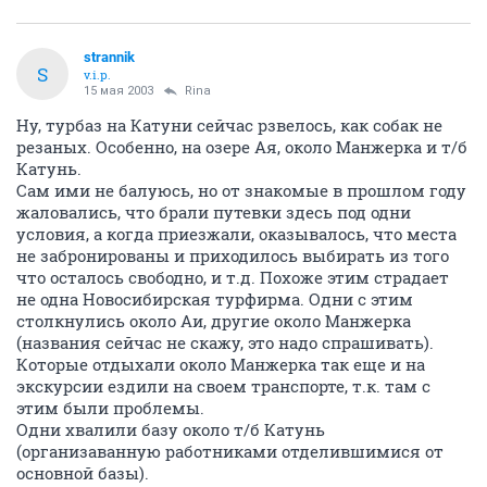
strannik
S
v.i.p.
15 мая 2003
Rina
Ну, турбаз на Катуни сейчас рзвелось, как собак не
резаных. Особенно, на озере Ая, около Манжерка и т/б
Катунь.
Сам ими не балуюсь, но от знакомые в прошлом году
жаловались, что брали путевки здесь под одни
условия, а когда приезжали, оказывалось, что места
не забронированы и приходилось выбирать из того
что осталось свободно, и т.д. Похоже этим страдает
не одна Новосибирская турфирма. Одни с этим
столкнулись около Аи, другие около Манжерка
(названия сейчас не скажу, это надо спрашивать).
Которые отдыхали около Манжерка так еще и на
экскурсии ездили на своем транспорте, т.к. там с
этим были проблемы.
Одни хвалили базу около т/б Катунь
(организаванную работниками отделившимися от
основной базы).