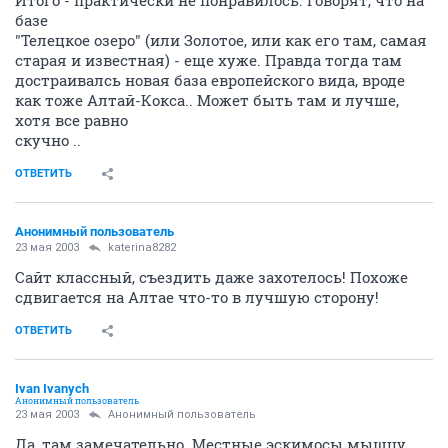
Итого - практически не понравилось. Говорят, что на
базе
"Телецкое озеро" (или Золотое, или как его там, самая
старая и известная) - еще хуже. Правда тогда там
достраивалсь новая база европейского вида, вроде
как тоже Алтай-Кокса.. Может быть там и лучше,
хотя все равно
скучно ..
ОТВЕТИТЬ
Анонимный пользователь
23 мая 2003
katerina8282
Сайт классный, съездить даже захотелось! Похоже
сдвигается на Алтае что-то в лучшую сторону!
ОТВЕТИТЬ
Ivan Ivanych
Анонимный пользователь
23 мая 2003
Анонимный пользователь
Да, там замечательно. Местные эскимосы мышцу