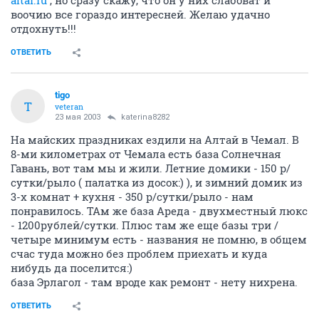
altai.ru
, но сразу скажу, что он у них слабоват и
воочию все гораздо интересней. Желаю удачно
отдохнуть!!!
ОТВЕТИТЬ
tigo
T
veteran
23 мая 2003
katerina8282
На майских праздниках ездили на Алтай в Чемал. В
8-ми километрах от Чемала есть база Солнечная
Гавань, вот там мы и жили. Летние домики - 150 р/
сутки/рыло ( палатка из досок:) ), и зимний домик из
3-х комнат + кухня - 350 р/сутки/рыло - нам
понравилось. ТАм же база Ареда - двухместный люкс
- 1200рублей/сутки. Плюс там же еще базы три /
четыре минимум есть - названия не помню, в общем
счас туда можно без проблем приехать и куда
нибудь да поселится:)
база Эрлагол - там вроде как ремонт - нету нихрена.
ОТВЕТИТЬ