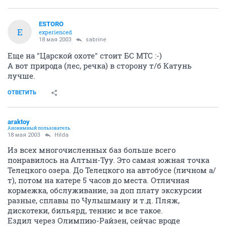
ESTORO
E
experienced
18 мая 2003
sabrine
Еще на "Царской охоте" стоит БС МТС :-)
А вот природа (лес, речка) в сторону т/б Катунь
лучше.
ОТВЕТИТЬ
araktoy
Анонимный пользователь
18 мая 2003
Hilda
Из всех многочисленных баз больше всего
понравилось на Алтын-Туу. Это самая южная точка
Телецкого озера. До Телецкого на автобусе (личном а/
т), потом на катере 5 часов до места. Отличная
кормежка, обслуживание, за доп плату экскурсии
разные, сплавы по Чулышману и т.д. Пляж,
дискотеки, бильярд, теннис и все такое.
Ездил через Олимпию-Райзен, сейчас вроде