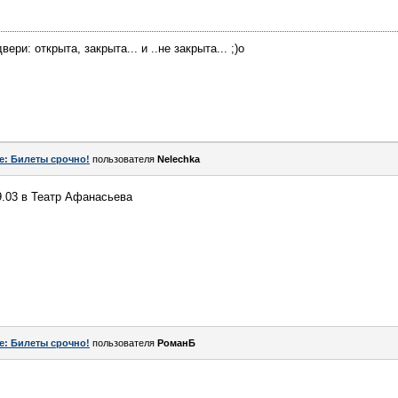
ри: открыта, закрыта... и ..не закрыта... ;)о
e: Билеты срочно!
пользователя
Nelechka
9.03 в Театр Афанасьева
e: Билеты срочно!
пользователя
РоманБ