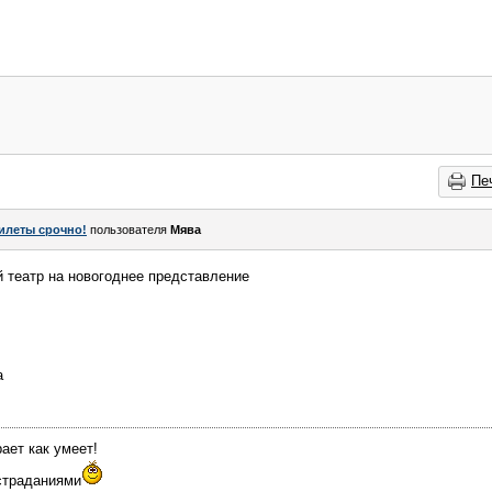
Пе
илеты срочно!
пользователя
Мява
 театр на новогоднее представление
а
рает как умеет!
остраданиями