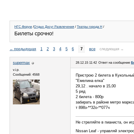
НГС.Форум
/
Отдых Досуг Развлечения
/
Театры города Н
/
Билеты срочно!
1
2
3
4
5
6
7
все
←
предыдущая
следующая
→
supermax
28.12.15 11:42
Ответ на сообщение
Б
v.i.p.
Сообщений: 4568
Пристрою 2 билета в Кукольный
"Емелина елка"
29,12 . начало в 15,00
5 ряд
2 билета - 800р
забирать в районе метро маркс
т 898з-**32о-**077ч
Не стреляйте в пианиста, он иг
Nissan Leaf - управляй электр