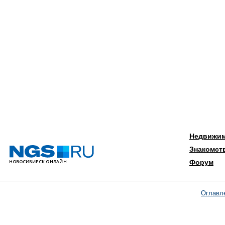
Недвижи
Знакомст
Форум
Оглавл