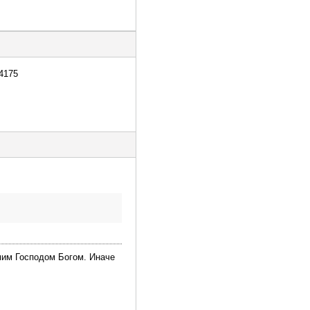
04175
мим Господом Богом. Иначе