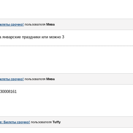
илеты срочно!
пользователя
Мява
на январские праздники или можно 3
илеты срочно!
пользователя
Мява
130008161
e: Билеты срочно!
пользователя
Tuffy