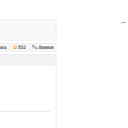
чать
RSS
Деревом