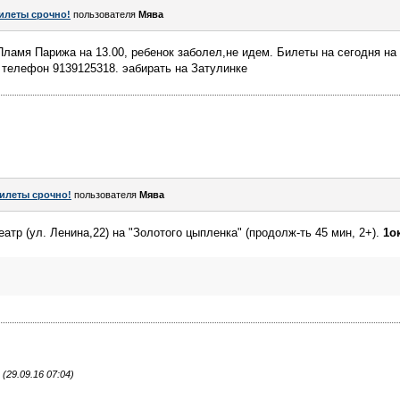
илеты срочно!
пользователя
Мява
ламя Парижа на 13.00, ребенок заболел,не идем. Билеты на сегодня на с
. телефон 9139125318. эабирать на Затулинке
илеты срочно!
пользователя
Мява
атр (ул. Ленина,22) на "Золотого цыпленка" (продолж-ть 45 мин, 2+).
1о
29.09.16 07:04)