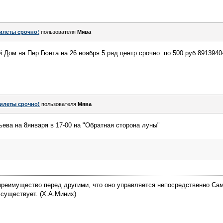
илеты срочно!
пользователя
Мява
 Дом на Пер Гюнта на 26 ноября 5 ряд центр.срочно. по 500 руб.891394
илеты срочно!
пользователя
Мява
ьева на 8января в 17-00 на "Обратная сторона луны"
 преимущество перед другими, что оно управляется непосредственно Са
 существует. (Х.А.Миних)