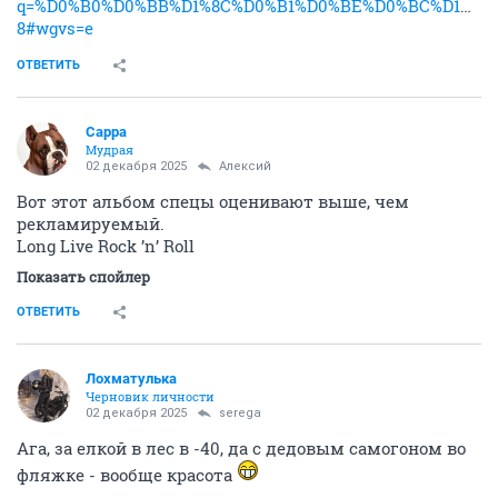
q=%D0%B0%D0%BB%D1%8C%D0%B1%D0%BE%D0%BC%D1%8B+%
8#wgvs=e
ОТВЕТИТЬ
Сарра
Мудрая
02 декабря 2025
Алексий
Вот этот альбом спецы оценивают выше, чем
рекламируемый.
Long Live Rock ’n’ Roll
Показать спойлер
ОТВЕТИТЬ
Лохматулька
Черновик личности
02 декабря 2025
serega
Ага, за елкой в лес в -40, да с дедовым самогоном во
фляжке - вообще красота