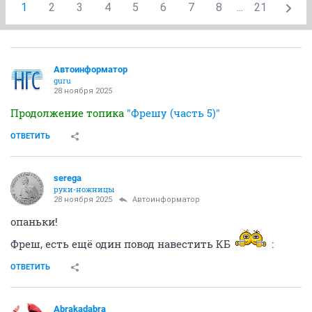
1
2
3
4
5
6
7
8
...
21
Автоинформатор
guru
28 ноября 2025
Продолжение топика
"Фрешу (часть 5)"
ОТВЕТИТЬ
serega
руки-ножницы
28 ноября 2025
Автоинформатор
опаньки!
Фреш, есть ещё один повод навестить КБ
:
ОТВЕТИТЬ
Abrakadabra