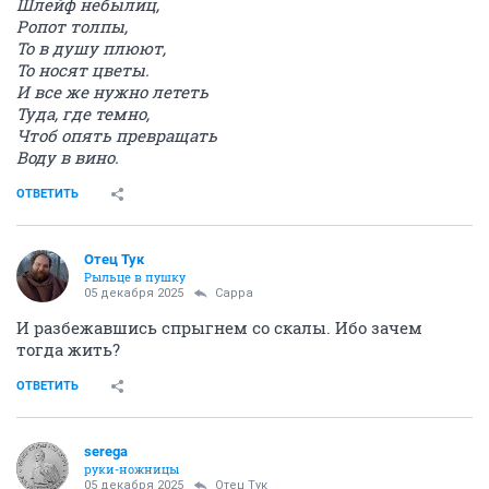
Шлейф небылиц,
Ропот толпы,
То в душу плюют,
То носят цветы.
И все же нужно лететь
Туда, где темно,
Чтоб опять превращать
Воду в вино.
ОТВЕТИТЬ
Отец Тук
Рыльце в пушку
05 декабря 2025
Сарра
И разбежавшись спрыгнем со скалы. Ибо зачем
тогда жить?
ОТВЕТИТЬ
serega
руки-ножницы
05 декабря 2025
Отец Тук