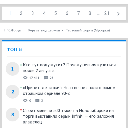
1
2
3
4
5
6
7
8
...
21
НГС.Форум
Форумы поддержки
Тестовый форум (Мусорка)
ТОП 5
Кто тут воду мутит? Почему нельзя купаться
1
после 2 августа
17 411
28
«Привет, детишки!» Чего вы не знали о самом
2
страшном сериале 90-х
0
3
Стоит меньше 500 тысяч: в Новосибирске на
3
торги выставили серый Infiniti — его заложил
владелец