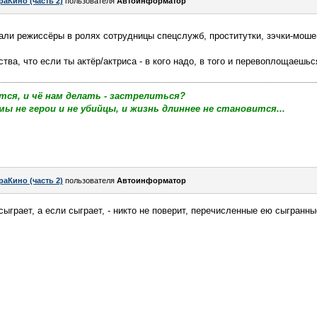
раКино (часть 2)
пользователя
Автоинформатор
али режиссёры в ролях сотрудницы спецслужб, проститутки, зэчки-мошен
ства, что если ты актёр/актриса - в кого надо, в того и перевоплощаешьс
тся, и чё нам делать - застрелиться?
мы не герои и не убийцы, и жизнь длиннее не становится...
раКино (часть 2)
пользователя
Автоинформатор
ыграет, а если сыграет, - никто не поверит, перечисленные ею сыгранны