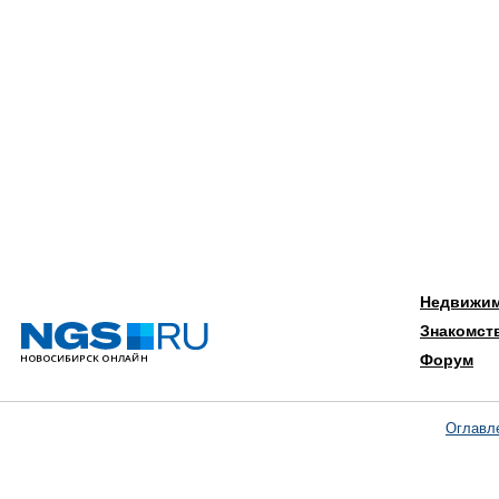
Недвижи
Знакомст
Форум
Оглавл