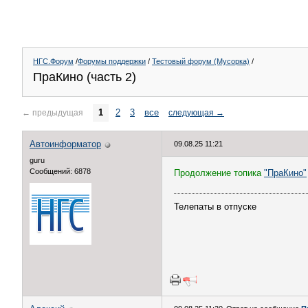
НГС.Форум
/
Форумы поддержки
/
Тестовый форум (Мусорка)
/
ПраКино (часть 2)
1
2
3
все
←
предыдущая
следующая
→
Автоинформатор
09.08.25 11:21
guru
Сообщений: 6878
Продолжение топика
"ПраКино"
Телепаты в отпуске