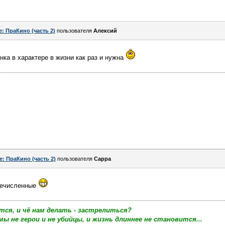
e: ПраКино (часть 2)
пользователя
Алексий
нка в характере в жизни как раз и нужна
e: ПраКино (часть 2)
пользователя
Сарра
речисленные
тся, и чё нам делать - застрелиться?
мы не герои и не убийцы, и жизнь длиннее не становится...