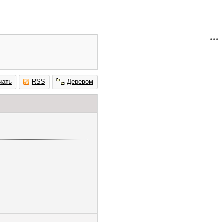
чать
RSS
Деревом