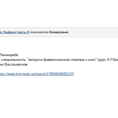
e: ПраКино (часть 2)
пользователя
Лохматулька
 Ленинграде.
 специальность "актриса драматического театра и кино" (курс А.Р.Ба
 на Васильевском.
ttps://www.kino-teatr.ru/search/178666008/82137/