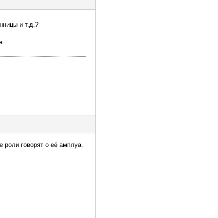
ницы и т.д.?
я
е роли говорят о её амплуа.