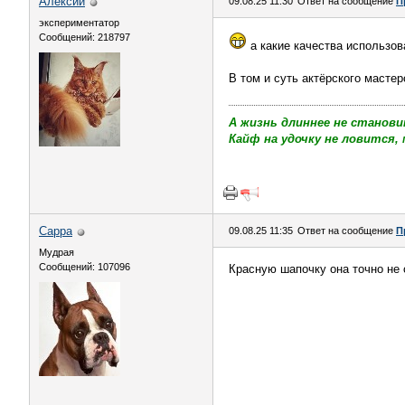
Алексий
09.08.25 11:30
Ответ на сообщение
П
экспериментатор
Сообщений: 218797
а какие качества использов
В том и суть актёрского мастер
А жизнь длиннее не станови
Кайф на удочку не ловится, 
Сарра
09.08.25 11:35
Ответ на сообщение
П
Мудрая
Сообщений: 107096
Красную шапочку она точно не с