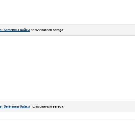
e: Serёгины байки
пользователя
serega
e: Serёгины байки
пользователя
serega