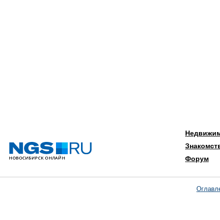
Недвижи
Знакомст
Форум
Оглавл