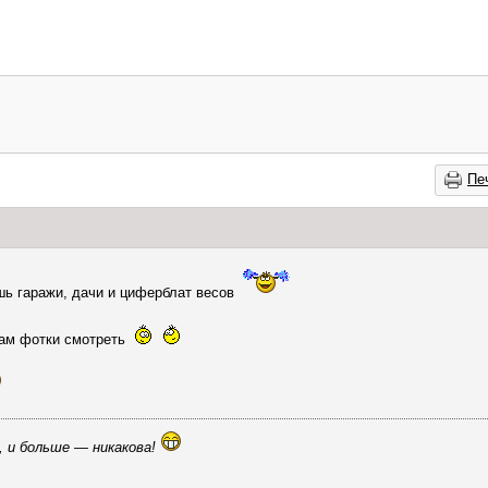
Пе
шь гаражи, дачи и циферблат весов
кам фотки смотреть
, и больше — никакова!