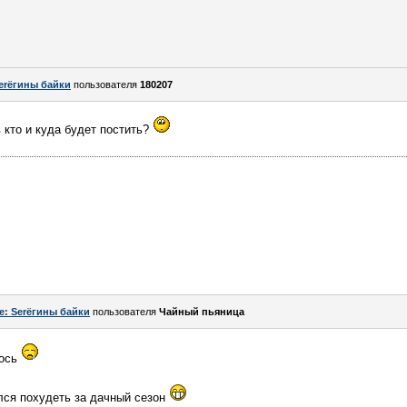
erёгины байки
пользователя
180207
 кто и куда будет постить?
!
e: Serёгины байки
пользователя
Чайный пьяница
лось
ился похудеть за дачный сезон