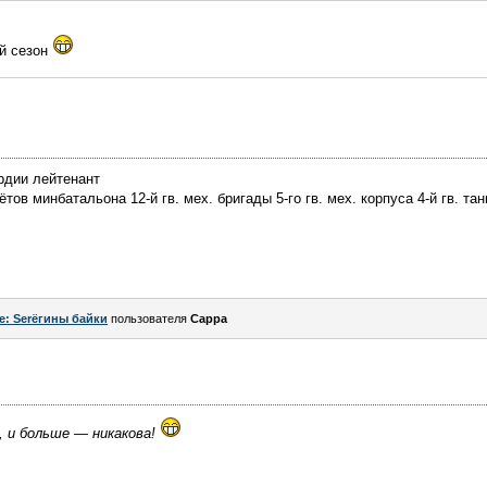
ый сезон
рдии лейтенант
ов минбатальона 12-й гв. мех. бригады 5-го гв. мех. корпуса 4-й гв. тан
e: Serёгины байки
пользователя
Сарра
, и больше — никакова!