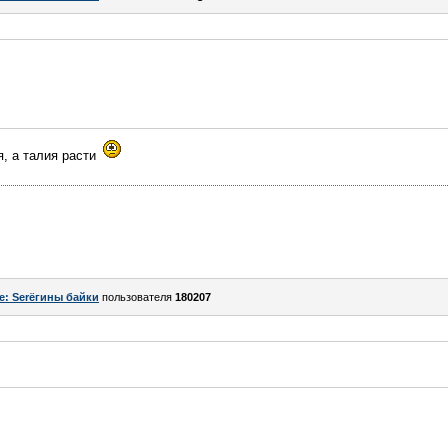
я, а талия расти
!
e: Serёгины байки
пользователя
180207