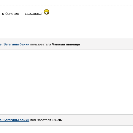
, и больше — никакова!
e: Serёгины байки
пользователя
Чайный пьяница
e: Serёгины байки
пользователя
180207