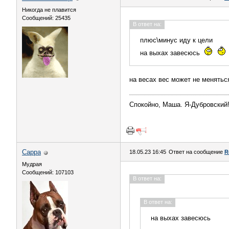
Никогда не плавится
Сообщений: 25435
В ответ на:
плюс\минус иду к цели
на выхах завесюсь
на весах вес может не менятьс
Спокойно, Маша. Я-Дубровский
Сарра
18.05.23 16:45
Ответ на сообщение
R
Мудрая
Сообщений: 107103
В ответ на:
В ответ на:
на выхах завесюсь