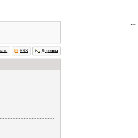
чать
RSS
Деревом