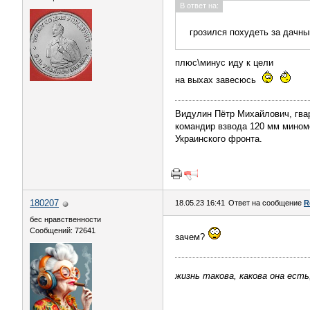
В ответ на:
грозился похудеть за дачн
плюс\минус иду к цели
на выхах завесюсь
Видулин Пётр Михайлович, гва
командир взвода 120 мм миномёт
Украинского фронта.
180207
18.05.23 16:41
Ответ на сообщение
R
бес нравственности
Сообщений: 72641
зачем?
жизнь такова, какова она есть