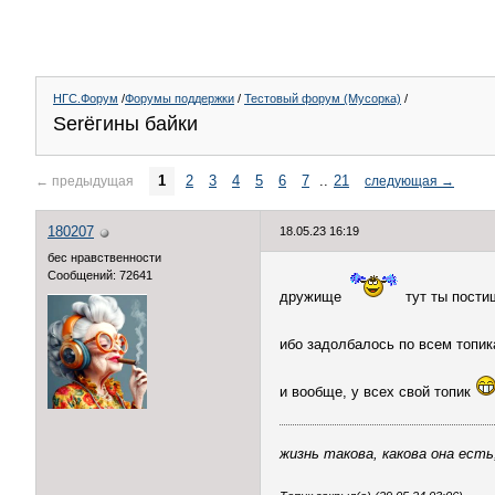
НГС.Форум
/
Форумы поддержки
/
Тестовый форум (Мусорка)
/
Serёгины байки
1
2
3
4
5
6
7
..
21
←
предыдущая
следующая
→
180207
18.05.23 16:19
бес нравственности
Сообщений: 72641
дружище
тут ты пости
ибо задолбалось по всем топи
и вообще, у всех свой топик
жизнь такова, какова она есть