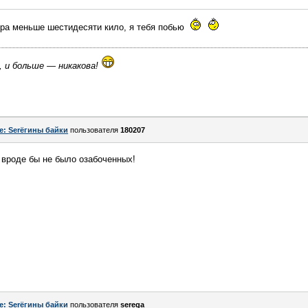
ра меньше шестидесяти кило, я тебя побью
, и больше — никакова!
e: Serёгины байки
пользователя
180207
с вроде бы не было озабоченных!
e: Serёгины байки
пользователя
serega