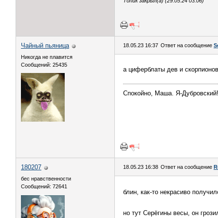
Топик закрыл(а) (29.05.24 03:06)
Чайный пьяница
18.05.23 16:37
Ответ на сообщение
S
Никогда не плавится
Сообщений: 25435
а циферблаты дев и скорпионов
Спокойно, Маша. Я-Дубровский
180207
18.05.23 16:38
Ответ на сообщение
R
бес нравственности
Сообщений: 72641
блин, как-то некрасиво получи
но тут Серёгины весы, он гроз