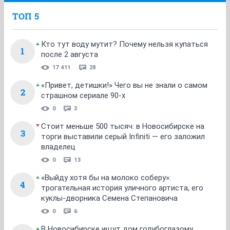
ТОП 5
Кто тут воду мутит? Почему нельзя купаться
1
после 2 августа
17 411
28
«Привет, детишки!» Чего вы не знали о самом
2
страшном сериале 90-х
0
3
Стоит меньше 500 тысяч: в Новосибирске на
3
торги выставили серый Infiniti — его заложил
владелец
0
13
«Выйду хотя бы на молоко соберу»:
4
трогательная история уличного артиста, его
куклы-дворника Семена Степановича
0
6
В Новосибирске ищут дом голубоглазому