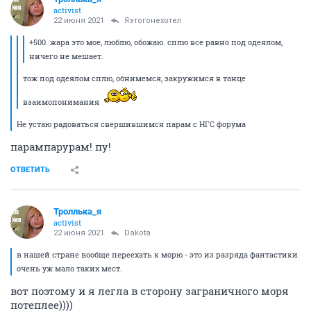
activist
22 июня 2021
Яэтогонехотел
+500. жара это мое, люблю, обожаю. сплю все равно под одеялом,
ничего не мешает.
тож под одеялом сплю, обнимемся, закружимся в танце
взаимопонимания
Не устаю радоваться свершившимся парам с НГС форума
парампарурам! пу!
ОТВЕТИТЬ
Троллька_я
activist
22 июня 2021
Dаkota
в нашей стране вообще переехать к морю - это из разряда фантастики.
очень уж мало таких мест.
вот поэтому и я легла в сторону заграничного моря
потеплее))))