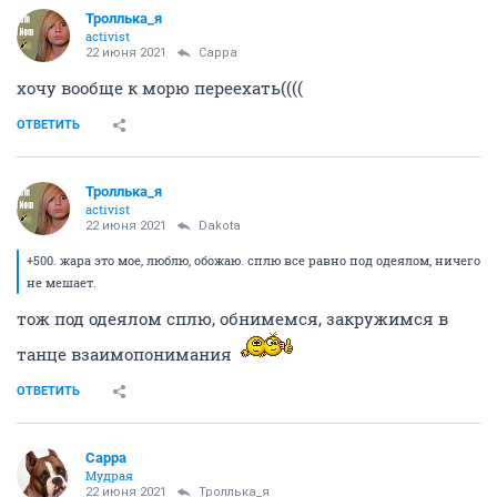
Троллька_я
activist
22 июня 2021
Сарра
хочу вообще к морю переехать((((
ОТВЕТИТЬ
Троллька_я
activist
22 июня 2021
Dаkota
+500. жара это мое, люблю, обожаю. сплю все равно под одеялом, ничего
не мешает.
тож под одеялом сплю, обнимемся, закружимся в
танце взаимопонимания
ОТВЕТИТЬ
Сарра
Мудрая
22 июня 2021
Троллька_я