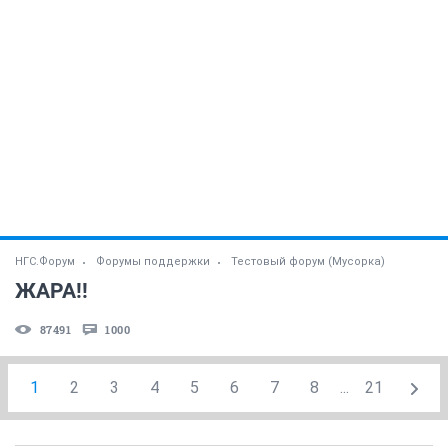
НГС.Форум
Форумы поддержки
Тестовый форум (Мусорка)
ЖАРА!!
87491
1000
1
2
3
4
5
6
7
8
...
21