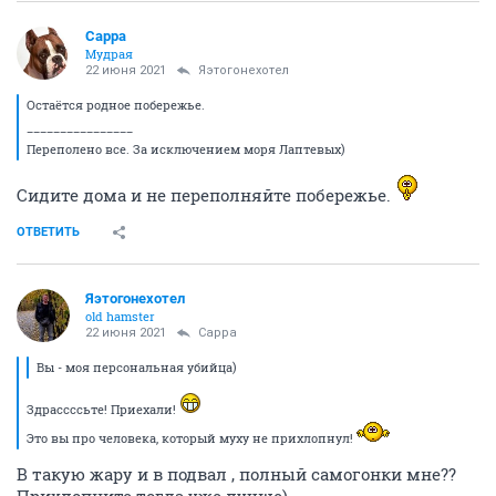
Сарра
Мудрая
22 июня 2021
Яэтогонехотел
Остаётся родное побережье.
________________
Переполено все. За исключением моря Лаптевых)
Сидите дома и не переполняйте побережье.
ОТВЕТИТЬ
Яэтогонехотел
old hamster
22 июня 2021
Сарра
Вы - моя персональная убийца)
Здрассссьте! Приехали!
Это вы про человека, который муху не прихлопнул!
В такую жару и в подвал , полный самогонки мне??
Прихлопните тогда уже лучше)