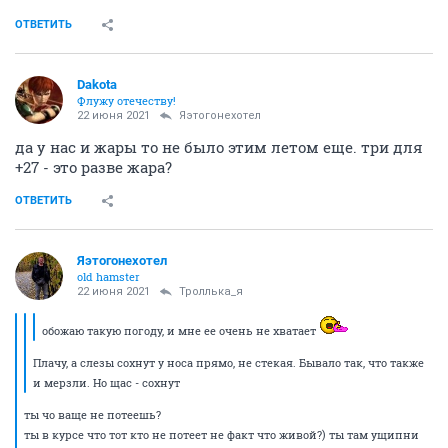
ОТВЕТИТЬ
Dаkota
Флужу отечеству!
22 июня 2021
Яэтогонехотел
да у нас и жары то не было этим летом еще. три для
+27 - это разве жара?
ОТВЕТИТЬ
Яэтогонехотел
old hamster
22 июня 2021
Троллька_я
обожаю такую погоду, и мне ее очень не хватает
Плачу, а слезы сохнут у носа прямо, не стекая. Бывало так, что также
и мерзли. Но щас - сохнут
ты чо ваще не потеешь?
ты в курсе что тот кто не потеет не факт что живой?) ты там ущипни