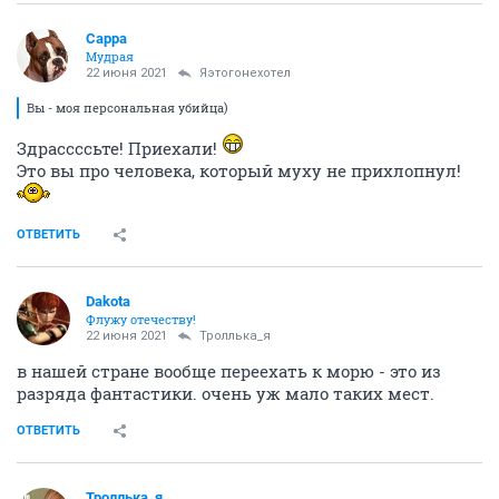
Сарра
Мудрая
22 июня 2021
Яэтогонехотел
Вы - моя персональная убийца)
Здрассссьте! Приехали!
Это вы про человека, который муху не прихлопнул!
ОТВЕТИТЬ
Dаkota
Флужу отечеству!
22 июня 2021
Троллька_я
в нашей стране вообще переехать к морю - это из
разряда фантастики. очень уж мало таких мест.
ОТВЕТИТЬ
Троллька_я