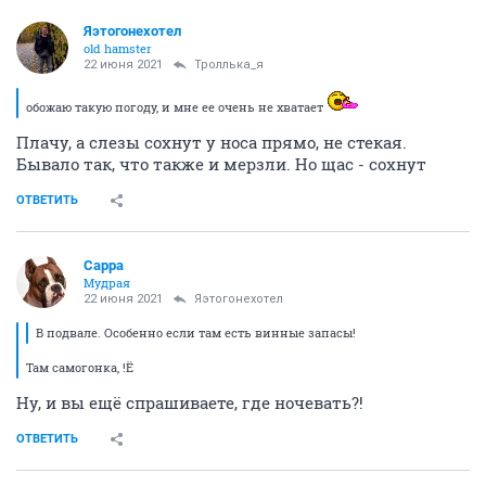
Яэтогонехотел
old hamster
22 июня 2021
Троллька_я
обожаю такую погоду, и мне ее очень не хватает
Плачу, а слезы сохнут у носа прямо, не стекая.
Бывало так, что также и мерзли. Но щас - сохнут
ОТВЕТИТЬ
Сарра
Мудрая
22 июня 2021
Яэтогонехотел
В подвале. Особенно если там есть винные запасы!
Там самогонка, !Ё
Ну, и вы ещё спрашиваете, где ночевать?!
ОТВЕТИТЬ