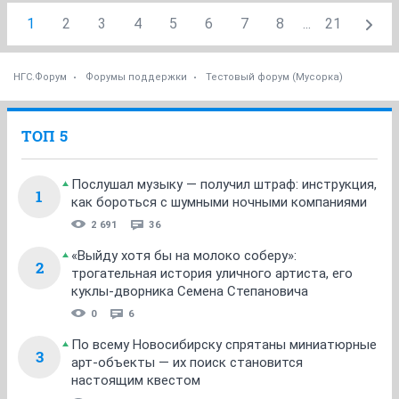
1
2
3
4
5
6
7
8
...
21
НГС.Форум
Форумы поддержки
Тестовый форум (Мусорка)
ТОП 5
Послушал музыку — получил штраф: инструкция,
1
как бороться с шумными ночными компаниями
2 691
36
«Выйду хотя бы на молоко соберу»:
2
трогательная история уличного артиста, его
куклы-дворника Семена Степановича
0
6
По всему Новосибирску спрятаны миниатюрные
3
арт-объекты — их поиск становится
настоящим квестом