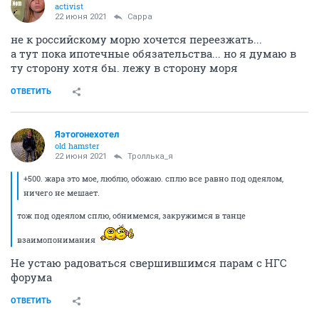
activist
22 июня 2021
Сарра
не к российскому морю хочется переезжать...
а тут пока ипотечные обязательства... но я думаю в
ту сторону хотя бы. лежу в сторону моря
ОТВЕТИТЬ
Яэтогонехотел
old hamster
22 июня 2021
Троллька_я
+500. жара это мое, люблю, обожаю. сплю все равно под одеялом,
ничего не мешает.
тож под одеялом сплю, обнимемся, закружимся в танце
взаимопонимания
Не устаю радоваться свершившимся парам с НГС
форума
ОТВЕТИТЬ