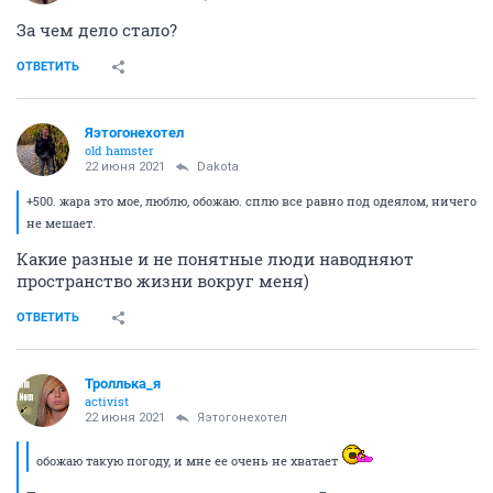
За чем дело стало?
ОТВЕТИТЬ
Яэтогонехотел
old hamster
22 июня 2021
Dаkota
+500. жара это мое, люблю, обожаю. сплю все равно под одеялом, ничего
не мешает.
Какие разные и не понятные люди наводняют
пространство жизни вокруг меня)
ОТВЕТИТЬ
Троллька_я
activist
22 июня 2021
Яэтогонехотел
обожаю такую погоду, и мне ее очень не хватает