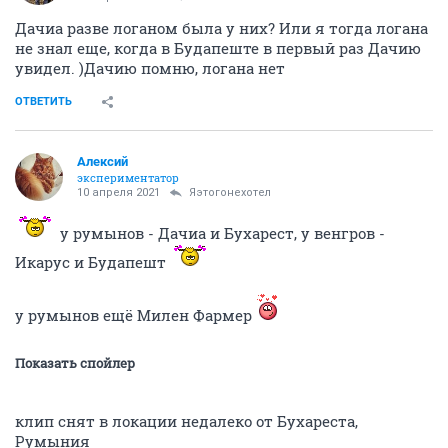
Дачиа разве логаном была у них? Или я тогда логана
не знал еще, когда в Будапеште в первый раз Дачию
увидел. )Дачию помню, логана нет
ОТВЕТИТЬ
Алексий
экспериментатор
10 апреля 2021
Яэтогонехотел
у румынов - Дачиа и Бухарест, у венгров -
Икарус и Будапешт
у румынов ещё Милен Фармер
Показать спойлер
клип снят в локации недалеко от Бухареста,
Румыния