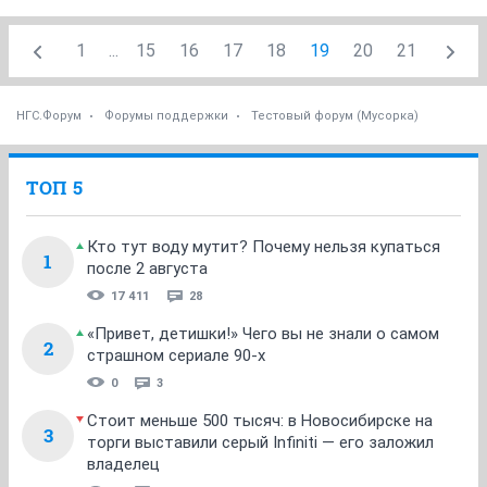
1
...
15
16
17
18
19
20
21
НГС.Форум
Форумы поддержки
Тестовый форум (Мусорка)
ТОП 5
Кто тут воду мутит? Почему нельзя купаться
1
после 2 августа
17 411
28
«Привет, детишки!» Чего вы не знали о самом
2
страшном сериале 90-х
0
3
Стоит меньше 500 тысяч: в Новосибирске на
3
торги выставили серый Infiniti — его заложил
владелец