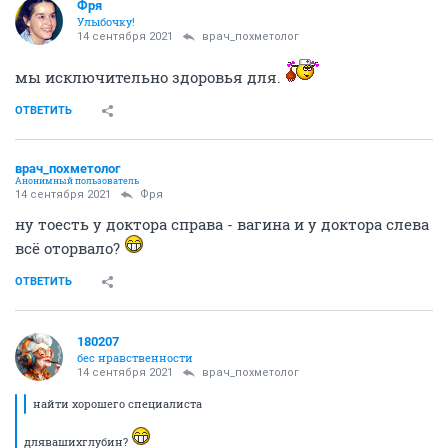
Фря
Улыбочку!
14 сентября 2021
врач_похметолог
мы исключительно здоровья для.
ОТВЕТИТЬ
врач_похметолог
Анонимный пользователь
14 сентября 2021
Фря
ну тоесть у доктора справа - вагина и у доктора слева
всё оторвало?
ОТВЕТИТЬ
180207
бес нравственности
14 сентября 2021
врач_похметолог
найти хорошего специалиста
длявашихглубин?