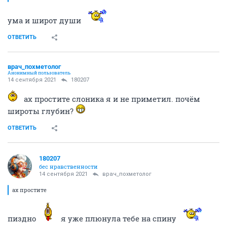
ума и широт души
ОТВЕТИТЬ
врач_похметолог
Анонимный пользователь
14 сентября 2021
180207
ах простите слоника я и не приметил. почём
широты глубин?
ОТВЕТИТЬ
180207
бес нравственности
14 сентября 2021
врач_похметолог
ах простите
пиздно
я уже плюнула тебе на спину