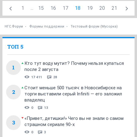
1
...
15
16
17
18
19
20
21
НГС.Форум
Форумы поддержки
Тестовый форум (Мусорка)
ТОП 5
Кто тут воду мутит? Почему нельзя купаться
1
после 2 августа
17 411
28
Стоит меньше 500 тысяч: в Новосибирске на
2
торги выставили серый Infiniti — его заложил
владелец
0
13
«Привет, детишки!» Чего вы не знали о самом
3
страшном сериале 90-х
0
3