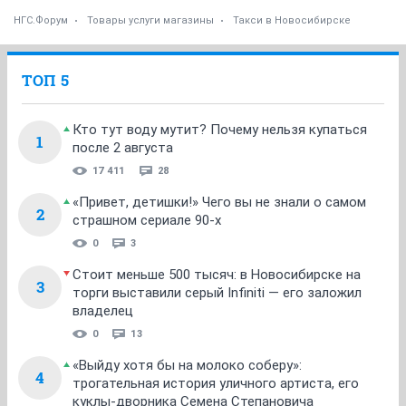
НГС.Форум
Товары услуги магазины
Такси в Новосибирске
ТОП 5
Кто тут воду мутит? Почему нельзя купаться
1
после 2 августа
17 411
28
«Привет, детишки!» Чего вы не знали о самом
2
страшном сериале 90-х
0
3
Стоит меньше 500 тысяч: в Новосибирске на
3
торги выставили серый Infiniti — его заложил
владелец
0
13
«Выйду хотя бы на молоко соберу»:
4
трогательная история уличного артиста, его
куклы-дворника Семена Степановича