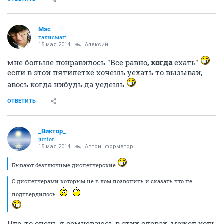
Мэс
талисман
15 мая 2014
Алексий
мне больше понравилось "Все равно
, когда
ехать"
если в этой пятилетке хочешь уехать то вызывай,
авось когда нибудь да уедешь
ОТВЕТИТЬ
_Виктор_
juniоr
15 мая 2014
Автоинформатор
Бывают безглючные диспетчерские
С диспетчерами которым не в лом позвонить и сказать что не
подтвердилось
Что-то очень я сомневаюсь в этих словах, может хоть