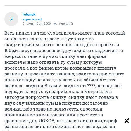
fotonsk
F
experienced
01 сентября 2006
Алексий
Весь прикол в том что водитель имеет план который
он должен сдать в кассу ,а тут какие-то
скидки,причём за что не понятно одного провёз за
100р,и вдруг нарисовался другой,но со скидкой за то
же расстояние.Я думаю скидку даёт фирма,а
водителю надо отдавать ту сумму которую
проехали,а вот фирма потом возврашает клиенту
разницу в проезде,а то забавно, водителю при оплате
плана скидку не дают,а у кассы он объясняет,что
возил со скидкой.В такси скидки это????,не надо всё
подводить под услуги,прикольно в метро или в
автобусе попросить скидку ,скидку дают только в
двух случаях,или сумма покупки достаточно
велика,либо товар не пользуется спросом,а
привличение клиентов это для простите за
сравнение для ЛОХОВ,все такси одинаковы,тариф
разные,но не сильно,а обманывают везде,а когда