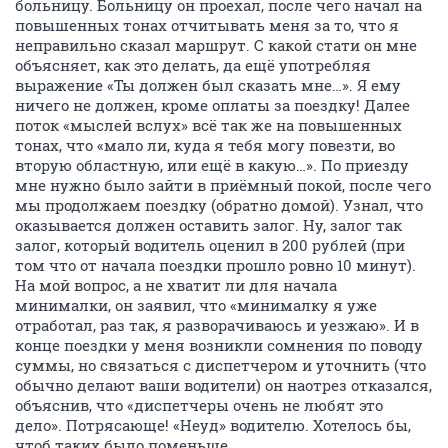
больницу. Больницу он проехал, после чего начал на
повышенных тонах отчитывать меня за то, что я
неправильно сказал маршрут. С какой стати он мне
объясняет, как это делать, да ещё употребляя
выражение «Ты должен был сказать мне…». Я ему
ничего не должен, кроме оплаты за поездку! Далее
поток «мыслей вслух» всё так же на повышенных
тонах, что «мало ли, куда я тебя могу повезти, во
вторую областную, или ещё в какую…». По приезду
мне нужно было зайти в приёмный покой, после чего
мы продолжаем поездку (обратно домой). Узнал, что
оказывается должен оставить залог. Ну, залог так
залог, который водитель оценил в 200 рублей (при
том что от начала поездки прошло ровно 10 минут).
На мой вопрос, а не хватит ли для начала
минималки, он заявил, что «минималку я уже
отработал, раз так, я разворачиваюсь и уезжаю». И в
конце поездки у меня возникли сомнения по поводу
суммы, но связаться с диспетчером и уточнить (что
обычно делают ваши водители) он наотрез отказался,
объяснив, что «диспетчеры очень не любят это
дело». Потрясающе! «Неуд» водителю. Хотелось бы,
чтоб таких было поменьше…