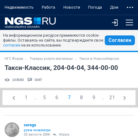
Недвижимость
Работа
Новости
Погода
Дом
На информационном ресурсе применяются cookie-
Согласен
файлы. Оставаясь на сайте, вы подтверждаете свое
согласие
на их использование.
НГС.Форум
Товары услуги магазины
Такси в Новосибирске
Такси-Классик, 204-04-04, 344-00-00
133583
1007
1
...
5
6
7
8
9
...
21
serega
руки-ножницы
02 августа 2006
Alippa