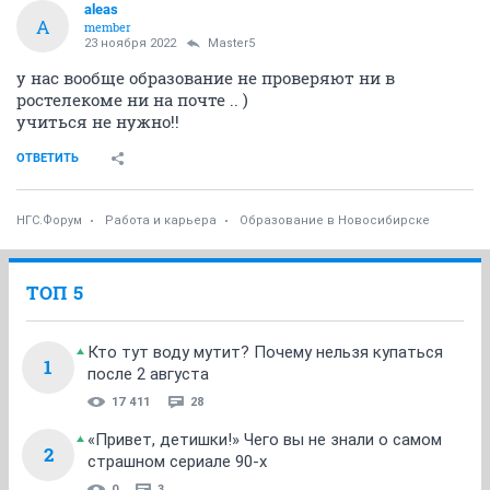
aleas
A
member
23 ноября 2022
Master5
у нас вообще образование не проверяют ни в
ростелекоме ни на почте .. )
учиться не нужно!!
ОТВЕТИТЬ
НГС.Форум
Работа и карьера
Образование в Новосибирске
ТОП 5
Кто тут воду мутит? Почему нельзя купаться
1
после 2 августа
17 411
28
«Привет, детишки!» Чего вы не знали о самом
2
страшном сериале 90-х
0
3