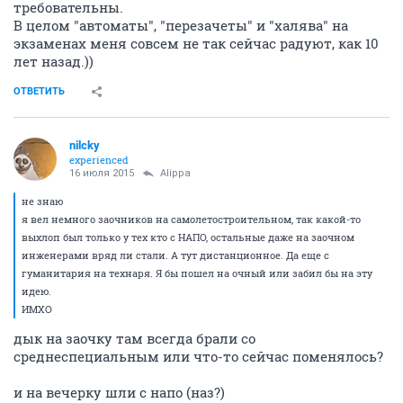
требовательны.
В целом "автоматы", "перезачеты" и "халява" на
экзаменах меня совсем не так сейчас радуют, как 10
лет назад.))
ОТВЕТИТЬ
nilcky
experienced
16 июля 2015
Alippa
не знаю
я вел немного заочников на самолетостроительном, так какой-то
выхлоп был только у тех кто с НАПО, остальные даже на заочном
инженерами вряд ли стали. А тут дистанционное. Да еще с
гуманитария на технаря. Я бы пошел на очный или забил бы на эту
идею.
ИМХО
дык на заочку там всегда брали со
среднеспециальным или что-то сейчас поменялось?
и на вечерку шли с напо (наз?)