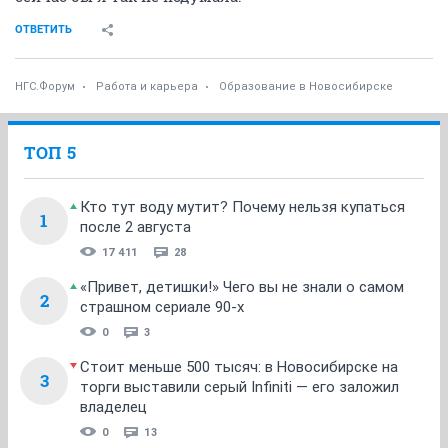
ОТВЕТИТЬ
НГС.Форум
Работа и карьера
Образование в Новосибирске
ТОП 5
Кто тут воду мутит? Почему нельзя купаться
1
после 2 августа
17 411
28
«Привет, детишки!» Чего вы не знали о самом
2
страшном сериале 90-х
0
3
Стоит меньше 500 тысяч: в Новосибирске на
3
торги выставили серый Infiniti — его заложил
владелец
0
13