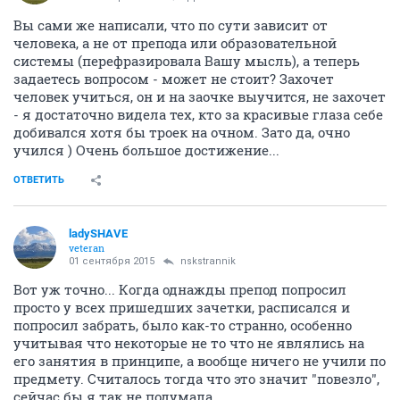
Вы сами же написали, что по сути зависит от
человека, а не от препода или образовательной
системы (перефразировала Вашу мысль), а теперь
задаетесь вопросом - может не стоит? Захочет
человек учиться, он и на заочке выучится, не захочет
- я достаточно видела тех, кто за красивые глаза себе
добивался хотя бы троек на очном. Зато да, очно
учился ) Очень большое достижение...
ОТВЕТИТЬ
ladySHAVE
veteran
01 сентября 2015
nskstrannik
Вот уж точно... Когда однажды препод попросил
просто у всех пришедших зачетки, расписался и
попросил забрать, было как-то странно, особенно
учитывая что некоторые не то что не являлись на
его занятия в принципе, а вообще ничего не учили по
предмету. Считалось тогда что это значит "повезло",
сейчас бы я так не подумала.