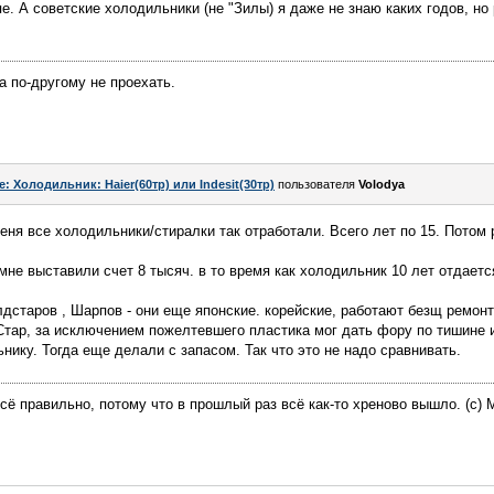
е. А советские холодильники (не "Зилы) я даже не знаю каких годов, но
а по-другому не проехать.
e: Холодильник: Haier(60тр) или Indesit(30тр)
пользователя
Volodya
меня все холодильники/стиралки так отработали. Всего лет по 15. Потом
не выставили счет 8 тысяч. в то время как холодильник 10 лет отдается
лдстаров , Шарпов - они еще японские. корейские, работают безщ ремонт
дСтар, за исключением пожелтевшего пластика мог дать фору по тишине
ику. Тогда еще делали с запасом. Так что это не надо сравнивать.
всё правильно, потому что в прошлый раз всё как-то хреново вышло. (с) M