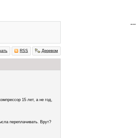
чать
RSS
Деревом
мпрессор 15 лет, а не год,
мысла переплачивать. Врут?