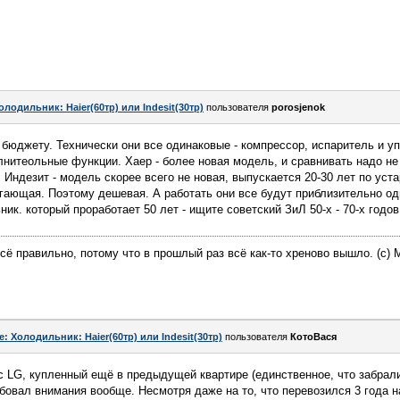
олодильник: Haier(60тр) или Indesit(30тр)
пользователя
porosjenok
бюджету. Технически они все одинаковые - компрессор, испаритель и у
лнитеольные функции. Хаер - более новая модель, и сравнивать надо не 
 Индезит - модель скорее всего не новая, выпускается 20-30 лет по уст
гающая. Поэтому дешевая. А работать они все будут приблизительно оди
ик. который проработает 50 лет - ищите советский ЗиЛ 50-х - 70-х годов
всё правильно, потому что в прошлый раз всё как-то хреново вышло. (с) M
e: Холодильник: Haier(60тр) или Indesit(30тр)
пользователя
КотоВася
ас LG, купленный ещё в предыдущей квартире (единственное, что забрали)
ебовал внимания вообще. Несмотря даже на то, что перевозился 3 года н