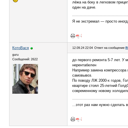
лёжа на боку в легковом прицеп
один на даче.
Я не экстремал — просто иногд
КотоВася
12.09.24 22:04
Ответ на сообщение
R
guru
Сообщений: 2622
до первого ремонта 5-7 лет. У 
нерентабелен
Например замена компрессора м
самовывоз.
По поводу ЛЖ 2000-х годов, Го
квартире стоял 25-летний Гол
современному новому холодильн
...этот раз нам нужно сделать 