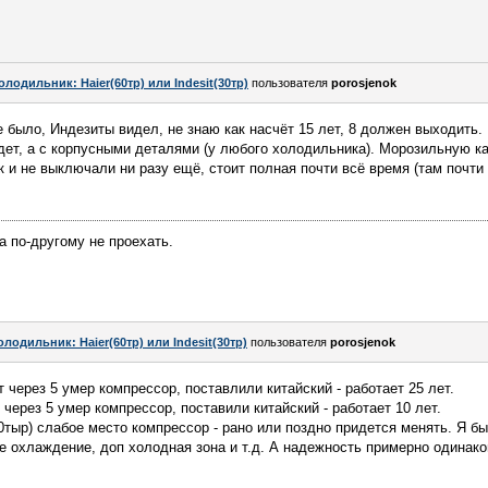
олодильник: Haier(60тр) или Indesit(30тр)
пользователя
porosjenok
е было, Индезиты видел, не знаю как насчёт 15 лет, 8 должен выходить
дет, а с корпусными деталями (у любого холодильника). Морозильную к
к и не выключали ни разу ещё, стоит полная почти всё время (там почти
а по-другому не проехать.
олодильник: Haier(60тр) или Indesit(30тр)
пользователя
porosjenok
т через 5 умер компрессор, поставлили китайский - работает 25 лет.
 через 5 умер компрессор, поставили китайский - работает 10 лет.
тыр) слабое место компрессор - рано или поздно придется менять. Я б
ое охлаждение, доп холодная зона и т.д. А надежность примерно одинако