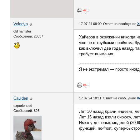
Volodya
17.07.24 08:09
Ответ на сообщение
Х
old hamster
Сообщений: 26537
Хайеров в окружении никогда н
уже не с трубками проблема бу
как включил два года назад, та
требует внимания.
Я не экстремал — просто иногд
Caulden
17.07.24 10:11
Ответ на сообщение
Х
experienced
Сообщений: 826
Лет 30 назад брали индезит, ле
Лет 15 назад взяли бирюсу, лет
Имхо у дешевых моделей (30-60
функций: no-frost, супер-быстр