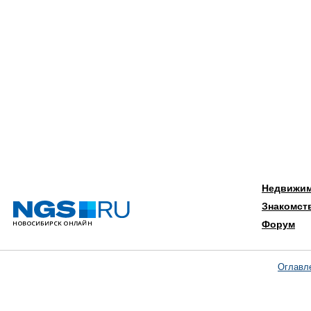
Недвижи
Знакомст
Форум
Оглавл