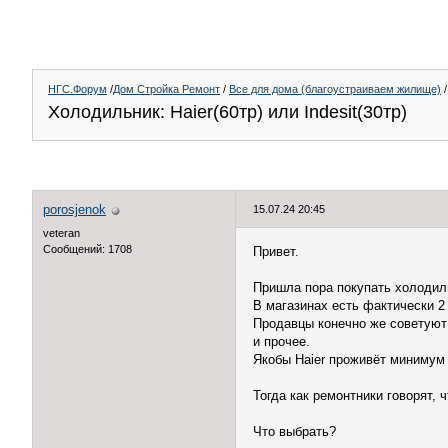
НГС.Форум
/
Дом Стройка Ремонт
/
Все для дома (благоустраиваем жилище)
/
Холодильник: Haier(60тр) или Indesit(30тр)
porosjenok
15.07.24 20:45
veteran
Сообщений: 1708
Привет.
Пришла пора покупать холодиль
В магазинах есть фактически 2 м
Продавцы конечно же советуют 
и прочее.
Якобы Haier проживёт минимум в
Тогда как ремонтники говорят,
Что выбрать?