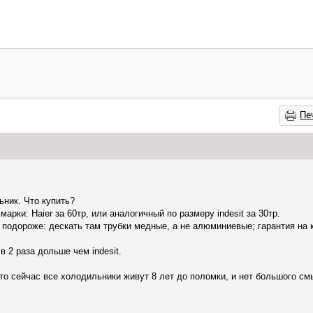
Пе
ник. Что купить?
арки: Haier за 60тр, или аналогичный по размеру indesit за 30тр.
подороже: дескать там трубки медные, а не алюминиевые; гарантия на ко
 2 раза дольше чем indesit.
 что сейчас все холодильники живут 8 лет до поломки, и нет большого с