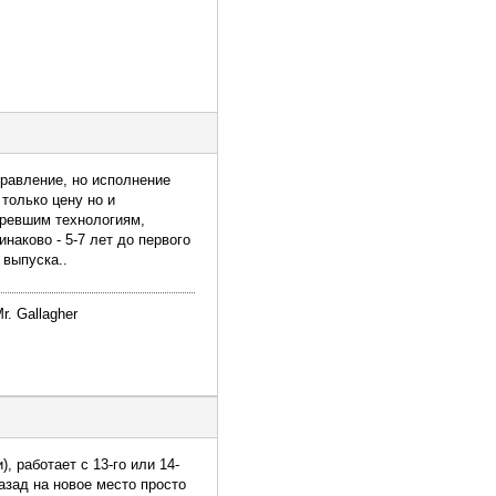
правление, но исполнение
только цену но и
аревшим технологиям,
наково - 5-7 лет до первого
 выпуска..
r. Gallagher
, работает с 13-го или 14-
азад на новое место просто