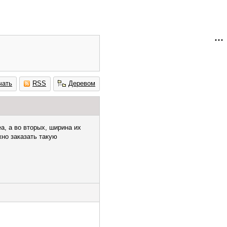
чать
RSS
Деревом
еа, а во вторых, ширина их
жно заказать такую