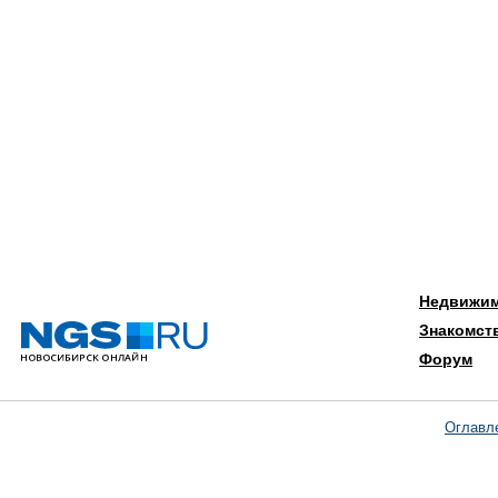
Недвижи
Знакомст
Форум
Оглавл