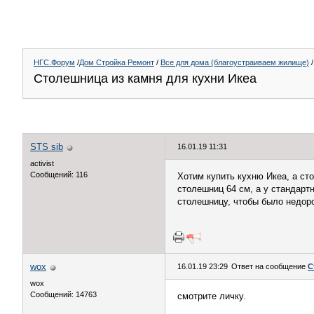
НГС.Форум
/
Дом Стройка Ремонт
/
Все для дома (благоустраиваем жилище)
/
Столешница из камня для кухни Икеа
STS sib
16.01.19 11:31
activist
Сообщений: 116
Хотим купить кухню Икеа, а сто
столешниц 64 см, а у стандарт
столешницу, чтобы было недоро
wox
16.01.19 23:29
Ответ на сообщение
С
wox
Сообщений: 14763
смотрите личку.