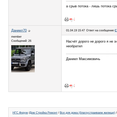
а срыв потока - лишь потока ср
Даниил70
01.04.19 15:47
Ответ на сообщение
С
member
Сообщений: 26
Насчёт дорого не дорого я не 
необратил
Даниил Максимовичь
НГС.Форум
/
Дом Стройка Ремонт
/
Все для дома (благоустраиваем жилище)
/