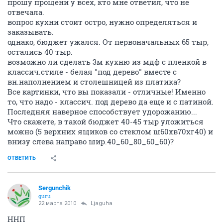
прошу прощени у всех, кто мне ответил, что не
отвечала.
вопрос кухни стоит остро, нужно определяться и
заказывать.
однако, бюджет ужался. От первоначальных 65 тыр,
остались 40 тыр.
возможно ли сделать 3м кухню из мдф с пленкой в
классич.стиле - белая "под дерево" вместе с
вн.наполнением и столешницей из платика?
Все картинки, что вы показали - отличные! Именно
то, что надо - классич. под дерево да еще и с патиной.
Последняя наверное способствует удорожанию...
Что скажете, в такой бюджет 40-45 тыр уложиться
можно (5 верхних ящиков со стеклом ш60хв70хг40) и
внизу слева направо шир.40_60_80_60_60)?
ОТВЕТИТЬ
Sergunchik
guru
22 марта 2010
Ljaguha
ННП