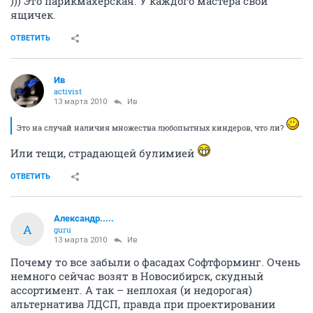
))) Это парикмахерская. У каждого мастера свой
ящичек.
ОТВЕТИТЬ
Ив
activist
13 марта 2010
Ив
Это на случай наличия множества любопытных киндеров, что ли?
Или тещи, страдающей булимией
ОТВЕТИТЬ
Александр.....
А
guru
13 марта 2010
Ив
Почему то все забыли о фасадах Софтформинг. Очень
немного сейчас возят в Новосибирск, скудный
ассортимент. А так – неплохая (и недорогая)
альтернатива ЛДСП, правда при проектировании