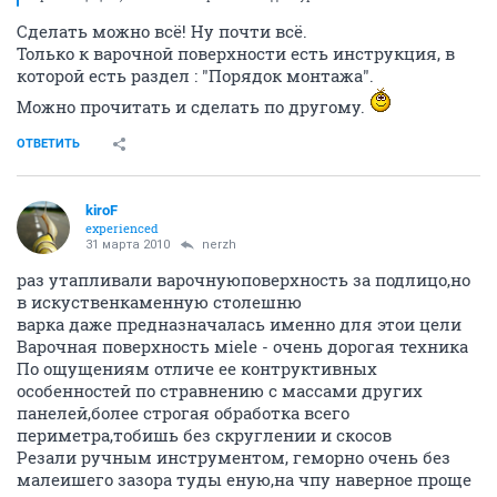
Сделать можно всё! Ну почти всё.
Только к варочной поверхности есть инструкция, в
которой есть раздел : "Порядок монтажа".
Можно прочитать и сделать по другому.
ОТВЕТИТЬ
kiroF
experienced
31 марта 2010
nerzh
раз утапливали варочнуюповерхность за подлицо,но
в искуственкаменную столешню
варка даже предназначалась именно для этои цели
Варочная поверхность мiele - очень дорогая техника
По ощущениям отличе ее контруктивных
особенностей по стравнению с массами других
панелей,более строгая обработка всего
периметра,тобишь без скруглении и скосов
Резали ручным инструментом, геморно очень без
малеишего зазора туды еную,на чпу наверное проще