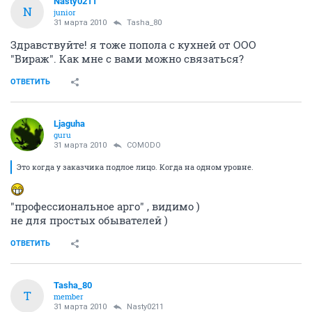
Nasty0211
N
junior
31 марта 2010
Tasha_80
Здравствуйте! я тоже попола с кухней от ООО
"Вираж". Как мне с вами можно связаться?
ОТВЕТИТЬ
Ljaguha
guru
31 марта 2010
COMODO
Это когда у заказчика подлое лицо. Когда на одном уровне.
"профессиональное арго" , видимо )
не для простых обывателей )
ОТВЕТИТЬ
Tasha_80
T
member
31 марта 2010
Nasty0211