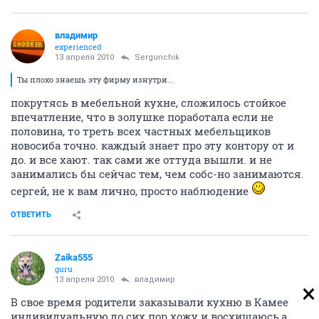
владимиp
experienced
13 апреля 2010
Sergunchik
Ты плохо знаешь эту фирму изнутри...
покрутясь в мебельной кухне, сложилось стойкое
впечатление, что в золушке поработала если не
половина, то треть всех частных мебельщиков
новосиба точно. каждый знает про эту контору от и
до. и все хают. так сами же оттуда вышли. и не
занимались бы сейчас тем, чем собс-но занимаются.
сергей, не к вам лично, просто наблюдение
ОТВЕТИТЬ
Zaika555
guru
13 апреля 2010
владимиp
В свое время родители заказывали кухню в Камее
индивидуальную,до сих пор хожу и восхищаюсь,а