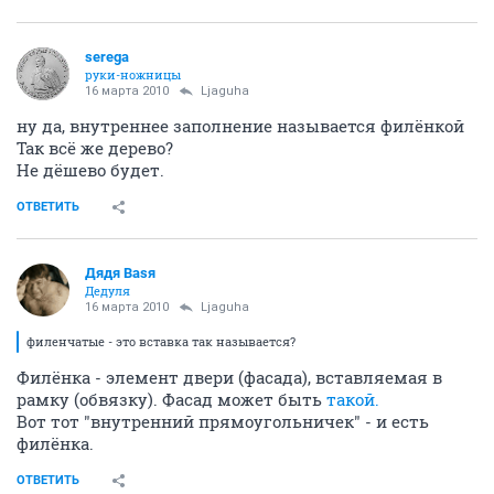
serega
руки-ножницы
16 марта 2010
Ljaguha
ну да, внутреннее заполнение называется филёнкой
Так всё же дерево?
Не дёшево будет.
ОТВЕТИТЬ
Дядя Ваsя
Дедуля
16 марта 2010
Ljaguha
филенчатые - это вставка так называется?
Филёнка - элемент двери (фасада), вставляемая в
рамку (обвязку). Фасад может быть
такой.
Вот тот "внутренний прямоугольничек" - и есть
филёнка.
ОТВЕТИТЬ