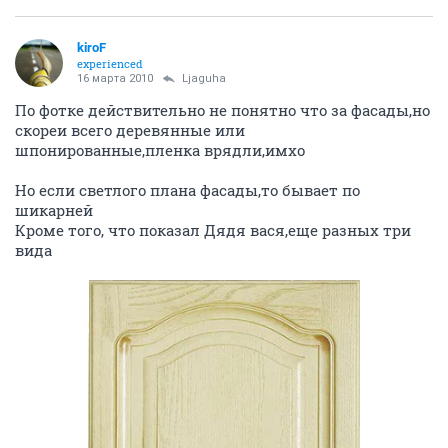
kiroF
experienced
16 марта 2010
Ljaguha
По фотке действительно не понятно что за фасады,но
скореи всего деревянные или
шпонированные,пленка врядли,имхо
Но если светлого плана фасады,то бывает по
шикарней
Кроме того, что показал Дядя вася,еще разных три
вида