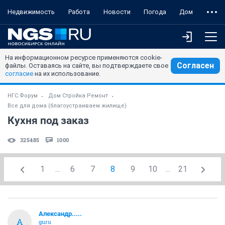
Недвижимость
Работа
Новости
Погода
Дом
На информационном ресурсе применяются cookie-
Согласен
файлы. Оставаясь на сайте, вы подтверждаете свое
согласие
на их использование.
НГС.Форум
Дом Стройка Ремонт
Все для дома (благоустраиваем жилище)
Кухня под заказ
325485
1000
1
...
6
7
8
9
10
...
21
Александр.....
А
guru