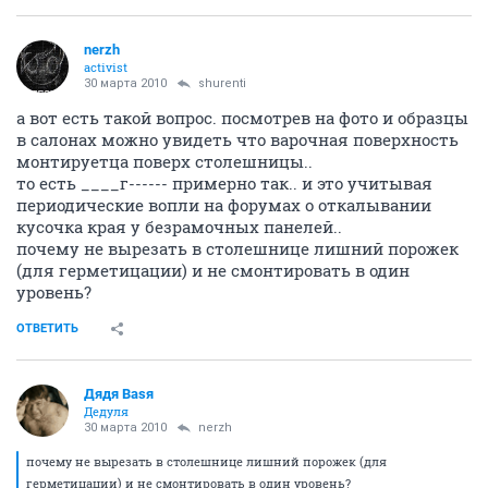
nerzh
activist
30 марта 2010
shurenti
а вот есть такой вопрос. посмотрев на фото и образцы
в салонах можно увидеть что варочная поверхность
монтируетца поверх столешницы..
то есть ____г------ примерно так.. и это учитывая
периодические вопли на форумах о откалывании
кусочка края у безрамочных панелей..
почему не вырезать в столешнице лишний порожек
(для герметицации) и не смонтировать в один
уровень?
ОТВЕТИТЬ
Дядя Ваsя
Дедуля
30 марта 2010
nerzh
почему не вырезать в столешнице лишний порожек (для
герметицации) и не смонтировать в один уровень?