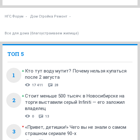
НГС.Форум
Дом Стройка Ремонт
Все для дома (благоустраиваем жилище)
ТОП 5
Кто тут воду мутит? Почему нельзя купаться
1
после 2 августа
17 411
28
Стоит меньше 500 тысяч: в Новосибирске на
2
торги выставили серый Infiniti — его заложил
владелец
0
13
«Привет, детишки!» Чего вы не знали о самом
3
страшном сериале 90-х