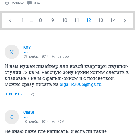
228462
334
1
...
8
9
10
11
12
13
14
КОV
К
junior
09 ноября 2014
garboo
И нам нужен дизайнер для новой квартиры двушки-
студии 72 кв м. Рабочую зону кухни хотим сделать в
кладовке 7 кв м с фальш-окном и с подсветкой.
Можно сразу писать на
olga_k2005@ngs.ru
ОТВЕТИТЬ
ClarSt
C
junior
10 ноября 2014
КОV
Не знаю даже где написать, и есть ли такие