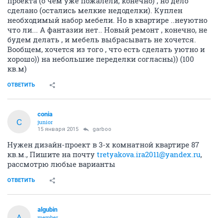
проекта (о чем уже пожалели, конечно) , но дело
сделано (остались мелкие недоделки). Куплен
необходимый набор мебели. Но в квартире ..неуютно
что ли... А фантазии нет.. Новый ремонт , конечно, не
будем делать , и мебель выбрасывать не хочется.
Вообщем, хочется из того , что есть сделать уютно и
хорошо)) на небольшие переделки согласны)) (100
кв.м)
ОТВЕТИТЬ
conia
C
junior
15 января 2015
garboo
Нужен дизайн-проект в 3-х комнатной квартире 87
кв.м., Пишите на почту
tretyakova.ira2011@yandex.ru
,
рассмотрю любые варианты
ОТВЕТИТЬ
algubin
A
member