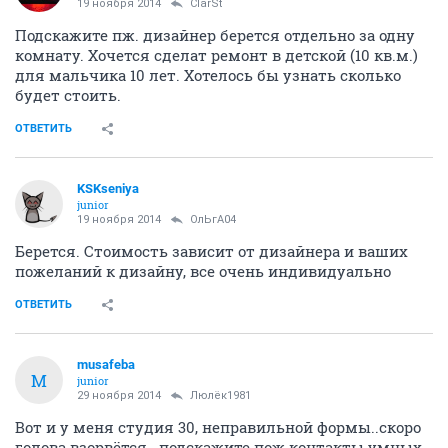
19 ноября 2014
ClarSt
Подскажите пж. дизайнер берется отдельно за одну
комнату. Хочется сделат ремонт в детской (10 кв.м.)
для мальчика 10 лет. Хотелось бы узнать сколько
будет стоить.
ОТВЕТИТЬ
KSKseniya
junior
19 ноября 2014
ОлЬгА04
Берется. Стоимость зависит от дизайнера и ваших
пожеланий к дизайну, все очень индивидуально
ОТВЕТИТЬ
musafeba
M
junior
29 ноября 2014
Люлёк1981
Вот и у меня студия 30, неправильной формы..скоро
голова взорвётся...подскажите пож контакты умных