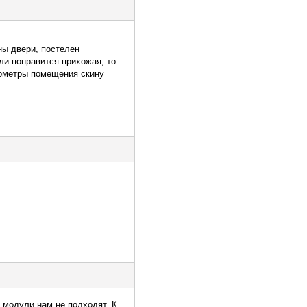
ны двери, постелен
ли понравится прихожая, то
арметры помещения скину
 модули нам не подходят. К