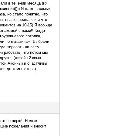
али в течении месяца (их
синьи)))))) Я даже в самых
за, но стало понятно, что
, она говорила как и что
оцентов на 10-15) Я вообще
знакомой с нами!! Когда
гоуровневого потолка,
али по магазинам. Выбрали
сультировать на всем
й работать, что потом мы
друзья (дизайн 2 комн
отой Аксиньи и счастливы
усь до компьютера)
то не верю!! Нельзя
айшие пожелания и вносит