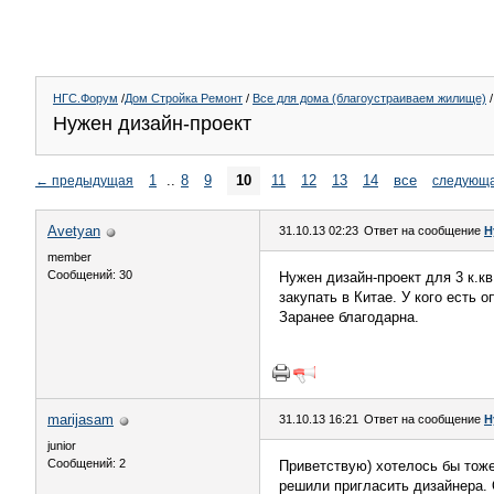
НГС.Форум
/
Дом Стройка Ремонт
/
Все для дома (благоустраиваем жилище)
/
Нужен дизайн-проект
1
..
8
9
10
11
12
13
14
все
←
предыдущая
следующ
Avetyan
31.10.13 02:23
Ответ на сообщение
Н
member
Сообщений: 30
Нужен дизайн-проект для 3 к.к
закупать в Китае. У кого есть 
Заранее благодарна.
marijasam
31.10.13 16:21
Ответ на сообщение
Н
junior
Сообщений: 2
Приветствую) хотелось бы тож
решили пригласить дизайнера. 