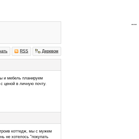
чать
RSS
Деревом
лы и мебель планируем
 с ценой в личную почту.
троив коттедж, мы с мужем
нь не хотелось "покупать