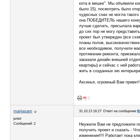
кота в мешке". Мы объявили ко
было 15), посмотреть было откр
чудесных снах не могла такого 
она ПОБЕДИТЕЛЬ нашего конкурс
лучше сделать, присылала вари
до сих пор не могу представит
проект был утвержден (все схе
планы полов, высококачественн
все необходимое, получили мас
протяжении ремонта, приезжала
заказали дизайн внешней отдел
квартиры) и сейчас с ней рабо
жить в созданных ею интерьера
Аксинья, огромный Вам привет!!
marijasam
31.10.13 16:27
Ответ на сообщение
R
junior
Сообщений: 2
Неужели Вам не предложили по
получить проект и сказать - Ч
изменения!!!! Работает пока кл