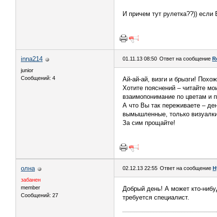
И причем тут рулетка??)) если
inna214
01.11.13 08:50
Ответ на сообщение
R
junior
Сообщений: 4
Ай-ай-ай, визги и брызги! Похо
Хотите пояснений – читайте м
взаимопонимание по цветам и 
А что Вы так переживаете – де
вымышленные, только визуалки,
За сим прощайте!
олна
02.12.13 22:55
Ответ на сообщение
Н
забанен
member
Добрый день! А может кто-нибу
Сообщений: 27
требуется специалист.