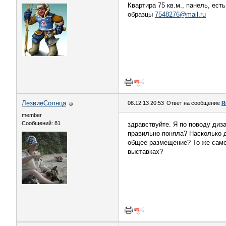
Квартира 75 кв.м., панель, ест
образцы
7548276@mail.ru
ЛезвиеСолнца
08.12.13 20:53
Ответ на сообщение
R
member
Сообщений: 81
здравствуйте. Я по поводу диз
правильно поняла? Насколько 
общее размещение? То же самое
выставках?