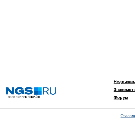
Недвижи
Знакомст
Форум
Оглавл