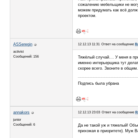
сожалению мебельщики не могу
можем придумать как всё долж
проектом.
ASSeregin
12.12.13 11:31
Ответ на сообщение
R
activist
Сообщений: 156
Тяжёлый случай.... У меня в п
именно интерьерщика тут делат
скорее всего. Звоните в общем.
Подпись была убрана
annakors
12.12.13 23:03
Ответ на сообщение
R
junior
Сообщений: 6
Да не такой уж и тяжелый! Объ
прихожая в приоритете). Муж В