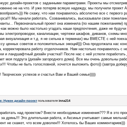
нкурс дизайн-проектов с заданными параметрами. Проекты мы отсматрив
овенно не на что. И уже потеряв всякую надежду, мы получили проект Ак
вообразить))) Не скажу, что нам понравилось абсолютно все с первого ра
а!!! Мы начали работать. Созванивались, высказывали свои пожелания
анты... Первоначальный проект она изменила (по нашим пожеланиям) пр
ь-как можно было настолько угадать наши предпочтения, даже не будучи 
мы электропроводки, канализации, чертежи шкафов, диванов, схемы мно
ая визуализация и т.д. я не сильна в терминах) мы ВМЕСТЕ с ней поех
су ценных советов и положительных эмоций))) Она продолжала нас кон
, корректировала работу отделочников. Нам настолько понравилось с не
ки и ландшафтный дизайн участка!! После нас с ней успели поработать 
тает моя подруга (дизайн загородного дома). Все мы очень довольны раб
х!!! Чтобы не быть голословной, хочется выложить фото)) (завтра добер
 Творческих успехов и счастья Вам и Вашей семье)))))
e: Нужен дизайн-проект
пользователя
inna214
работать над проектом? Внести необходимые изменения??? Я в это прос
то за дрянь!!! Это длительная работа, и Аксинья учитывает самые мельч
иент не скажет, что всем доволен!!! Хотелось бы Ваших комментариев)))