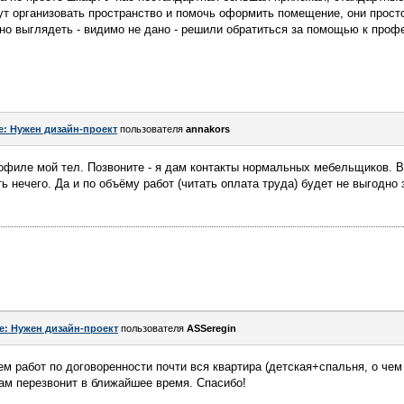
т организовать пространство и помочь оформить помещение, они просто
но выглядеть - видимо не дано - решили обратиться за помощью к проф
e: Нужен дизайн-проект
пользователя
annakors
рофиле мой тел. Позвоните - я дам контакты нормальных мебельщиков. В
ь нечего. Да и по объёму работ (читать оплата труда) будет не выгодно
e: Нужен дизайн-проект
пользователя
ASSeregin
ем работ по договоренности почти вся квартира (детская+спальня, о чем
ам перезвонит в ближайшее время. Спасибо!