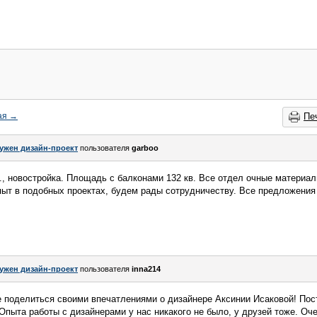
ая
→
Пе
ужен дизайн-проект
пользователя
garboo
в., новостройка. Площадь с балконами 132 кв. Все отдел очные материа
опыт в подобных проектах, будем рады сотрудничеству. Все предложения
ужен дизайн-проект
пользователя
inna214
е поделиться своими впечатлениями о дизайнере Аксинии Исаковой! Пос
Опыта работы с дизайнерами у нас никакого не было, у друзей тоже. Оче