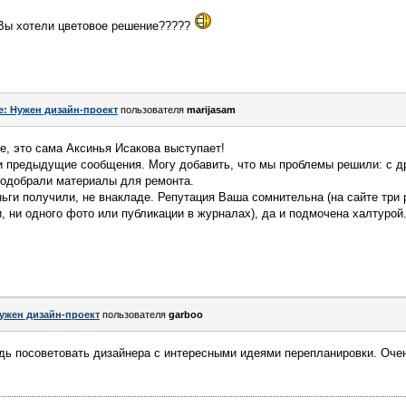
 Вы хотели цветовое решение?????
e: Нужен дизайн-проект
пользователя
marijasam
же, это сама Аксинья Исакова выступает!
ои предыдущие сообщения. Могу добавить, что мы проблемы решили: с 
подобрали материалы для ремонта.
ньги получили, не внакладе. Репутация Ваша сомнительна (на сайте три 
 ни одного фото или публикации в журналах), да и подмочена халтурой
ужен дизайн-проект
пользователя
garboo
дь посоветовать дизайнера с интересными идеями перепланировки. Оче