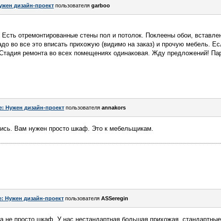
ужен дизайн-проект
пользователя
garboo
 Есть отремонтированные стены пол и потолок. Поклеены обои, вставле
адо во все это вписать прихожую (видимо на заказ) и прочую мебель. Ес
. Стадия ремонта во всех помещениях одинаковая. Жду предложений! П
e: Нужен дизайн-проект
пользователя
annakors
ись. Вам нужен просто шкаф. Это к мебельщикам.
e: Нужен дизайн-проект
пользователя
ASSeregin
а не просто шкаф. У нас нестандартная большая прихожая, стандартные