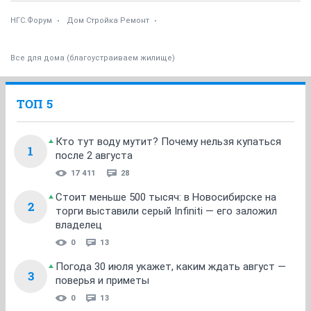
НГС.Форум
Дом Стройка Ремонт
Все для дома (благоустраиваем жилище)
ТОП 5
Кто тут воду мутит? Почему нельзя купаться
1
после 2 августа
17 411
28
Стоит меньше 500 тысяч: в Новосибирске на
2
торги выставили серый Infiniti — его заложил
владелец
0
13
Погода 30 июля укажет, каким ждать август —
3
поверья и приметы
0
13