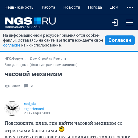
Недвижимость
Работа
Новости
Погода
Дом
На информационном ресурсе применяются cookie-
Согласен
файлы. Оставаясь на сайте, вы подтверждаете свое
согласие
на их использование.
НГС.Форум
Дом Стройка Ремонт
Все для дома (благоустраиваем жилище)
часовой механизм
3882
2
red_da
experienced
23 января 2008
Подскажите, плиз, где найти часовой мехнизм со
стрелками большими
хочу взять свою дощечку и приляпать туда стрелки