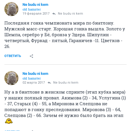
Ne budu ni kem
old hamster
19 февраля 2017
Ne budu ni kem
Последняя гонка чемпионата мира по биатлону.
Мужской масс-старт. Хорошая гонка вышла. Золото у
Шемпа, серебро у Бё, бронза у Эдера. Шипулин -
четвертый, Фуркад - пятый, Гараничев -11. Цветков -
26.
ОТВЕТИТЬ
Ne budu ni kem
old hamster
02 марта 2017
Ne budu ni kem
Ну а в биатлоне в женском спринте (этап кубка мира)
у наших полный провал. Акимова (2) - 34, Услугина (1)
- 37, Старых (4) - 55, а Миронова и Слепцова не
попадают в гонку преследования. Миронова (3) - 64,
Слепцова (2) - 66. Зачем её нужно было брать на этап