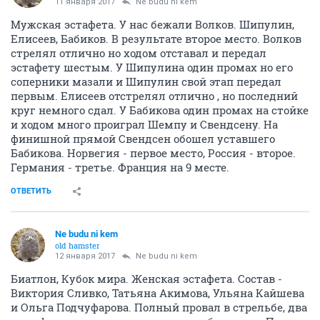
11 января 2017
Ne budu ni kem
Мужская эстафета. У нас бежали Волков. Шипулин,
Елисеев, Бабиков. В результате второе место. Волков
стрелял отлично но ходом отставал и передал
эстафету шестым. У Шипулина один промах но его
соперники мазали и Шипулин свой этап передал
первым. Елисеев отстрелял отлично , но последний
круг немного сдал. У Бабикова один промах на стойке
и ходом много проиграл Шемпу и Свендсену. На
финишной прямой Свендсен обошел уставшего
Бабикова. Норвегия - первое место, Россия - второе.
Германия - третье. Франция на 9 месте.
ОТВЕТИТЬ
Ne budu ni kem
old hamster
12 января 2017
Ne budu ni kem
Биатлон, Кубок мира. Женская эстафета. Состав -
Виктория Сливко, Татьяна Акимова, Ульяна Кайшева
и Ольга Подчуфарова. Полный провал в стрельбе, два