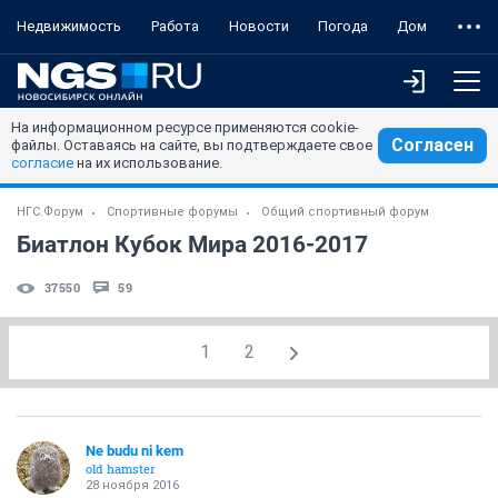
Недвижимость
Работа
Новости
Погода
Дом
На информационном ресурсе применяются cookie-
Согласен
файлы. Оставаясь на сайте, вы подтверждаете свое
согласие
на их использование.
НГС.Форум
Спортивные форумы
Общий спортивный форум
Биатлон Кубок Мира 2016-2017
37550
59
1
2
Ne budu ni kem
old hamster
28 ноября 2016