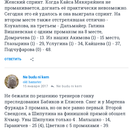
Женский спринт. Когда Кайса Мякяряйнен не
промахивается, догнать её практически невозможно.
Сегодня это ей удалось и она выиграла спринт. На
втором месте также отстрелявшая отлично -
Коукалова, на третьем - Дальмайер. Галина
Вишневская с одним промахом на 8 месте,
Домрачева (1) - 13. Из наших Акимова (1) - 15 место,
Глазырина (1) - 29, Услугина (1) - 34, Кайшева (1) - 37,
Подчуфарова (0) - 48.
ОТВЕТИТЬ
Ne budu ni kem
old hamster
15 января 2017
Ne budu ni kem
Не бежали по решению тренеров гонку
преследования Бабиков и Елисеев. Снег и у Мартена
Фуркада 3 промаха, но он все равно первый. Второй
Свендсен, а Шипулина на финишной прямой обошел
Кчмар. Увы Шипулин только 4 . Малышко - 14,
Гараничев - 25 (4), Цветков с 5 промахами - 39.