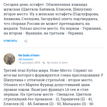
Сегодня день эстафет. Обновленная команда
мужская (Цветков, Бабиков, Елисеев, Шипулин) -
второе место. Ну а женская эстафета (Подчуфарова,
Акимова, Слепцова, Загоруйко) опять подтвердила,
что сборная России не может претендовать на
медали. Только шестое место. На первом - Германия,
на втором - Франция, на третьем - Украина.
ОТВЕТИТЬ
Ne budu ni kem
old hamster
16 декабря 2016
Ne budu ni kem
Третий этап Кубка мира. Нове-Место. Спринт по
итогам которого формируется гонка преследования У
Шипулина с отличной стрельбой - второе место.
Обошел его Мартен Фуркад допустивший один
промах ходом. Выиграл француз 1,6 сек и стал
первым. На третьем месте - Свендсен. Цветков
стрелявший без промахов - 12, Гараничев (2) - 41,
Елисеев (4) - 48, Бабиков (2) - 50, Малышко (3) - 60.