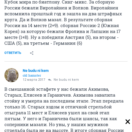
Кубок мира по биатлону. Синг-микс. За сборную
России бежали Виролайнен и Волков. Виролайнен
вспомнила прошлый год и зашла на два штрафных
круга. Да и Волков мазал. В результате сборная
России на 14 месте (2+9). сборная России-2 (Южная
Корея) за которую бежали Фролина и Лапшин на 17
месте (1+8). Ну а победили Австрия (5), на втором -
США (5), на третьем - Германия (6)
ОТВЕТИТЬ
Ne budu ni kem
old hamster
12 марта 2017
Ne budu ni kem
В смешанной эстафете у нас бежали Акимова,
Старых, Елисеев и Гараничев. Акимова завалила
стойку и умерла на последнем этапе. Этап передала
только 16. Старых ходом и отличной стрельбой
отыграла 11 мест и Елисеев ушел на свой этап
пятым. У него и Гараничева были шансы, так как
соперники мазали. Но увы, у наших мужиков
стрельба была не на высоте. В итоге сборная России