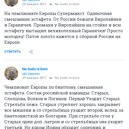
29 января 2017
Ne budu ni kem
На чемпионате Европы Супермикст. Одиночная
смешанная эстафета. От России бежали Виролайнен
и Гараничев. Промахи у Виролайнен на стойке и всю
эстафету вытащил великолепный Гараничев! Просто
молодец! Пятое золото кажется у сборной России на
Европе.
ОТВЕТИТЬ
Ne budu ni kem
old hamster
29 января 2017
Ne budu ni kem
Чемпионат Европы по биатлону, смешанная
эстафета. Состав российской команды: Старых,
Слепцова, Волков и Логинов. Первой Уходит Старых.
Стрельба лежа. Старых стреляет хорошо, закрывает
все мишени и со стрельбища уходит второй, вслед за
биатлонисткой из Болгарии. При стрельбе стоя у
Старых один доп. патрон и со стрельбища она уходит
третьей. Но ходом Ирина обходит соперниц и