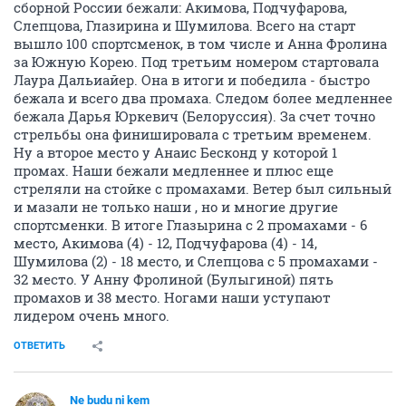
сборной России бежали: Акимова, Подчуфарова,
Слепцова, Глазирина и Шумилова. Всего на старт
вышло 100 спортсменок, в том числе и Анна Фролина
за Южную Корею. Под третьим номером стартовала
Лаура Дальиайер. Она в итоги и победила - быстро
бежала и всего два промаха. Следом более медленнее
бежала Дарья Юркевич (Белоруссия). За счет точно
стрельбы она финишировала с третьим временем.
Ну а второе место у Анаис Бесконд у которой 1
промах. Наши бежали медленнее и плюс еще
стреляли на стойке с промахами. Ветер был сильный
и мазали не только наши , но и многие другие
спортсменки. В итоге Глазырина с 2 промахами - 6
место, Акимова (4) - 12, Подчуфарова (4) - 14,
Шумилова (2) - 18 место, и Слепцова с 5 промахами -
32 место. У Анну Фролиной (Булыгиной) пять
промахов и 38 место. Ногами наши уступают
лидером очень много.
ОТВЕТИТЬ
Ne budu ni kem