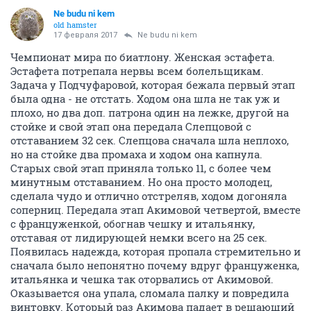
Ne budu ni kem
old hamster
17 февраля 2017
Ne budu ni kem
Чемпионат мира по биатлону. Женская эстафета.
Эстафета потрепала нервы всем болельщикам.
Задача у Подчуфаровой, которая бежала первый этап
была одна - не отстать. Ходом она шла не так уж и
плохо, но два доп. патрона один на лежке, другой на
стойке и свой этап она передала Слепцовой с
отставанием 32 сек. Слепцова сначала шла неплохо,
но на стойке два промаха и ходом она капнула.
Старых свой этап приняла только 11, с более чем
минутным отставанием. Но она просто молодец,
сделала чудо и отлично отстреляв, ходом догоняла
соперниц. Передала этап Акимовой четвертой, вместе
с француженкой, обогнав чешку и итальянку,
отставая от лидирующей немки всего на 25 сек.
Появилась надежда, которая пропала стремительно и
сначала было непонятно почему вдруг француженка,
итальянка и чешка так оторвались от Акимовой.
Оказывается она упала, сломала палку и повредила
винтовку. Который раз Акимова падает в решающий