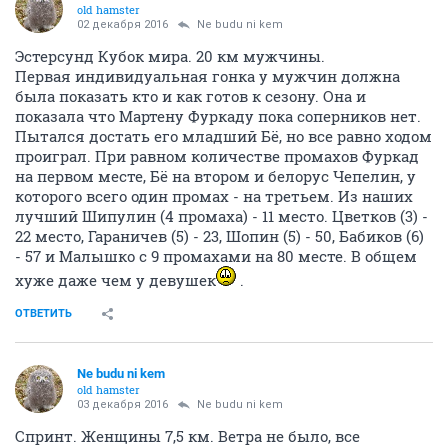
old hamster
02 декабря 2016
Ne budu ni kem
Эстерсунд Кубок мира. 20 км мужчины.
Первая индивидуальная гонка у мужчин должна
была показать кто и как готов к сезону. Она и
показала что Мартену Фуркаду пока соперников нет.
Пытался достать его младший Бё, но все равно ходом
проиграл. При равном количестве промахов Фуркад
на первом месте, Бё на втором и белорус Чепелин, у
которого всего один промах - на третьем. Из наших
лучший Шипулин (4 промаха) - 11 место. Цветков (3) -
22 место, Гараничев (5) - 23, Шопин (5) - 50, Бабиков (6)
- 57 и Малышко с 9 промахами на 80 месте. В общем
хуже даже чем у девушек
.
ОТВЕТИТЬ
Ne budu ni kem
old hamster
03 декабря 2016
Ne budu ni kem
Спринт. Женщины 7,5 км. Ветра не было, все