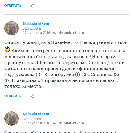
ОТВЕТИТЬ
Ne budu ni kem
old hamster
17 декабря 2016
Ne budu ni kem
Спринт у женщин в Нове-Место. Неожиданный такой
Акимова отстреляв отлично, наконец то показала
и достаточно быстрый ход на лыжне! На втором
француженка Шевалье, на третьем - Сьюзан Данкли.
Остальные наши правда далеко финишировали :
Подчуфарова (1) - 31, Загоруйко (1) - 32, Слепцова (2) -
47. Глазырина с 3 промахами не попала в пасьют,
только 63 место.
ОТВЕТИТЬ
Ne budu ni kem
old hamster
17 декабря 2016
Ne budu ni kem
Свендсен заболел и в погоню за Фуркадом сначала