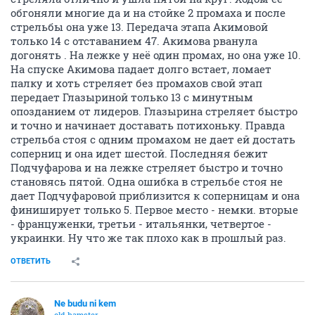
обгоняли многие да и на стойке 2 промаха и после
стрельбы она уже 13. Передача этапа Акимовой
только 14 с отставанием 47. Акимова рванула
догонять . На лежке у неё один промах, но она уже 10.
На спуске Акимова падает долго встает, ломает
палку и хоть стреляет без промахов свой этап
передает Глазыриной только 13 с минутным
опозданием от лидеров. Глазырина стреляет быстро
и точно и начинает доставать потихоньку. Правда
стрельба стоя с одним промахом не дает ей достать
соперниц и она идет шестой. Последняя бежит
Подчуфарова и на лежке стреляет быстро и точно
становясь пятой. Одна ошибка в стрельбе стоя не
дает Подчуфаровой приблизится к соперницам и она
финиширует только 5. Первое место - немки. вторые
- француженки, третьи - итальянки, четвертое -
украинки. Ну что же так плохо как в прошлый раз.
ОТВЕТИТЬ
Ne budu ni kem
old hamster