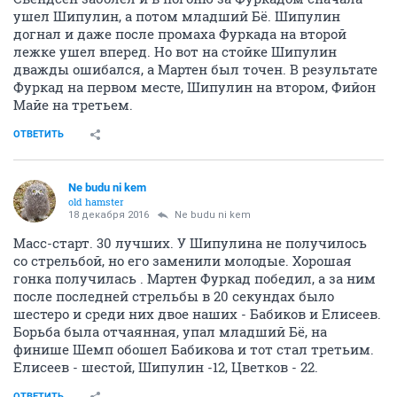
ушел Шипулин, а потом младший Бё. Шипулин
догнал и даже после промаха Фуркада на второй
лежке ушел вперед. Но вот на стойке Шипулин
дважды ошибался, а Мартен был точен. В результате
Фуркад на первом месте, Шипулин на втором, Фийон
Майе на третьем.
ОТВЕТИТЬ
Ne budu ni kem
old hamster
18 декабря 2016
Ne budu ni kem
Масс-старт. 30 лучших. У Шипулина не получилось
со стрельбой, но его заменили молодые. Хорошая
гонка получилась . Мартен Фуркад победил, а за ним
после последней стрельбы в 20 секундах было
шестеро и среди них двое наших - Бабиков и Елисеев.
Борьба была отчаянная, упал младший Бё, на
финише Шемп обошел Бабикова и тот стал третьим.
Елисеев - шестой, Шипулин -12, Цветков - 22.
ОТВЕТИТЬ