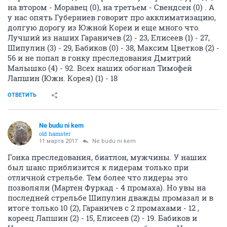
на втором - Моравец (0), на третьем - Свендсен (0) . А
у нас опять Губерниев говорит про акклиматизацию,
долгую дорогу из Южной Кореи и еще много что.
Лучший из наших Гараничев (2) - 23, Елисеев (1) - 27,
Шипулин (3) - 29, Бабиков (0) - 38, Максим Цветков (2) -
56 и не попал в гонку преследования Дмитрий
Малышко (4) - 92. Всех наших обогнал Тимофей
Лапшин (Южн. Корея) (1) - 18
ОТВЕТИТЬ
Ne budu ni kem
old hamster
11 марта 2017
Ne budu ni kem
Гонка преследования, биатлон, мужчины. У наших
был шанс приблизится к лидерам только при
отличной стрельбе. Тем более что лидеры это
позволяли (Мартен Фуркад - 4 промаха). Но увы на
последней стрельбе Шипулин дважды промазал и в
итоге только 10 (2), Гараничев с 2 промахами - 12 ,
кореец Лапшин (2) - 15, Елисеев (2) - 19. Бабиков и