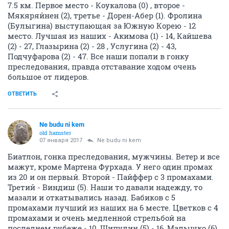
7.5 км. Первое место - Коукалова (0) , второе -
Мякяряйнен (2), третье - Дорен-Абер (1). Фролина
(Булыгина) выступающая за Южную Корею - 12
место. Лучшая из наших - Акимова (1) - 14, Кайшева
(2) - 27, Глазырина (2) - 28 , Услугина (2) - 43,
Подчуфарова (2) - 47. Все наши попали в гонку
преследования, правда отставание ходом очень
большое от лидеров.
ОТВЕТИТЬ
Ne budu ni kem
old hamster
07 января 2017
Ne budu ni kem
Биатлон, гонка преследования, мужчины. Ветер и все
мажут, кроме Мартена Фурхада. У него один промах
из 20 и он первый. Второй - Пайффер с 3 промахами.
Третий - Виндиш (5). Наши то давали надежду, то
мазали и откатывались назад. Бабиков с 5
промахами лучший из наших на 6 месте. Цветков с 4
промахами и очень медленной стрельбой на
последнем рубеже - 10, Шипулин (5) - 16, Малышко (6)