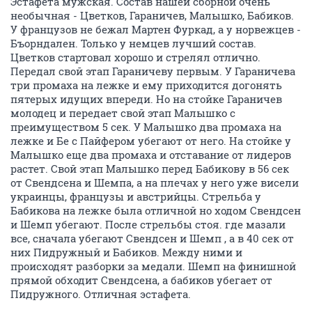
Эстафета мужская. Состав нашей сборной очень
необычная - Цветков, Гараничев, Малышко, Бабиков.
У французов не бежал Мартен Фуркад, а у норвежцев -
Бъорндален. Только у немцев лучший состав.
Цветков стартовал хорошо и стрелял отлично.
Передал свой этап Гараничеву первым. У Гараничева
три промаха на лежке и ему приходится догонять
пятерых идущих впереди. Но на стойке Гараничев
молодец и передает свой этап Малышко с
преимуществом 5 сек. У Малышко два промаха на
лежке и Бе с Пайфером убегают от него. На стойке у
Малышко еще два промаха и отставание от лидеров
растет. Свой этап Малышко перед Бабикову в 56 сек
от Свендсена и Шемпа, а на плечах у него уже висели
украинцы, французы и австрийцы. Стрельба у
Бабикова на лежке была отличной но ходом Свендсен
и Шемп убегают. После стрельбы стоя. где мазали
все, сначала убегают Свендсен и Шемп , а в 40 сек от
них Пидружный и Бабиков. Между ними и
происходят разборки за медали. Шемп на финишной
прямой обходит Свендсена, а бабиков убегает от
Пидружного. Отличная эстафета.