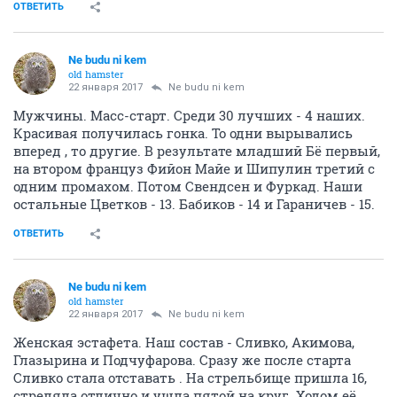
ОТВЕТИТЬ
Ne budu ni kem
old hamster
22 января 2017
Ne budu ni kem
Мужчины. Масс-старт. Среди 30 лучших - 4 наших.
Красивая получилась гонка. То одни вырывались
вперед , то другие. В результате младший Бё первый,
на втором француз Фийон Майе и Шипулин третий с
одним промахом. Потом Свендсен и Фуркад. Наши
остальные Цветков - 13. Бабиков - 14 и Гараничев - 15.
ОТВЕТИТЬ
Ne budu ni kem
old hamster
22 января 2017
Ne budu ni kem
Женская эстафета. Наш состав - Сливко, Акимова,
Глазырина и Подчуфарова. Сразу же после старта
Сливко стала отставать . На стрельбище пришла 16,
стреляла отлично и ушла пятой на круг. Ходом её