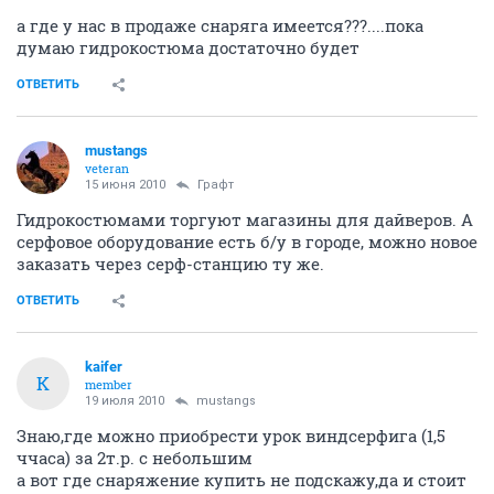
а где у нас в продаже снаряга имеется???....пока
думаю гидрокостюма достаточно будет
ОТВЕТИТЬ
mustangs
veteran
15 июня 2010
Графт
Гидрокостюмами торгуют магазины для дайверов. А
серфовое оборудование есть б/у в городе, можно новое
заказать через серф-станцию ту же.
ОТВЕТИТЬ
kaifer
K
member
19 июля 2010
mustangs
Знаю,где можно приобрести урок виндсерфига (1,5
ччаса) за 2т.р. с небольшим
а вот где снаряжение купить не подскажу,да и стоит