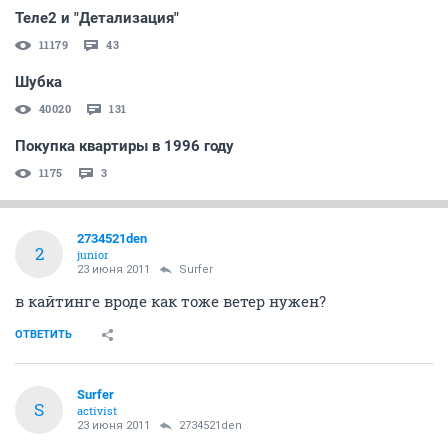
Теле2 и "Детализация"
11179
43
Шубка
40020
131
Покупка квартиры в 1996 году
1175
3
2734521den
2
junior
23 июня 2011
Surfer
в кайтинге вроде как тоже ветер нужен?
ОТВЕТИТЬ
Surfer
S
activist
23 июня 2011
2734521den