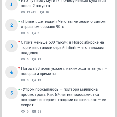
Кто тут воду мутит? Почему нельзя купаться
1
после 2 августа
17 411
28
«Привет, детишки!» Чего вы не знали о самом
2
страшном сериале 90-х
0
3
Стоит меньше 500 тысяч: в Новосибирске на
3
торги выставили серый Infiniti — его заложил
владелец
0
13
Погода 30 июля укажет, каким ждать август —
4
поверья и приметы
0
13
«Утром просыпаюсь — полтора миллиона
5
просмотров». Как 67-летняя массажистка
покоряет интернет танцами на шпильках — ее
секрет
0
26