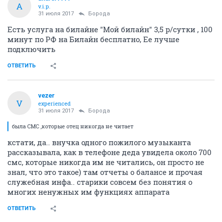
A
v.i.p.
31 июля 2017
Борода
Есть услуга на билайне "Мой билайн" 3,5 р/сутки , 100
минут по РФ на Билайн бесплатно, Ее лучше
подключить
ОТВЕТИТЬ
vezer
V
experienced
31 июля 2017
Борода
была СМС ,которые отец никогда не читает
кстати, да.. внучка одного пожилого музыканта
рассказывала, как в телефоне деда увидела около 700
смс, которые никогда им не читались, он просто не
знал, что это такое) там отчеты о балансе и прочая
служебная инфа.. старики совсем без понятия о
многих ненужных им функциях аппарата
ОТВЕТИТЬ