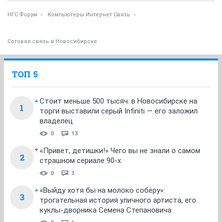
НГС.Форум
Компьютеры Интернет Связь
Сотовая связь в Новосибирске
ТОП 5
Стоит меньше 500 тысяч: в Новосибирске на
1
торги выставили серый Infiniti — его заложил
владелец
0
13
«Привет, детишки!» Чего вы не знали о самом
2
страшном сериале 90-х
0
3
«Выйду хотя бы на молоко соберу»:
3
трогательная история уличного артиста, его
куклы-дворника Семена Степановича