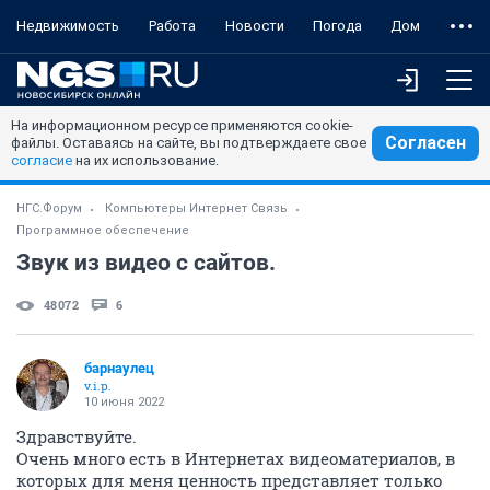
Недвижимость
Работа
Новости
Погода
Дом
На информационном ресурсе применяются cookie-
Согласен
файлы. Оставаясь на сайте, вы подтверждаете свое
согласие
на их использование.
НГС.Форум
Компьютеры Интернет Связь
Программное обеспечение
Звук из видео с сайтов.
48072
6
барнаулец
v.i.p.
10 июня 2022
Здравствуйте.
Очень много есть в Интернетах видеоматериалов, в
которых для меня ценность представляет только