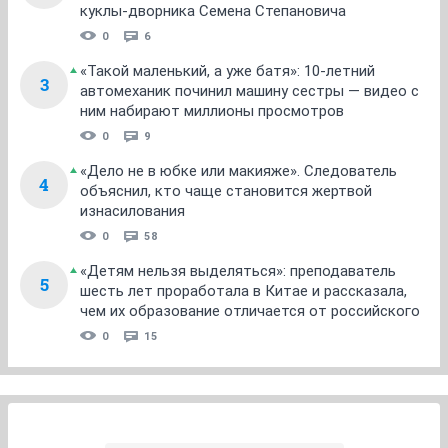
куклы-дворника Семена Степановича
0
6
«Такой маленький, а уже батя»: 10-летний
3
автомеханик починил машину сестры — видео с
ним набирают миллионы просмотров
0
9
«Дело не в юбке или макияже». Следователь
4
объяснил, кто чаще становится жертвой
изнасилования
0
58
«Детям нельзя выделяться»: преподаватель
5
шесть лет проработала в Китае и рассказала,
чем их образование отличается от российского
0
15