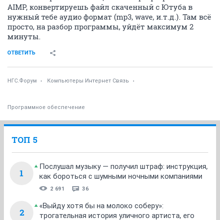
AIMP, конвертируешь файл скаченный с Ютуба в
нужный тебе аудио формат (mp3, wave, и.т.д.). Там всё
просто, на разбор программы, уйдёт максимум 2
минуты.
ОТВЕТИТЬ
НГС.Форум
Компьютеры Интернет Связь
Программное обеспечение
ТОП 5
Послушал музыку — получил штраф: инструкция,
1
как бороться с шумными ночными компаниями
2 691
36
«Выйду хотя бы на молоко соберу»:
2
трогательная история уличного артиста, его