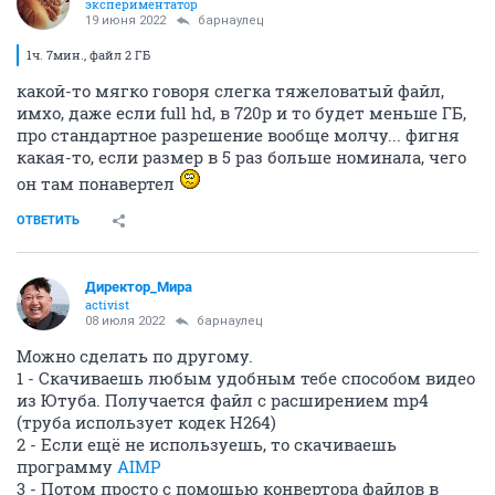
экспериментатор
19 июня 2022
барнаулец
1ч. 7мин., файл 2 ГБ
какой-то мягко говоря слегка тяжеловатый файл,
имхо, даже если full hd, в 720p и то будет меньше ГБ,
про стандартное разрешение вообще молчу... фигня
какая-то, если размер в 5 раз больше номинала, чего
он там понавертел
ОТВЕТИТЬ
Директор_Мира
activist
08 июля 2022
барнаулец
Можно сделать по другому.
1 - Скачиваешь любым удобным тебе способом видео
из Ютуба. Получается файл с расширением mp4
(труба использует кодек H264)
2 - Если ещё не используешь, то скачиваешь
программу
AIMP
3 - Потом просто с помощью конвертора файлов в