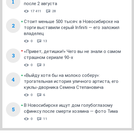
1
после 2 августа
17 411
28
Стоит меньше 500 тысяч: в Новосибирске на
2
торги выставили серый Infiniti — его заложил
владелец
0
13
«Привет, детишки!» Чего вы не знали о самом
3
страшном сериале 90-х
0
3
«Выйду хотя бы на молоко соберу»:
4
трогательная история уличного артиста, его
куклы-дворника Семена Степановича
0
6
В Новосибирске ищут дом голубоглазому
5
сфинксу после смерти хозяина — фото Тима
0
11