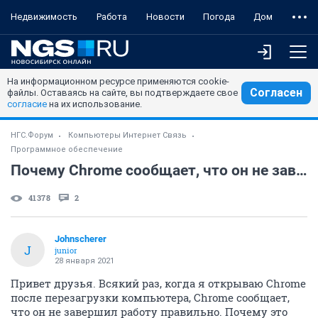
Недвижимость
Работа
Новости
Погода
Дом
На информационном ресурсе применяются cookie-
Согласен
файлы. Оставаясь на сайте, вы подтверждаете свое
согласие
на их использование.
НГС.Форум
Компьютеры Интернет Связь
Программное обеспечение
Почему Chrome сообщает, что он не завершил работу правильно?
41378
2
Johnscherer
J
junior
28 января 2021
Привет друзья. Всякий раз, когда я открываю Chrome
после перезагрузки компьютера, Chrome сообщает,
что он не завершил работу правильно. Почему это