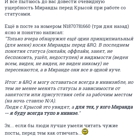
И всё пытаюсь до вас довести очевидную
ущербность Миранды перед Крысой при работе со
статусами.
Ещё в посте за номером N1870781660 (три дня назад)
ясно и понятно написал:
"Только вчера обнаружил ещё один принципиальный
(для меня) косяк Миранды перед &RQ. В последнем
понятия статуса (онлайн, оффлайн, занят, не
беспокоить, ушёл, недоступен) и видимости (веден
всем, виден, не виден, не виден никому) не
пересекаются, а в Миранде они все в одной куче.
Итог: в &RQ я могу оставаться всегда в инвизибле, но
тем не менее менять статусы в зависимости от
занятости или присутствия себя за рабочим местом
(на ночь ставлю N/A).
Люди с Крысой это увидят, а
для тех, у кого Миранда
-- я буду всегда тупо в инвизе.
"
Эх... если бы люди лучше умели читать чужие
посты, перед тем как отвечать...