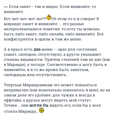
>> Если занят - так и видно. Если инвизибл, то
инвизибл.
Вот-вот-вот-вот-вот!!!
Об этом то я и говорю! В
миранде занят и инвизибл -- это разные
непересекающиеся понятия: то есть ты можешь
быть либо занят, либо онлайн, либо инвизибл. Всё
конфигуряется в одном и том же меню.
А в крысе есть
два
меню -- одно для состояния
(занят, свободен, отсутствую), а другое указывает
степень видимости. Причём степеней там не две (как
в Маранде), а четыре. Соответственно я могу быть в
инвизибле, и в то же время быть занятым,
свободным или отсутвствовать...
Упёртым Мирандовикам это может показаться
непривычно (как изначально показалось и мне), но на
самом деле это удобнее: для чужих я всегда в
оффлайн, а друзья могут видеть мой статус.
Точнее... они
могли бы
видеть его, если бы у всех
стояла Миранда...