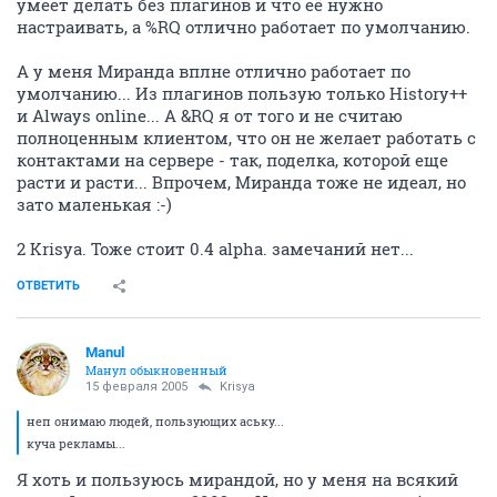
умеет делать без плагинов и что её нужно
настраивать, а %RQ отлично работает по умолчанию.
А у меня Миранда вплне отлично работает по
умолчанию... Из плагинов пользую только History++
и Always online... A &RQ я от того и не считаю
полноценным клиентом, что он не желает работать с
контактами на сервере - так, поделка, которой еще
расти и расти... Впрочем, Миранда тоже не идеал, но
зато маленькая :-)
2 Krisya. Тоже стоит 0.4 alpha. замечаний нет...
ОТВЕТИТЬ
Manul
Манул обыкновенный
15 февраля 2005
Krisya
неп онимаю людей, пользующих аську...
куча рекламы...
Я хоть и пользуюсь мирандой, но у меня на всякий