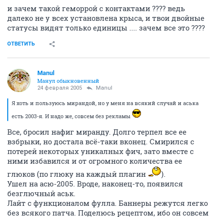
и зачем такой геморрой с контактами ???? ведь
далеко не у всех установлена крыса, и твои двойные
статусы видят только единицы .... зачем все это ????
ОТВЕТИТЬ
Manul
Манул обыкновенный
24 февраля 2005
Manul
Я хоть и пользуюсь мирандой, но у меня на всякий случай и аська
есть 2003-я. И надо же, совсем без рекламы
Все, бросил нафиг миранду. Долго терпел все ее
взбрыки, но достала всё-таки вконец. Смирился с
потерей некоторых уникалных фич, зато вместе с
ними избавился и от огромного количества ее
глюков (по глюку на каждый плагин
).
Ушел на асю-2005. Вроде, наконец-то, появился
безглючный аськ.
Лайт с функционалом фулла. Баннеры режутся легко
без всякого патча. Поделюсь рецептом, ибо он совсем