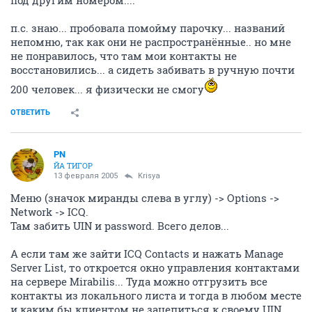
под другим номером....
п.с. знаю... пробовала помойму парочку... названий
непомню, так как они не распространённые.. но мне
не понравилось, что там мои контакты не
восстановились... а сидеть забивать в ручную почти
200 человек... я физически не смогу
ОТВЕТИТЬ
PN
ЙА ТИГОР
13 февраля 2005
Krisya
Меню (значок миранды слева в углу) -> Options ->
Network -> ICQ.
Там забить UIN и password. Всего делов...
А если там же зайти ICQ Contacts и нажать Manage
Server List, то откроется окно управления контактами
на сервере Mirabilis... Туда можно отгрузить все
контакты из локального листа и тогда в любом месте
и каким бы клиентом не зацепиться к своему UIN,