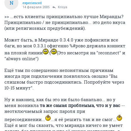
N
experienced
14 февраля 2005
Krisya
>> ...есть клиенты принципиально лучше Миранды?
Принципиально / не принципиально... это дело вкуса
(или религиозных предубеждений).
Может быть, в Миранде 0.3.4.0 уже пофиксили все
баги, но моя 0.3.3.1 офигенно %#рово держала коннект
на плохой линии
:(
(Это несмотря на "reconnect" и
"always online")
Ещё там по совершенно непонятным причинам
иногда при подключении появлялось окошко "Вы
слишком быстро подсоединились. Попробуйте через
10-15 минут".
Ну и наконец, как бы это ни было банально... но у
меня возникла
та же самая проблемма, что и у вас
--
неотключаемый запрос пароля при
пересоединении...
...я её решить так и не смог...
Ещё я мог бы сказать, что миранда ничего не умеет