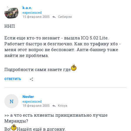
k.a.v.
experienced
15 февраля 2005
Сибиряк
ННП
Если еще кто-то незнает - вышла ICQ 5.02 Lite.
Работает быстро и безглючно. Как по трафику хбз -
меня этот вопрос не беспокоит. Анти-баннер тоже
найти не проблема.
Подробности сами знаете где
ОТВЕТИТЬ
Nestеr
N
experienced
18 февраля 2005
Krisya
>> а что есть клиенты принципиально лучше
Миранды?
Во!
Нашёл ещё в догонку.