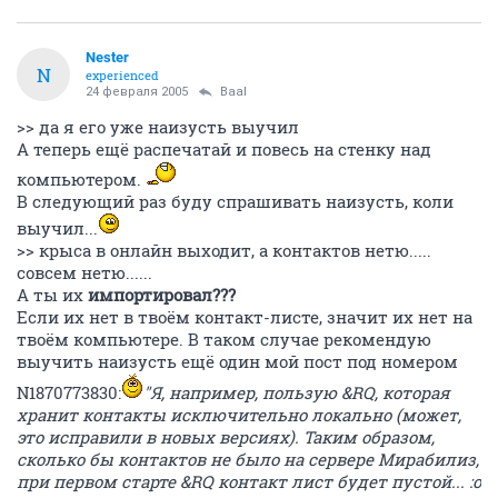
Nestеr
N
experienced
24 февраля 2005
Baal
>> да я его уже наизусть выучил
А теперь ещё распечатай и повесь на стенку над
компьютером.
В следующий раз буду спрашивать наизусть, коли
выучил...
>> крыса в онлайн выходит, а контактов нетю.....
совсем нетю......
А ты их
импортировал???
Если их нет в твоём контакт-листе, значит их нет на
твоём компьютере. В таком случае рекомендую
выучить наизусть ещё один мой пост под номером
N1870773830:
"Я, например, пользую &RQ, которая
хранит контакты исключительно локально (может,
это исправили в новых версиях). Таким образом,
сколько бы контактов не было на сервере Мирабилиз,
при первом старте &RQ контакт лист будет пустой... :о