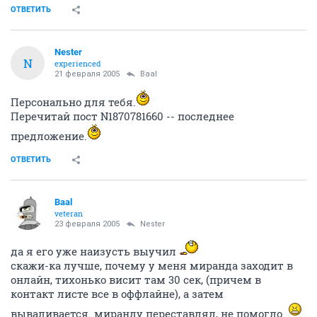
ОТВЕТИТЬ
Nestеr
N
experienced
21 февраля 2005
Baal
Персонально для тебя.
Перечитай пост N1870781660 -- последнее
предложение.
ОТВЕТИТЬ
Baal
veteran
23 февраля 2005
Nestеr
да я его уже наизусть выучил
скажи-ка лучше, почему у меня миранда заходит в
онлайн, тихонько висит там 30 сек, (причем в
контакт листе все в оффлайне), а затем
вываливается. миранду переставлял, не помогло