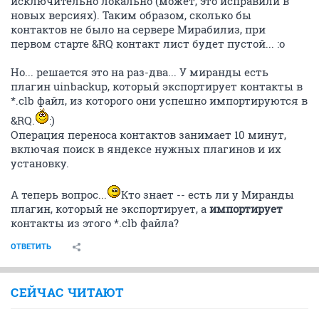
исключительно локально (может, это исправили в
новых версиях). Таким образом, сколько бы
контактов не было на сервере Мирабилиз, при
первом старте &RQ контакт лист будет пустой... :о
Но... решается это на раз-два... У миранды есть
плагин uinbackup, который экспортирует контакты в
*.clb файл, из которого они успешно импортируются в
&RQ.
:)
Операция переноса контактов занимает 10 минут,
включая поиск в яндексе нужных плагинов и их
установку.
А теперь вопрос...
Кто знает -- есть ли у Миранды
плагин, который не экспортирует, а
импортирует
контакты из этого *.clb файла?
ОТВЕТИТЬ
СЕЙЧАС ЧИТАЮТ