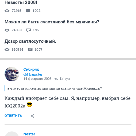
Невесты 2008!
72915
1002
Можно ли быть счастливой без мужчины?
74399
196
Дозор светлосуточный.
140534
1007
Сибиряк
old hamster
14 февраля 2005
Krisya
а что есть клиенты принципиально лучше Миранды?
Каждый вибирает себе сам. Я, например, выбрал себе
ICQ2002а
ОТВЕТИТЬ
Nestеr