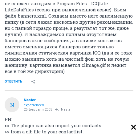
не сложен: заходим в Program Files - ICQLite -
LiteDataFiles (ессно, при выключенной аське). Бьем
файл banners.xml. Создаем вместо него одноименную
папку (в сети лежат несколько другие рекомендации,
но с папкой гораздо проще, а результат тот же, даже
лучше). И наслаждаемся полным отсутствием
баннеров в окне сообщения, а в списке контактов
вместо сменяющихся баннеров висит только
симпатичная статическая картинка ICQ (да и ее тоже
можно заменить хоть на чистый фон, хоть на голую
женщину; картинка называется climage.gif и лежит
все в той же директории)
ОТВЕТИТЬ
Nestеr
N
experienced
25 февраля 2005
Nestеr
PN:
>> The plugin can also import your contacts
>> from a clb file to your contactlist.