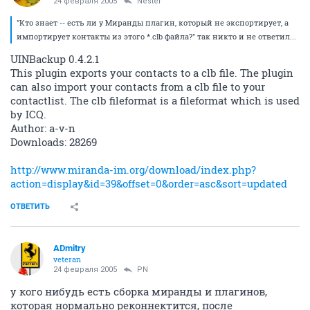
24 февраля 2005
Nestеr
"Кто знает -- есть ли у Миранды плагин, который не экспортирует, а
импортирует контакты из этого *.clb файла?" так никто и не ответил...
UINBackup 0.4.2.1
This plugin exports your contacts to a clb file. The plugin
can also import your contacts from a clb file to your
contactlist. The clb fileformat is a fileformat which is used
by ICQ.
Author: a-v-n
Downloads: 28269
http://www.miranda-im.org/download/index.php?
action=display&id=39&offset=0&order=asc&sort=updated
ОТВЕТИТЬ
ADmitry
veteran
24 февраля 2005
PN
у кого нибудь есть сборка миранды и плагинов,
которая нормально реконнектится, после