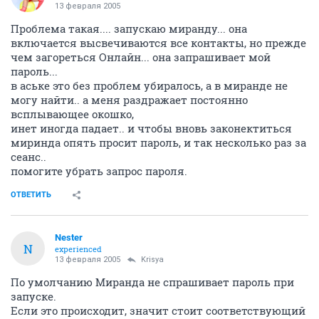
13 февраля 2005
Проблема такая.... запускаю миранду... она
включается высвечиваются все контакты, но прежде
чем загореться Онлайн... она запрашивает мой
пароль...
в аське это без проблем убиралось, а в миранде не
могу найти.. а меня раздражает постоянно
всплывающее окошко,
инет иногда падает.. и чтобы вновь законектиться
миринда опять просит пароль, и так несколько раз за
сеанс..
помогите убрать запрос пароля.
ОТВЕТИТЬ
Nestеr
N
experienced
13 февраля 2005
Krisya
По умолчанию Миранда не спрашивает пароль при
запуске.
Если это происходит, значит стоит соответствующий