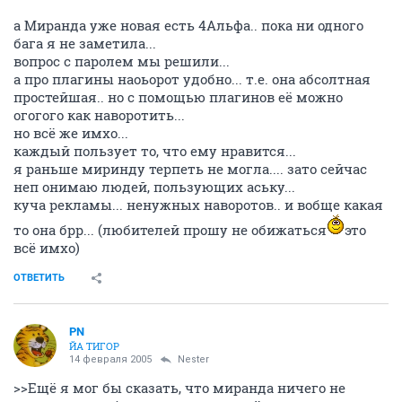
а Миранда уже новая есть 4Альфа.. пока ни одного
бага я не заметила...
вопрос с паролем мы решили...
а про плагины наоьорот удобно... т.е. она абсолтная
простейшая.. но с помощью плагинов её можно
огогого как наворотить...
но всё же имхо...
каждый пользует то, что ему нравится...
я раньше миринду терпеть не могла.... зато сейчас
неп онимаю людей, пользующих аську...
куча рекламы... ненужных наворотов.. и вобще какая
то она брр... (любителей прошу не обижаться
это
всё имхо)
ОТВЕТИТЬ
PN
ЙА ТИГОР
14 февраля 2005
Nestеr
>>Ещё я мог бы сказать, что миранда ничего не