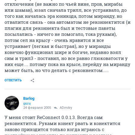
отключения (не важно по чьей вине, пров, мирабы
или шаман), юзал сначала трилл, все устраивало, до
того как началась эра юникода, потом миранду, но
отвалится связь - она автоматом не реконнектится (и
плагин для реконнекта был и тестовые пакеты
посылались - ничего не помогало, тока руками),
потом сел на крысу - очень нравится и все
устраивает (легкая и быстрая), но у миранды
конечно функционал шире и богаче, недавно взял
сим и трил3 - поставил, но все равно глюковатости у
них еще.... потому пока на крысе, перейду на миранду
может быть, но что делать с реконнектом.....
ОТВЕТИТЬ
Barlog
guru
24 февраля 2005
ADmitry
У меня стоит ReConnect 0.0.1.3. Всегда сам
реконектится. Руками конект рвать и конектится
заново приходится только когда играюсь с