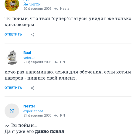
ЙА ТИГОР
20 февраля 2005
Nestеr
Ты пойми, что твои "супер"статусы увидят же только
крысоюзеры...
ОТВЕТИТЬ
Baal
veteran
21 февраля 2005
PN
исчо раз напоминаю. аська для обсчения. если хотим
наворов - пишите свой клиент.
ОТВЕТИТЬ
Nestеr
N
experienced
21 февраля 2005
PN
>> Ты пойми...
Да я уже это
давно понял
!