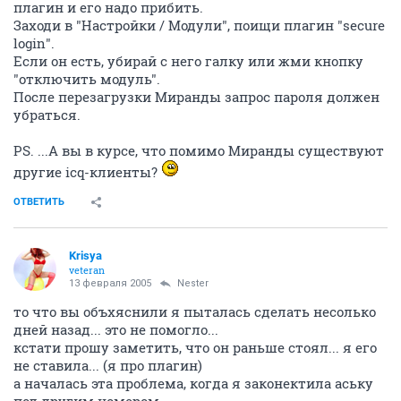
плагин и его надо прибить.
Заходи в "Настройки / Модули", поищи плагин "secure
login".
Если он есть, убирай с него галку или жми кнопку
"отключить модуль".
После перезагрузки Миранды запрос пароля должен
убраться.
PS. ...А вы в курсе, что помимо Миранды существуют
другие icq-клиенты?
ОТВЕТИТЬ
Krisya
veteran
13 февраля 2005
Nestеr
то что вы объхяснили я пыталась сделать несолько
дней назад... это не помогло...
кстати прошу заметить, что он раньше стоял... я его
не ставила... (я про плагин)
а началась эта проблема, когда я законектила аську