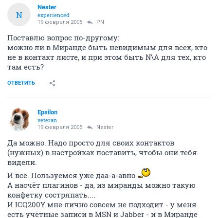
Nestеr
N
experienced
19 февраля 2005
PN
Поставлю вопрос по-другому:
можно ли в Миранде быть невидимым для всех, кто
не в контакт листе, и при этом быть N\A для тех, кто
там есть?
ОТВЕТИТЬ
Epsilon
veteran
19 февраля 2005
Nestеr
Да можно. Надо просто для своих контактов
(нужных) в настройках поставить, чтобы они тебя
видели.
И всё. Пользуемся уже даа-а-авно
А насчёт плагинов - да, из миранды можно такую
конфетку состряпать....
И ICQ200Y мне лично совсем не подходит - у меня
есть учётные записи в MSN и Jabber - и в Миранде