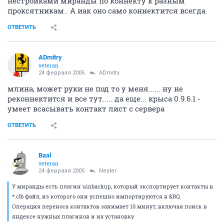
нестройками миранды по коннекту к разным
проксятникам.. А иак оно само коннектится всегда.
ОТВЕТИТЬ
ADmitry
veteran
24 февраля 2005
ADmitry
млина, может руки не под то у меня...... ну не
реконнектится и все тут..... да еще... крыса 0.9.6.1 -
умеет всасывать контакт лист с сервера
ОТВЕТИТЬ
Baal
veteran
24 февраля 2005
Nestеr
У миранды есть плагин uinbackup, который экспортирует контакты в
*.clb файл, из которого они успешно импортируются в &RQ.
Операция переноса контактов занимает 10 минут, включая поиск в
яндексе нужных плагинов и их установку.