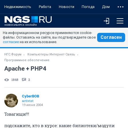
Недвижимость
Работа
Новости
Погода
Дом
На информационном ресурсе применяются cookie-
Согласен
файлы. Оставаясь на сайте, вы подтверждаете свое
согласие
на их использование.
НГС.Форум
Компьютеры Интернет Связь
Программное обеспечение
Apache + PHP4
1868
2
CyberBOB
activist
19 июня 2004
Товагищи!!!
подскажите, кто в курсе: какие билиотеки/модули