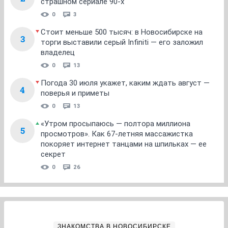
страшном сериале 90-х
0
3
Стоит меньше 500 тысяч: в Новосибирске на
3
торги выставили серый Infiniti — его заложил
владелец
0
13
Погода 30 июля укажет, каким ждать август —
4
поверья и приметы
0
13
«Утром просыпаюсь — полтора миллиона
5
просмотров». Как 67-летняя массажистка
покоряет интернет танцами на шпильках — ее
секрет
0
26
ЗНАКОМСТВА В НОВОСИБИРСКЕ