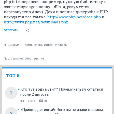
php.ini и перенеся, например, нужную библиотеку в
соответсвующую папку - dlls, и, разумеется,
перезапустив Апач). Доки и полные дистрибы к РНР
находятся все тамже:
http://www.php.net/docs.php
и
http://www.php.net/downloads.php
ОТВЕТИТЬ
НГС.Форум
Компьютеры Интернет Связь
Программное обеспечение
ТОП 5
Кто тут воду мутит? Почему нельзя купаться
1
после 2 августа
17 411
28
«Привет, детишки!» Чего вы не знали о самом
2