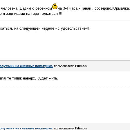
 человека .Ездим с ребенком
на 3-4 часа - Танай , соседово,Юрмалка.
 я задницами на горе толкаться !!!
олкаться, на следующей неделе - с удовольствием!
опутчики на снежные покатушки.
пользователя
Filimon
айте топик наверх, будет жить.
опутчики на снежные покатушки.
пользователя
Filimon