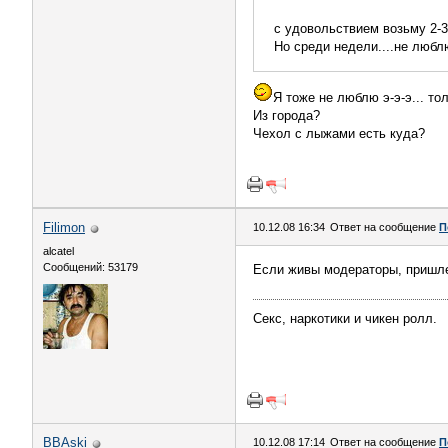
с удовольствием возьму 2-3
Но среди недели....не люблю
Я тоже не люблю э-э-э... т
Из города?
Чехол с лыжами есть куда?
Filimon
10.12.08 16:34
Ответ на сообщение
П
alcatel
Сообщений: 53179
Если живы модераторы, пришлеп
Секс, наркотики и чикен ролл.
BBAski
10.12.08 17:14
Ответ на сообщение
П