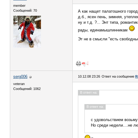
member
Сообщений: 70
А как нащет палатошного город
д.б., ясен пень, зимняя, утепл
ну и т.д. ?... Энт типа, роман
рады, идинамышлинникам
Эт не в смысли "есть свободны
serg006
10.12.08 23:26
Ответ на сообщение
R
veteran
Сообщений: 1062
В ответ на:
В ответ на:
с удовольствием возьму
Но среди недели....не л