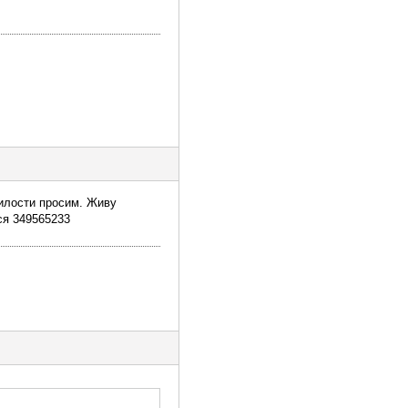
Милости просим. Живу
ася 349565233