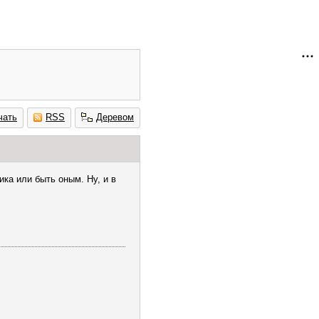
чать
RSS
Деревом
ика или быть оным. Ну, и в