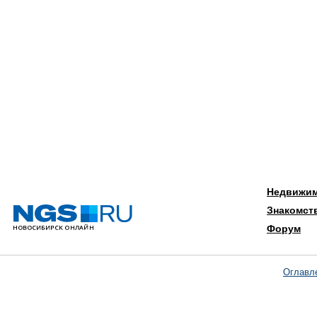
Недвижи
Знакомст
Форум
Оглавл