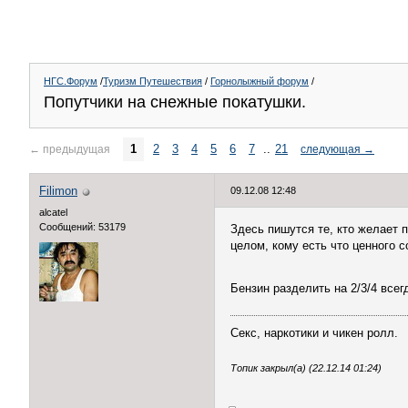
НГС.Форум
/
Туризм Путешествия
/
Горнолыжный форум
/
Попутчики на снежные покатушки.
1
2
3
4
5
6
7
..
21
←
предыдущая
следующая
→
Filimon
09.12.08 12:48
alcatel
Сообщений: 53179
Здесь пишутся те, кто желает п
целом, кому есть что ценного 
Бензин разделить на 2/3/4 всег
Секс, наркотики и чикен ролл.
Топик закрыл(а) (22.12.14 01:24)