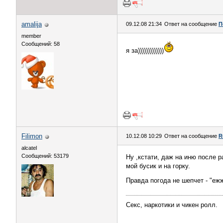
amalija
09.12.08 21:34
Ответ на сообщение
П
member
Сообщений: 58
я за)))))))))))))
Filimon
10.12.08 10:29
Ответ на сообщение
R
alcatel
Сообщений: 53179
Ну ,кстати, даж на иню после 
мой бусик и на горку.
Правда погода не шепчет - "еж
Секс, наркотики и чикен ролл.