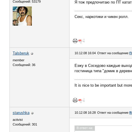
Сообщений: 53179
Я тож предпочитаю по ПТ катат
Секс, наркотики и чикен ролл.
Talsberuk
10.12.08 16:04
Ответ на сообщение
П
member
Сообщений: 36
Езжу в Соседово каждые выходн
гостиница типа "домик в деревн
It is nice to be important but mor
starushka
10.12.08 16:28
Ответ на сообщение
R
activist
Сообщений: 301
В ответ на: