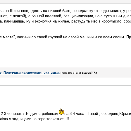
ка на Ширигеше, гденть на нижней базе, неподалеку от подъемника, у ре
енная, с печкой), с банной палаткой, без цивилизации, но с сутошным дн
тика, панимаишь, ну и экономия на жилье, растудыть иво в коромысло, со
е места", кажный со своей группой на своей машини и со всем своим. П
e: Попутчики на снежные покатушки.
пользователя
starushka
 2-3 человека .Ездим с ребенком
на 3-4 часа - Танай , соседово,Юрма
юблю я задницами на горе толкаться !!!