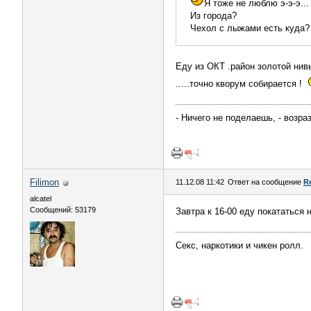
Я тоже не люблю э-э-э..
Из города?
Чехол с лыжами есть куда?
Еду из ОКТ .район золотой нив
.....точно кворум собирается !
- Ничего не поделаешь, - возраз
Filimon
11.12.08 11:42
Ответ на сообщение
R
alcatel
Сообщений: 53179
Завтра к 16-00 еду покататься 
Секс, наркотики и чикен ролл.