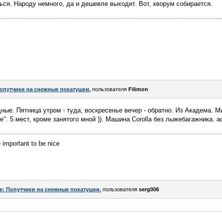
ься. Народу немного, да и дешевле выходит. Вот, кворум собирается.
опутчики на снежные покатушки.
пользователя
Filimon
ые. Пятница утром - туда, воскресенье вечер - обратно. Из Академа. 
е". 5 мест, кроме занятого мной )). Машина Corolla без лыжебагажника. 
e important to be nice
e: Попутчики на снежные покатушки.
пользователя
serg006