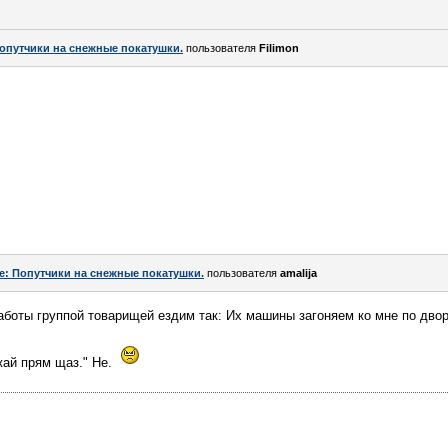
опутчики на снежные покатушки.
пользователя
Filimon
e: Попутчики на снежные покатушки.
пользователя
amalija
работы группой товарищей ездим так: Их машины загоняем ко мне по двор
жай прям щаз." Не.