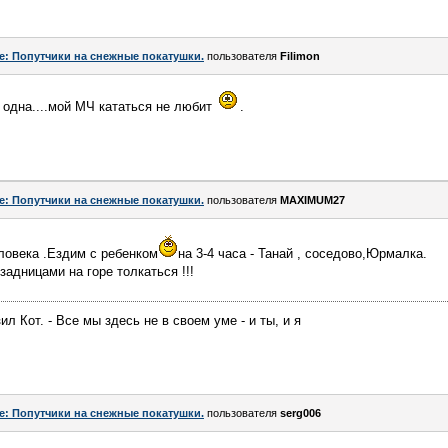
e: Попутчики на снежные покатушки.
пользователя
Filimon
я одна....мой МЧ кататься не любит
.
e: Попутчики на снежные покатушки.
пользователя
MAXIMUM27
ловека .Ездим с ребенком
на 3-4 часа - Танай , соседово,Юрмалка.
задницами на горе толкаться !!!
ил Кот. - Все мы здесь не в своем уме - и ты, и я
e: Попутчики на снежные покатушки.
пользователя
serg006