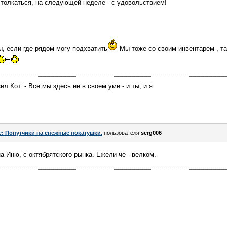
. толкаться, на следующей неделе - с удовольствием!
ы, если где рядом могу подхватить
Мы тоже со своим инвентарем , та
ил Кот. - Все мы здесь не в своем уме - и ты, и я
e: Попутчики на снежные покатушки.
пользователя
serg006
на Иню, с октябрятского рынка. Ежели че - велком.