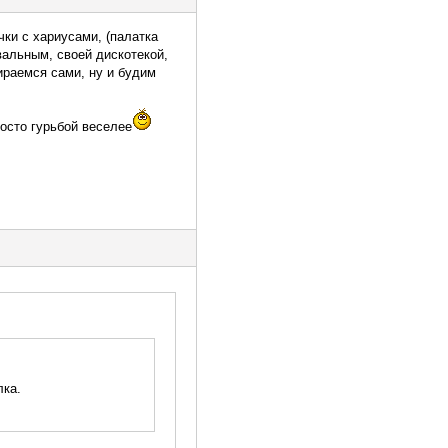
чки с хариусами, (палатка
евальным, своей дискотекой,
бираемся сами, ну и будим
росто гурьбой веселее
лка.