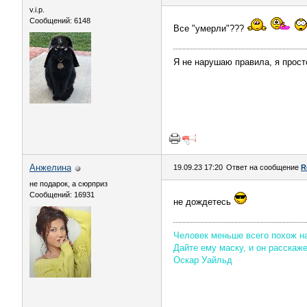
v.i.p.
Сообщений: 6148
Все "умерли"???
Я не нарушаю правила, я прост
Aнжелина
19.09.23 17:20
Ответ на сообщение
R
не подарок, а сюрприз
Сообщений: 16931
не дождетесь
Человек меньше всего похож на 
Дайте ему маску, и он расскаж
Оскар Уайльд