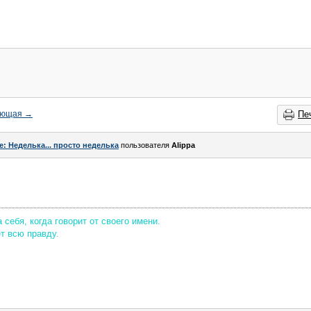
ующая
→
Пе
e: Неделька... просто неделька
пользователя
Alippa
себя, когда говорит от своего имени.
ет всю правду.