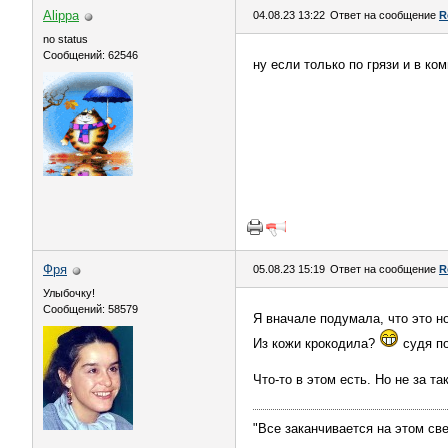
Alippa
04.08.23 13:22
Ответ на сообщение
R
no status
Сообщений: 62546
ну если только по грязи и в ко
Фря
05.08.23 15:19
Ответ на сообщение
R
Улыбочку!
Сообщений: 58579
Я вначале подумала, что это н
Из кожи крокодила?
судя по
Что-то в этом есть. Но не за та
"Все заканчивается на этом све