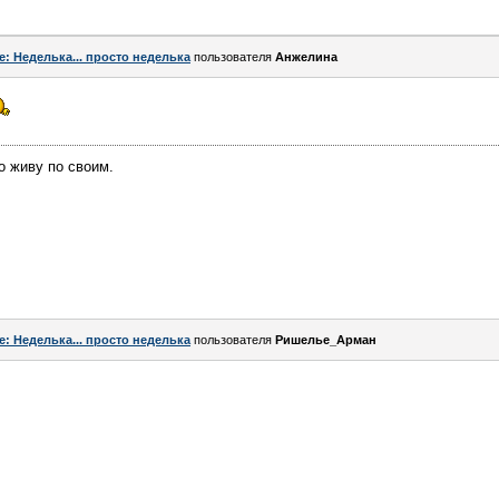
e: Неделька... просто неделька
пользователя
Aнжелина
о живу по своим.
e: Неделька... просто неделька
пользователя
Ришелье_Арман