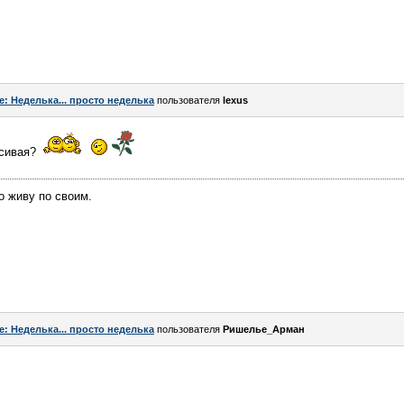
e: Неделька... просто неделька
пользователя
lexus
асивая?
о живу по своим.
e: Неделька... просто неделька
пользователя
Ришелье_Арман