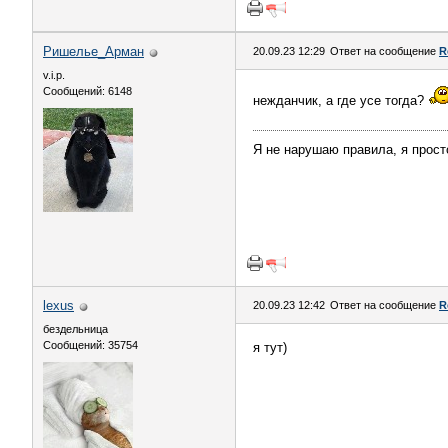
Ришелье_Арман
20.09.23 12:29
Ответ на сообщение
R
v.i.p.
Сообщений: 6148
нежданчик, а где усе тогда?
Я не нарушаю правила, я прост
lexus
20.09.23 12:42
Ответ на сообщение
R
бездельница
Сообщений: 35754
я тут)