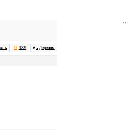
чать
RSS
Деревом