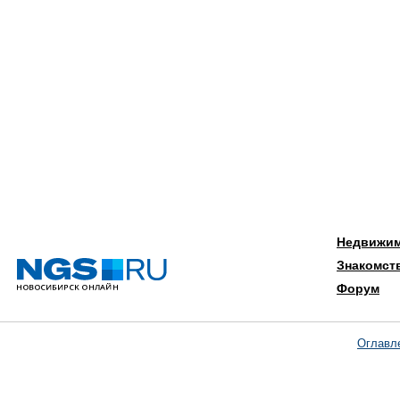
Недвижи
Знакомст
Форум
Оглавл