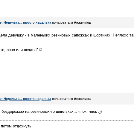
e: Неделька... просто неделька
пользователя
Aнжелина
дела девушку - в маленьких резиновых сапожках и шортиках. Неплохо та
те, рано или поздно" ©
e: Неделька... просто неделька
пользователя
Aнжелина
и бездорожью на резиновых-то шпильках... чпок, чпок :))
 потом отдохнуть!