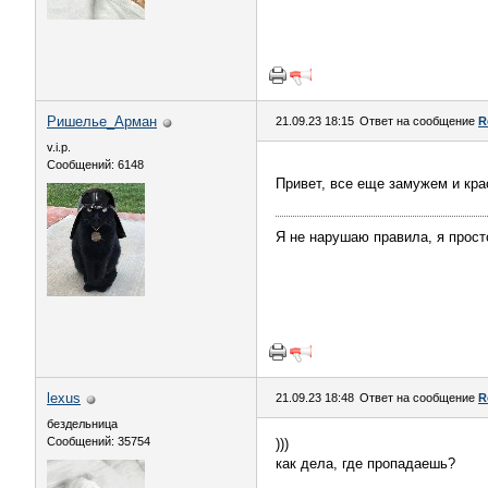
Ришелье_Арман
21.09.23 18:15
Ответ на сообщение
R
v.i.p.
Сообщений: 6148
Привет, все еще замужем и кр
Я не нарушаю правила, я прост
lexus
21.09.23 18:48
Ответ на сообщение
R
бездельница
Сообщений: 35754
)))
как дела, где пропадаешь?