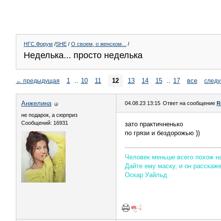
НГС.Форум
/
SHE
/
О своем, о женском...
/
Неделька... просто неделька
1
..
10
11
12
13
14
15
..
17
все
←
предыдущая
след
Aнжелина
04.08.23 13:15
Ответ на сообщение
R
не подарок, а сюрприз
Сообщений: 16931
зато практичненько
по грязи и бездорожью ))
Человек меньше всего похож на 
Дайте ему маску, и он расскаж
Оскар Уайльд