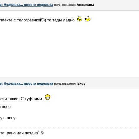
e: Неделька... просто неделька
пользователя
Aнжелина
мплекте с телогреечкой))) то тады ладно
e: Неделька... просто неделька
пользователя
lexus
оски такие. С туфлями.
 цене.
кую цену
те, рано или поздно" ©