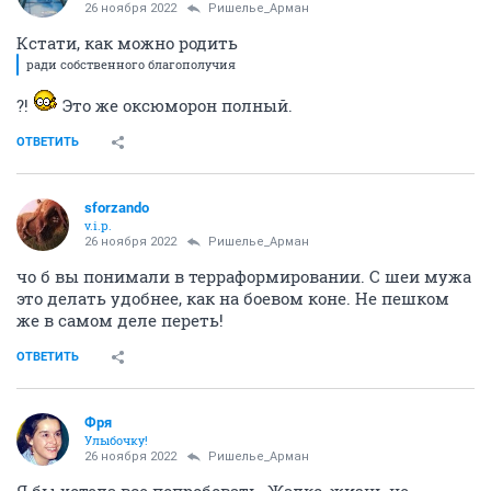
26 ноября 2022
Ришелье_Арман
Кстати, как можно родить
ради собственного благополучия
?!
Это же оксюморон полный.
ОТВЕТИТЬ
sforzando
v.i.p.
26 ноября 2022
Ришелье_Арман
чо б вы понимали в терраформировании. С шеи мужа
это делать удобнее, как на боевом коне. Не пешком
же в самом деле переть!
ОТВЕТИТЬ
Фря
Улыбочку!
26 ноября 2022
Ришелье_Арман