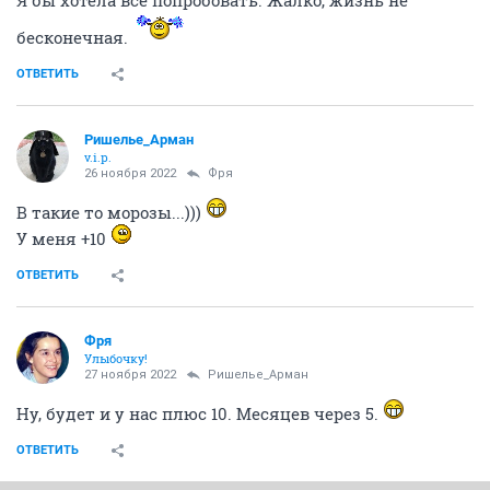
Я бы хотела все попробовать. Жалко, жизнь не
бесконечная.
ОТВЕТИТЬ
Ришелье_Арман
v.i.p.
26 ноября 2022
Фря
В такие то морозы...)))
У меня +10
ОТВЕТИТЬ
Фря
Улыбочку!
27 ноября 2022
Ришелье_Арман
Ну, будет и у нас плюс 10. Месяцев через 5.
ОТВЕТИТЬ