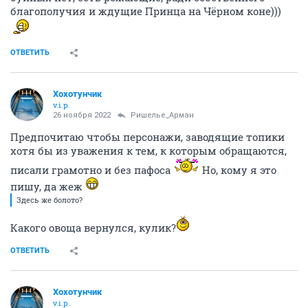
благополучия и ждущие Принца на Чёрном коне)))
ОТВЕТИТЬ
Хохотунчик
v.i.p.
26 ноября 2022
Ришелье_Арман
Предпочитаю чтобы персонажи, заводящие топики
хотя бы из уважения к тем, к которым обращаются,
писали грамотно и без пафоса
Но, кому я это
пишу, да жеж
Здесь же болото?
Какого овоща вернулся, кулик?
ОТВЕТИТЬ
Хохотунчик
v.i.p.