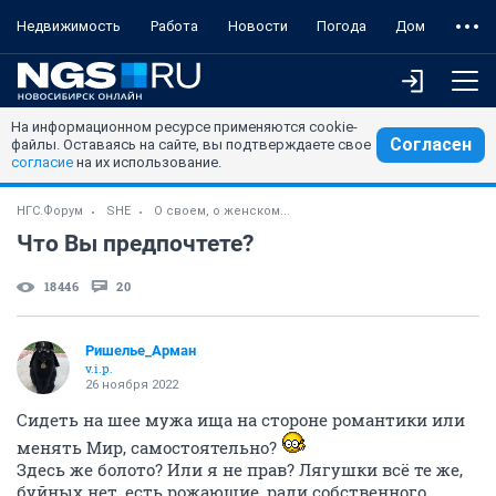
Недвижимость
Работа
Новости
Погода
Дом
На информационном ресурсе применяются cookie-
Согласен
файлы. Оставаясь на сайте, вы подтверждаете свое
согласие
на их использование.
НГС.Форум
SHE
О своем, о женском...
Что Вы предпочтете?
18446
20
Ришелье_Арман
v.i.p.
26 ноября 2022
Сидеть на шее мужа ища на стороне романтики или
менять Мир, самостоятельно?
Здесь же болото? Или я не прав? Лягушки всё те же,
буйных нет, есть рожающие, ради собственного