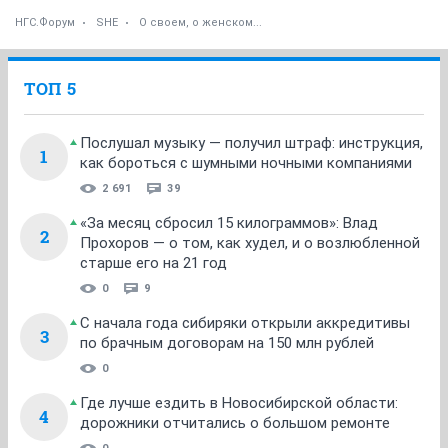
НГС.Форум
SHE
О своем, о женском...
ТОП 5
Послушал музыку — получил штраф: инструкция,
1
как бороться с шумными ночными компаниями
2 691
39
«За месяц сбросил 15 килограммов»: Влад
2
Прохоров — о том, как худел, и о возлюбленной
старше его на 21 год
0
9
С начала года сибиряки открыли аккредитивы
3
по брачным договорам на 150 млн рублей
0
Где лучше ездить в Новосибирской области:
4
дорожники отчитались о большом ремонте