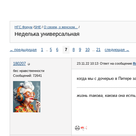
НГС.Форум
/
SHE
/
О своем, о женском...
/
Неделька универсальная
1
..
5
6
7
8
9
10
..
21
←
предыдущая
следующая
→
180207
23.11.22 10:13
Ответ на сообщение
R
бес нравственности
Сообщений: 72641
когда мы с дочерью в Питере з
жизнь такова, какова она есть