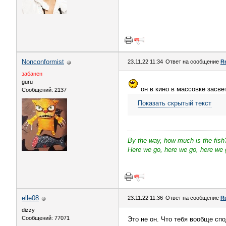
Nonconformist
23.11.22 11:34
Ответ на сообщение
R
забанен
guru
он в кино в массовке засве
Сообщений: 2137
Показать скрытый текст
By the way, how much is the fish
Here we go, here we go, here we g
elle08
23.11.22 11:36
Ответ на сообщение
R
dizzy
Сообщений: 77071
Это не он. Что тебя вообще сп