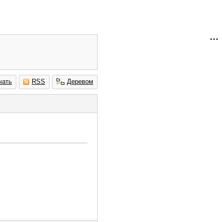
чать
RSS
Деревом