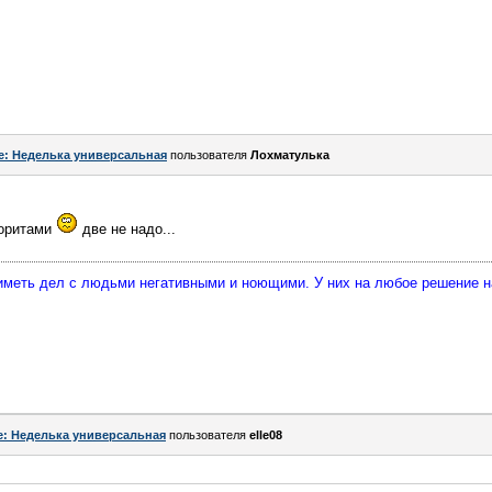
e: Неделька универсальная
пользователя
Лохматулька
еоритами
две не надо...
 иметь дел с людьми негативными и ноющими. У них на любое решение 
e: Неделька универсальная
пользователя
elle08