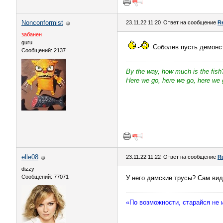
Nonconformist
23.11.22 11:20
Ответ на сообщение
R
забанен
guru
Соболев пусть демонс
Сообщений: 2137
By the way, how much is the fish
Here we go, here we go, here we g
elle08
23.11.22 11:22
Ответ на сообщение
R
dizzy
Сообщений: 77071
У него дамские трусы? Сам ви
«По возможности, старайся не