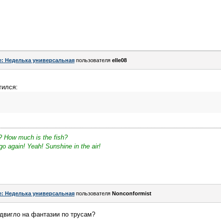
e: Неделька универсальная
пользователя
elle08
тился:
? How much is the fish?
o again! Yeah! Sunshine in the air!
e: Неделька универсальная
пользователя
Nonconformist
одвигло на фантазии по трусам?