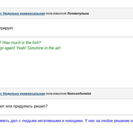
e: Неделька универсальная
пользователя
Лохматулька
трирует
? How much is the fish?
o again! Yeah! Sunshine in the air!
e: Неделька универсальная
пользователя
Nonconformist
дел или придумать решил?
 иметь дел с людьми негативными и ноющими. У них на любое решение 