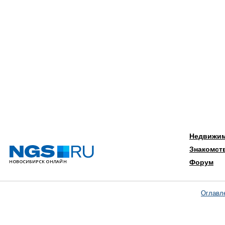
Недвижи
Знакомст
Форум
Оглавл