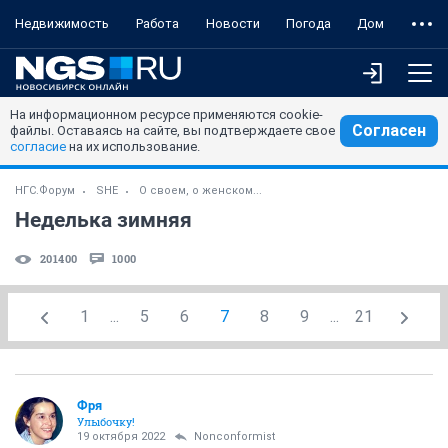
Недвижимость
Работа
Новости
Погода
Дом
На информационном ресурсе применяются cookie-
Согласен
файлы. Оставаясь на сайте, вы подтверждаете свое
согласие
на их использование.
НГС.Форум
SHE
О своем, о женском...
Неделька зимняя
201400
1000
1
...
5
6
7
8
9
...
21
Фря
Улыбочку!
19 октября 2022
Nonconformist