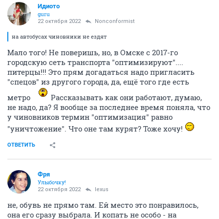
Идиото
guru
22 октября 2022
Nonconformist
на автобусах чиновники не ездят
Мало того! Не поверишь, но, в Омске с 2017-го
городскую сеть транспорта "оптимизируют"....
питерцы!!! Это прям догадаться надо пригласить
"спецов" из другого города, да, ещё того где есть
метро
Рассказывать как они работают, думаю,
не надо, да? Я вообще за последнее время поняла, что
у чиновников термин "оптимизация" равно
"уничтожение". Что оне там курят? Тоже хочу!
ОТВЕТИТЬ
Фря
Улыбочку!
22 октября 2022
lexus
не, обувь не прямо там. Ей место это понравилось,
она его сразу выбрала. И копать не особо - на