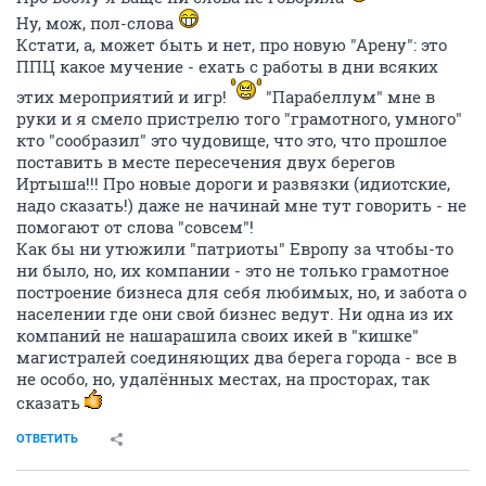
Ну, мож, пол-слова
Кстати, а, может быть и нет, про новую "Арену": это
ППЦ какое мучение - ехать с работы в дни всяких
этих мероприятий и игр!
"Парабеллум" мне в
руки и я смело пристрелю того "грамотного, умного"
кто "сообразил" это чудовище, что это, что прошлое
поставить в месте пересечения двух берегов
Иртыша!!! Про новые дороги и развязки (идиотские,
надо сказать!) даже не начинай мне тут говорить - не
помогают от слова "совсем"!
Как бы ни утюжили "патриоты" Европу за чтобы-то
ни было, но, их компании - это не только грамотное
построение бизнеса для себя любимых, но, и забота о
населении где они свой бизнес ведут. Ни одна из их
компаний не нашарашила своих икей в "кишке"
магистралей соединяющих два берега города - все в
не особо, но, удалённых местах, на просторах, так
сказать
ОТВЕТИТЬ