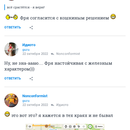
всё срастётся - я верю!
Фря согласится с кошкиным решением
ОТВЕТИТЬ
Идиото
guru
22 октября 2022
Nonconformist
Ну, не зна-аааю.... Фря настойчивая с железным
характером)))
ОТВЕТИТЬ
Nonconformist
guru
22 октября 2022
Идиото
это вот это? я кажется в тех краях и не бывал