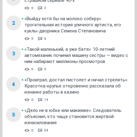
страшном сериале 90-х
0
3
«Выйду хотя бы на молоко соберу»:
2
трогательная история уличного артиста, его
куклы-дворника Семена Степановича
0
6
«Такой маленький, а уже батя»: 10-летний
3
автомеханик починил машину сестры — видео с
ним набирают миллионы просмотров
0
9
«Проиграл, достал пистолет и начал стрелять».
4
Красотка-крупье откровенно рассказала об
изнанке работы в казино
0
19
«Дело не в юбке или макияже». Следователь
5
объяснил, кто чаще становится жертвой
изнасилования
0
58