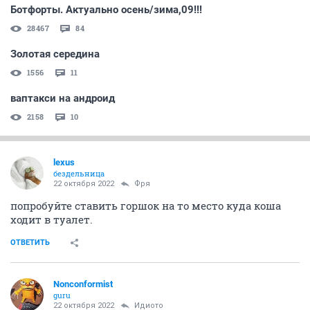
Ботфорты. Актуально осень/зима,09!!!
28467
84
Золотая середина
1556
11
ваптакси на андроид
2158
10
lexus
бездельница
22 октября 2022
Фря
попробуйте ставить горшок на то место куда коша
ходит в туалет.
ОТВЕТИТЬ
Nonconformist
guru
22 октября 2022
Идиото