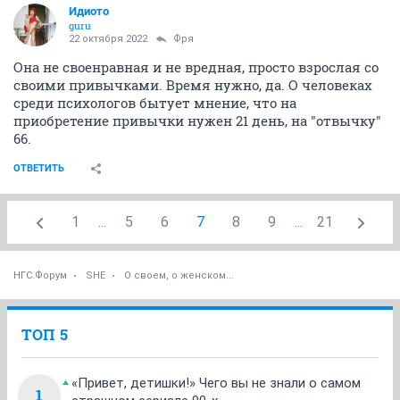
Идиото
guru
22 октября 2022
Фря
Она не своенравная и не вредная, просто взрослая со
своими привычками. Время нужно, да. О человеках
среди психологов бытует мнение, что на
приобретение привычки нужен 21 день, на "отвычку"
66.
ОТВЕТИТЬ
1
...
5
6
7
8
9
...
21
НГС.Форум
SHE
О своем, о женском...
ТОП 5
«Привет, детишки!» Чего вы не знали о самом
1