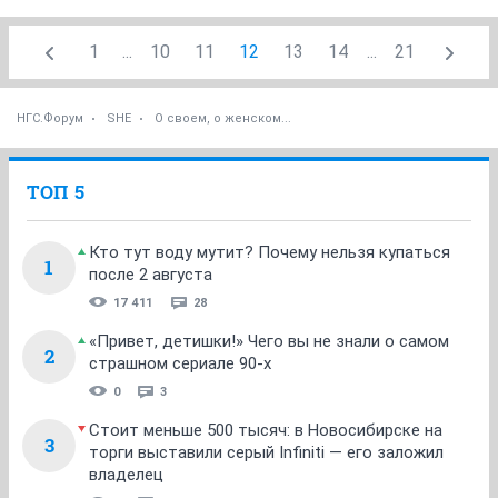
1
...
10
11
12
13
14
...
21
НГС.Форум
SHE
О своем, о женском...
ТОП 5
Кто тут воду мутит? Почему нельзя купаться
1
после 2 августа
17 411
28
«Привет, детишки!» Чего вы не знали о самом
2
страшном сериале 90-х
0
3
Стоит меньше 500 тысяч: в Новосибирске на
3
торги выставили серый Infiniti — его заложил
владелец