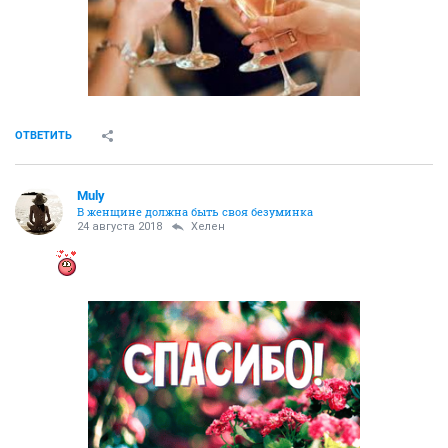
ОТВЕТИТЬ
Muly
В женщине должна быть своя безyминка
24 августа 2018
Хелен
.........