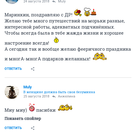
24 августа 2018
Muly
Маринкин, поздравляю с ДР!
Желаю тебе много путешествий на морьки разные,
интересной работы, адекватных подчинённых.
Чтобы всегда была в тебе жажда жизни и хорошее
настроение всегда!
А сегодня так и вообще желаю фееричного праздника
и многА-многА подарков желанных!
ОТВЕТИТЬ
Muly
В женщине должна быть своя безyминка
25 августа 2018
Aнжелина
Миу миу)
пасибки
Показать спойлер
ОТВЕТИТЬ