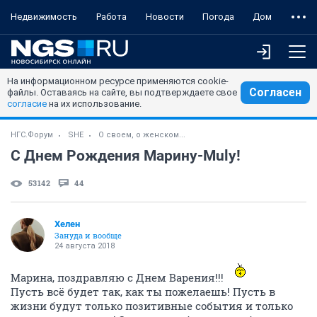
Недвижимость
Работа
Новости
Погода
Дом
На информационном ресурсе применяются cookie-
Согласен
файлы. Оставаясь на сайте, вы подтверждаете свое
согласие
на их использование.
НГС.Форум
SHE
О своем, о женском...
С Днем Рождения Марину-Muly!
53142
44
Хелен
Зануда и вообще
24 августа 2018
Марина, поздравляю с Днем Варения!!!
Пусть всё будет так, как ты пожелаешь! Пусть в
жизни будут только позитивные события и только