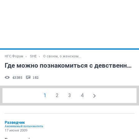
НГС.Форум
SHE
О своем, о женском...
Где можно познакомиться с девственницей
43385
182
1
2
3
4
Разведчик
Анонимный пользователь
17 июня 2009