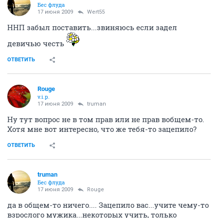
Бес флуда
17 июня 2009
Wert55
ННП забыл поставить...звиняюсь если задел
девичью честь
ОТВЕТИТЬ
Rouge
v.i.p.
17 июня 2009
truman
Ну тут вопрос не в том прав или не прав вобщем-то.
Хотя мне вот интересно, что же тебя-то зацепило?
ОТВЕТИТЬ
truman
Бес флуда
17 июня 2009
Rouge
да в общем-то ничего.... Зацепило вас...учите чему-то
взрослого мужика...некоторых учить, только