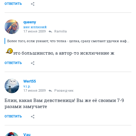
ОТВЕТИТЬ
queeny
вне иллюзий
17 июня 2009
Ramilla
Более того, если узнают, что телка - целка, сразу смотают удочки наф...
это большинство, а автор-то исключение ж
ОТВЕТИТЬ
Wert55
v.i.p.
17 июня 2009
Разведчик
Блин, какая Вам девственица! Вы же её своими 7-9
разами замучаете
ОТВЕТИТЬ
Vau