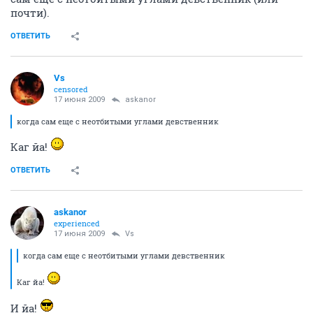
почти).
ОТВЕТИТЬ
Vs
censored
17 июня 2009
askanor
когда сам еще с неотбитыми углами девственник
Каг йа!
ОТВЕТИТЬ
askanor
experienced
17 июня 2009
Vs
когда сам еще с неотбитыми углами девственник
Каг йа!
И йа!