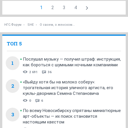
1
2
3
4
НГС.Форум
SHE
О своем, о женском...
ТОП 5
Послушал музыку — получил штраф: инструкция,
1
как бороться с шумными ночными компаниями
2 691
36
«Выйду хотя бы на молоко соберу»:
2
трогательная история уличного артиста, его
куклы-дворника Семена Степановича
0
6
По всему Новосибирску спрятаны миниатюрные
3
арт-объекты — их поиск становится
настоящим квестом