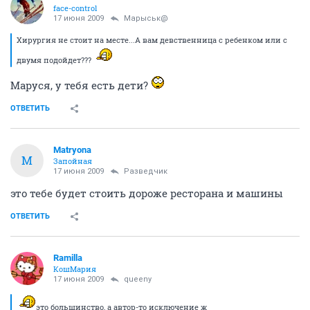
face-control
17 июня 2009
Марыськ@
Хирургия не стоит на месте...А вам девственница с ребенком или с
двумя подойдет???
Маруся, у тебя есть дети?
ОТВЕТИТЬ
Matryona
M
Запойная
17 июня 2009
Разведчик
это тебе будет стоить дороже ресторана и машины
ОТВЕТИТЬ
Ramilla
КошМария
17 июня 2009
queeny
это большинство, а автор-то исключение ж