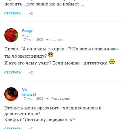
портить....все равно же не поймет....
ОТВЕТИТЬ
Rouge
v.i.p.
17 июня 2009
truman
Писал : "А он в чем-то прав..."? Ну вот и спрашиваю -
ты чо имел ввиду?
И кто его чему учит? Если можно - цитаточку.
ОТВЕТИТЬ
Vs
censored
17 июня 2009
Разведчик
Ктонить меня вразумит - чо прикольного в
девственницах?
Кайф от "Ленточку перерезать"?
ОТВЕТИТЬ