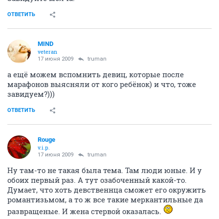
ОТВЕТИТЬ
MIND
veteran
17 июня 2009
truman
а ещё можем вспомнить девиц, которые после
марафонов выясняли от кого ребёнок) и что, тоже
завидуем?)))
ОТВЕТИТЬ
Rouge
v.i.p.
17 июня 2009
truman
Ну там-то не такая была тема. Там люди юные. И у
обоих первый раз. А тут озабоченный какой-то.
Думает, что хоть девственнца сможет его окружить
романтизьмом, а то ж все такие меркантильные да
развращеные. И жена стервой оказалась.