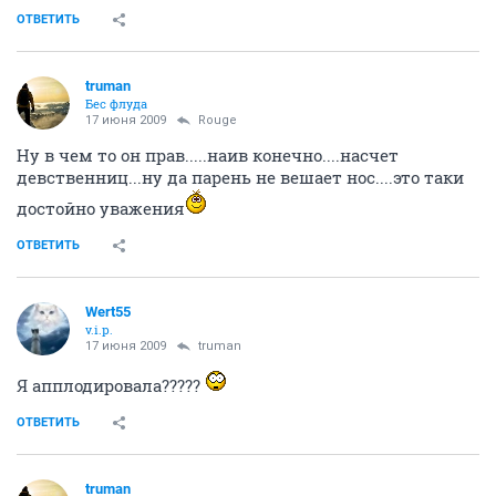
ОТВЕТИТЬ
truman
Бес флуда
17 июня 2009
Rouge
Ну в чем то он прав.....наив конечно....насчет
девственниц...ну да парень не вешает нос....это таки
достойно уважения
ОТВЕТИТЬ
Wert55
v.i.p.
17 июня 2009
truman
Я апплодировала?????
ОТВЕТИТЬ
truman