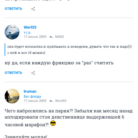
ОТВЕТИТЬ
Wert55
v.i.p.
17 июня 2009
MIND
она будет неопытна и прибывать в неведени, думать что так и надо)))
с ней и все 18 можно)
ну да, если каждую фрикцию за "раз" считать
ОТВЕТИТЬ
truman
Бес флуда
17 июня 2009
Wert55
Чего набросились на парня?! Забыли как месяц назад
аплодировали стоя девственнице выдержевшей 6
часовой марафон?!
Завидуйте молча!