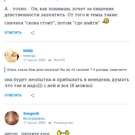
А... точно... Он, как понимаю, хочет за лишение
девственности заплатить. От того и темы такие:
сначала "скока стоит", потом "где найти"
ОТВЕТИТЬ
MIND
veteran
17 июня 2009
Wert55
Блин, какая Вам девственица! Вы же её своими 7-9 разами замучаете
она будет неопытна и прибывать в неведени, думать
что так и надо))) с ней и все 18 можно)
ОТВЕТИТЬ
Snegovik
Веснушкина
17 июня 2009
Разведчик
автор...пишите еще....