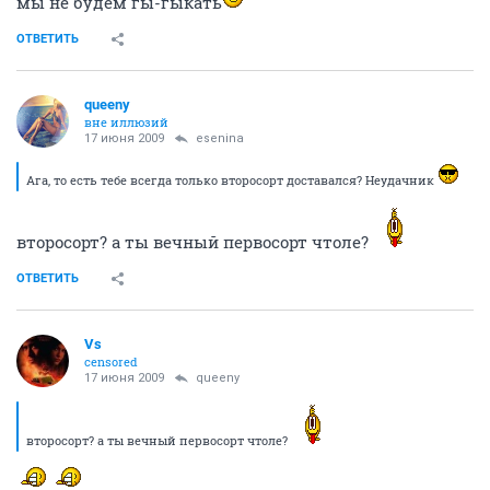
мы не будем гы-гыкать
ОТВЕТИТЬ
queeny
вне иллюзий
17 июня 2009
esenina
Ага, то есть тебе всегда только второсорт доставался? Неудачник
второсорт? а ты вечный первосорт чтоле?
ОТВЕТИТЬ
Vs
censored
17 июня 2009
queeny
второсорт? а ты вечный первосорт чтоле?