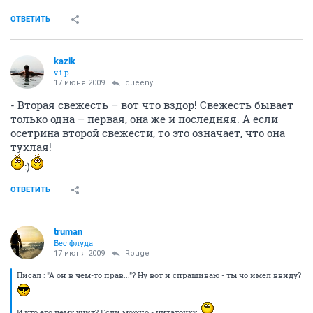
ОТВЕТИТЬ
kazik
v.i.p.
17 июня 2009
queeny
- Вторая свежесть – вот что вздор! Свежесть бывает
только одна – первая, она же и последняя. А если
осетрина второй свежести, то это означает, что она
тухлая!
:)
ОТВЕТИТЬ
truman
Бес флуда
17 июня 2009
Rouge
Писал : "А он в чем-то прав..."? Ну вот и спрашиваю - ты чо имел ввиду?
И кто его чему учит? Если можно - цитаточку.