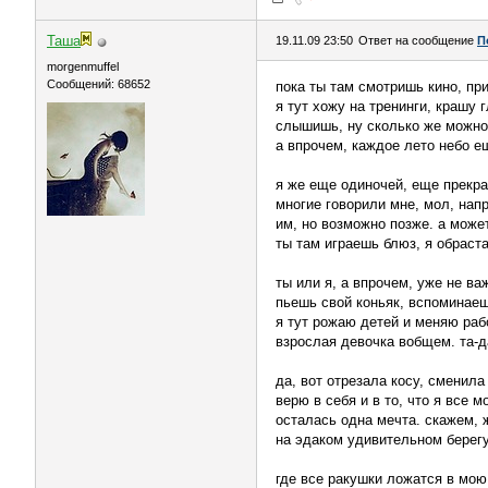
Таша
19.11.09 23:50
Ответ на сообщение
П
morgenmuffel
Сообщений: 68652
пока ты там смотришь кино, пр
я тут хожу на тренинги, крашу 
слышишь, ну сколько же можно 
а впрочем, каждое лето небо е
я же еще одиночей, еще прекра
многие говорили мне, мол, напр
им, но возможно позже. а може
ты там играешь блюз, я обраст
ты или я, а впрочем, уже не ва
пьешь свой коньяк, вспоминае
я тут рожаю детей и меняю раб
взрослая девочка вобщем. та-д
да, вот отрезала косу, сменила
верю в себя и в то, что я все мо
осталась одна мечта. скажем, 
на эдаком удивительном берег
где все ракушки ложатся в мою