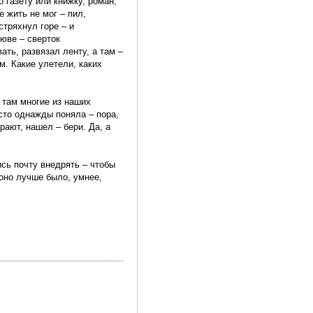
 газету или книжку, роман,
е жить не мог – пил,
стряхнул горе – и
люве – сверток
ать, развязал ленту, а там –
м. Какие улетели, каких
– там многие из наших
осто однажды поняла – пора,
рают, нашел – бери. Да, а
ись почту внедрять – чтобы
 оно лучше было, умнее,