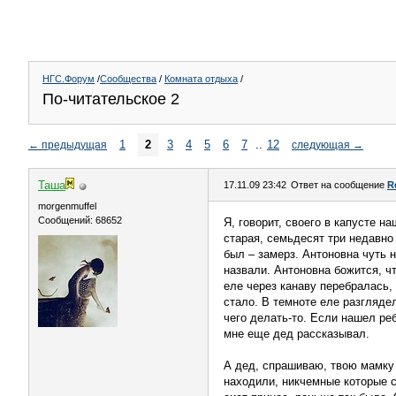
НГС.Форум
/
Сообщества
/
Комната отдыха
/
По-читательское 2
1
2
3
4
5
6
7
..
12
←
предыдущая
следующая
→
Таша
17.11.09 23:42
Ответ на сообщение
R
morgenmuffel
Сообщений: 68652
Я, говорит, своего в капусте н
старая, семьдесят три недавно
был – замерз. Антоновна чуть н
назвали. Антоновна божится, ч
еле через канаву перебралась,
стало. В темноте еле разглядел
чего делать-то. Если нашел реб
мне еще дед рассказывал.
А дед, спрашиваю, твою мамку т
находили, никчемные которые с