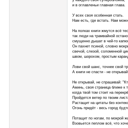
и в оглавленьи главная глава.
У всех своя особенная стать.
Нам есть, где встать. Нам можн
На полках книги жмутся всё тес
так люди на трамвайной остано
смущенно дышат в чей-то капю
Он пахнет псиной, словно мокры
свечой, слезой, соломенной ци
швом, шорохом, простым кара
Лови свой шанс, точнее свой т
А книги не спасти - не открывай
Не открывай, не спрашивай: "Кт
Аминь, своя страница ближе к т
когда твой том стоит на перекр
Пройдется ветер по твоим лист
Растащит на цитаты без контек
Огонь придёт - весь город буд
Потащит по ногам, по мокрой ж
Взовьется пеплом всё, что хоче