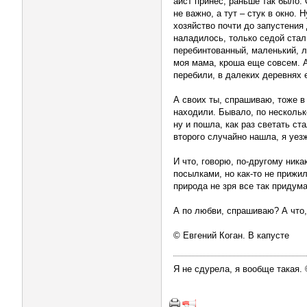
аист принес, раньше так было. 
не важно, а тут – стук в окно. 
хозяйство почти до запустения 
наладилось, только седой стал
перебинтованный, маленький, ле
моя мама, кроша еще совсем. А
перебили, в далеких деревнях е
А своих ты, спрашиваю, тоже в 
находили. Бывало, по нескольк
ну и пошла, как раз светать ст
второго случайно нашла, я уез
И что, говорю, по-другому ника
посылками, но как-то не прижи
природа не зря все так придум
А по любви, спрашиваю? А что,
© Евгений Коган. В капусте
Я не сдурела, я вообще такая.