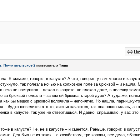
Пе
e: По-читательское 2
пользователя
Таша
ашла. В смысле, говорю, в капусте? А что, говорит, у нам многие в капус
 стукнуло, так полезла ночью на колхозное поле за брюквой – и нашла.
а него не наступила – лежал в капусте, не плакал даже, в пеленку зам
то за брюквой полезла – зачем ей брюква, старой дуре? А туда же, поле
 а как бы мешок с брюквой волочила – непонятно. Но нашла, парнишку-то
а – будто шевелится что-то, листья качаются, так она наклонилась, а та
енка в капусте, так уже не отвертишься. И давно, спрашиваю, у вас это 
оже в капусте? Не, не в капусте – и смеется. Раньше, говорит, в капу
амые. Дед был не из таких – с хозяйством, три коровы, все дела, яблон