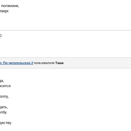
и полжизни,
тверг.
 ©
e: По-читательское 2
пользователя
Таша
ца,
осится
олпу,
цать,
олбу.
деству.