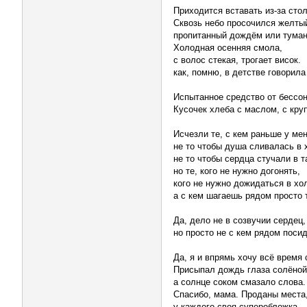
Приходится вставать из-за стол
Сквозь небо просочился желтый
пропитанный дождём или тума
Холодная осенняя смола,
с волос стекая, трогает висок.
как, помню, в детстве говорила
Испытанное средство от бессон
Кусочек хлеба с маслом, с кру
Исчезли те, с кем раньше у ме
не то чтобы душа сливалась в 
не то чтобы сердца стучали в т
но те, кого не нужно догонять,
кого не нужно дожидаться в хо
а с кем шагаешь рядом просто 
Да, дело не в созвучии сердец,
но просто не с кем рядом посид
Да, я и впрямь хочу всё время 
Присыпал дождь глаза солёной
а солнце соком смазало слова.
Спасибо, мама. Проданы места
у каждого своя суперобложка,