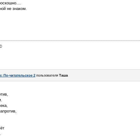
оскошно....
ной не знаком.
 ©
e: По-читательское 2
пользователя
Таша
тив,
м.
ека,
напротив,
чёт
.