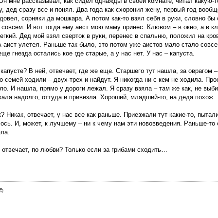
Он мне рассказывал, как сидел однажды в своей комнате, читал какую-то
Ну, дед сразу все и понял. Два года как схоронил жену, первый год вообщ
довел, сорняки да мошкара. А потом как-то взял себя в руки, словно бы 
 совсем. И вот тогда ему аист мою маму принес. Клювом – в окно, а в к
гкий. Дед мой взял сверток в руки, перенес в спальню, положил на кров
 аист улетел. Раньше так было, это потом уже аистов мало стало совсе
ще гнезда остались кое где старые, а у нас нет. У нас – капуста.
капусте? В ней, отвечает, где же еще. Старшего тут нашла, за оврагом 
о семей ходили – двух-трех и найдут. Я никогда ни с кем не ходила. Пр
ало. И нашла, прямо у дороги лежал. Я сразу взяла – там же как, не выби
жала надолго, оттуда и привезла. Хороший, младший-то, на деда похож.
к? Никак, отвечает, у нас все как раньше. Приезжали тут какие-то, пытал
лось. И, может, к лучшему – ни к чему нам эти нововведения. Раньше-то
ала.
 отвечает, по любви? Только если за грибами сходить…
 ©