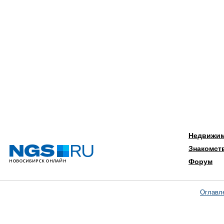
Недвижи
Знакомст
Форум
Оглавл