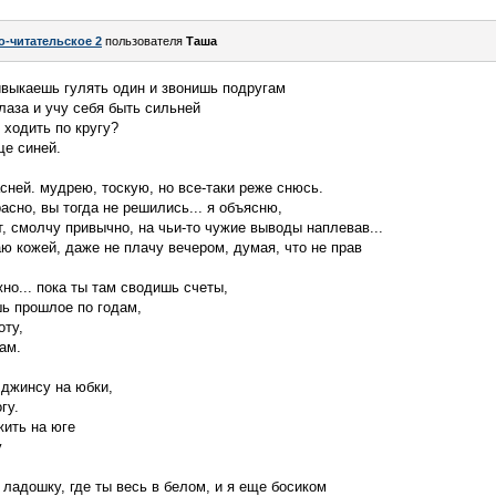
о-читательское 2
пользователя
Таша
ивыкаешь гулять один и звонишь подругам
глаза и учу себя быть сильней
ходить по кругу?
ще синей.
сней. мудрею, тоскую, но все-таки реже снюсь.
асно, вы тогда не решились... я объясню,
т, смолчу привычно, на чьи-то чужие выводы наплевав...
аю кожей, даже не плачу вечером, думая, что не прав
жно... пока ты там сводишь счеты,
шь прошлое по годам,
оту,
ам.
 джинсу на юбки,
гу.
жить на юге
у
 ладошку, где ты весь в белом, и я еще босиком