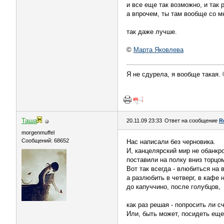
и все еще так возможно, и так р
а впрочем, ты там вообще со м
так даже лучше.
©
Марта Яковлева
Я не сдурела, я вообще такая.
Таша
20.11.09 23:33
Ответ на сообщение
R
morgenmuffel
Сообщений: 68652
Нас написали без черновика.
И, канцелярский мир не обанкро
поставили на полку вниз торцо
Вот так всегда - влюбиться на в
а разлюбить в четверг, в кафе 
до капуччино, после голубцов,
как раз решая - попросить ли с
Или, быть может, посидеть еще