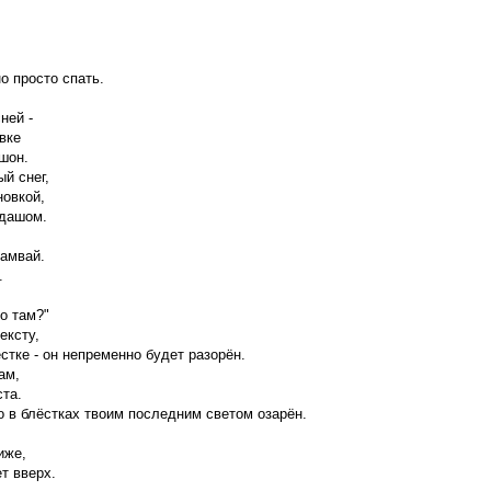
о просто спать.
ней -
вке
шон.
й снег,
новкой,
ндашом.
рамвай.
.
о там?"
ексту,
ёстке - он непременно будет разорён.
ам,
ста.
то в блёстках твоим последним светом озарён.
иже,
т вверх.