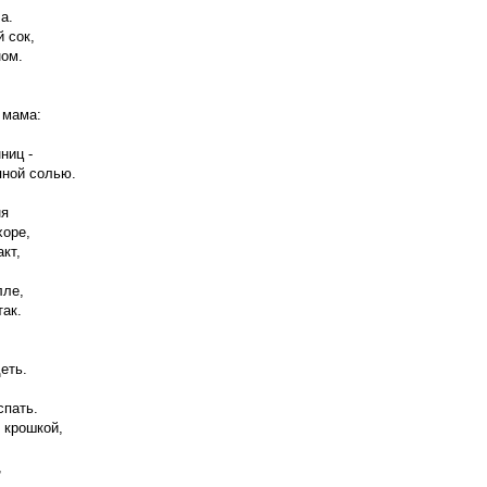
а.
 сок,
ном.
 мама:
ниц -
пной солью.
ня
хоре,
акт,
лле,
так.
еть.
спать.
 крошкой,
,