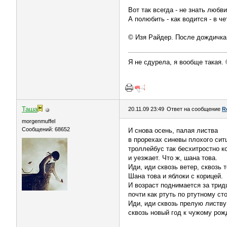
Вот так всегда - не знать любв
А полюбить - как водится - в че
© Изя Райдер. После дождичка
Я не сдурела, я вообще такая.
Таша
20.11.09 23:49
Ответ на сообщение
R
morgenmuffel
Сообщений: 68652
И снова осень, палая листва
в прорехах синевы плохого сит
троллейбус так бесхитростно к
и уезжает. Что ж, шана това.
Иди, иди сквозь ветер, сквозь т
Шана това и яблоки с корицей.
И возраст поднимается за трид
почти как ртуть по ртутному ст
Иди, иди сквозь прелую листву
сквозь новый год к чужому рож