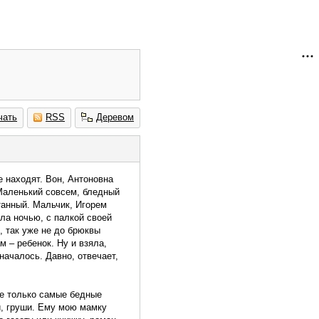
чать
RSS
Деревом
те находят. Вон, Антоновна
 Маленький совсем, бледный
отанный. Мальчик, Игорем
зла ночью, с палкой своей
, так уже не до брюквы
м – ребенок. Ну и взяла,
началось. Давно, отвечает,
сте только самые бедные
и, груши. Ему мою мамку