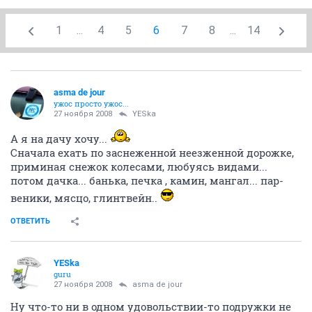
1
...
4
5
6
7
8
...
14
asma de jour
ужос просто ужос...
27 ноября 2008
YESka
А я на дачу хочу...
Сначала ехать по заснеженной неезженной дорожке,
приминая снежок колесами, любуясь видами...
потом дачка... банька, печка , камин, мангал... пар-
веники, мясцо, глинтвейн..
ОТВЕТИТЬ
YESka
guru
27 ноября 2008
asma de jour
Ну что-то ни в одном удовольствии-то подружки не