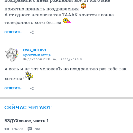
приятно принять поздравления
А от одного человека так ТАААК хочется звонка
телефонного хотя бы...эх
ОТВЕТИТЬ
EWG_DCLXVI
Крёстный отэцЪ
04 декабря 2008
Звездунова М
я хоть и не тот человекЪ но поздравляю раз тебе так
хочется!
ОТВЕТИТЬ
СЕЙЧАС ЧИТАЮТ
БЗДУХовное, часть 1
175779
702