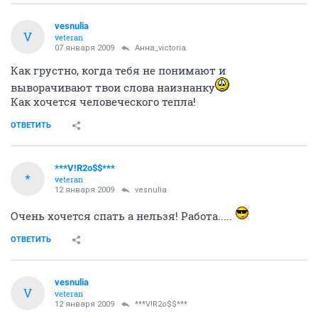
vesnulia
V
veteran
07 января 2009
Анна_victoria
Как грустно, когда тебя не понимают и
выворачивают твои слова наизнанку
Как хочется человеческого тепла!
ОТВЕТИТЬ
***V!R2o$$***
*
veteran
12 января 2009
vesnulia
Очень хочется спать а нельзя! Работа.....
ОТВЕТИТЬ
vesnulia
V
veteran
12 января 2009
***V!R2o$$***