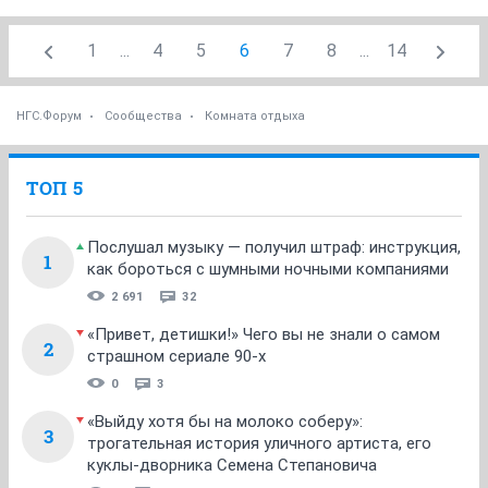
1
...
4
5
6
7
8
...
14
НГС.Форум
Сообщества
Комната отдыха
ТОП 5
Послушал музыку — получил штраф: инструкция,
1
как бороться с шумными ночными компаниями
2 691
32
«Привет, детишки!» Чего вы не знали о самом
2
страшном сериале 90-х
0
3
«Выйду хотя бы на молоко соберу»:
3
трогательная история уличного артиста, его
куклы-дворника Семена Степановича