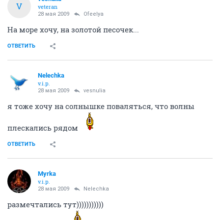
V
veteran
28 мая 2009
Ofeelya
На море хочу, на золотой песочек...
ОТВЕТИТЬ
Nelechka
v.i.p.
28 мая 2009
vesnulia
я тоже хочу на солнышке поваляться, что волны
плескались рядом
ОТВЕТИТЬ
Myrka
v.i.p.
28 мая 2009
Nelechka
размечтались тут)))))))))))