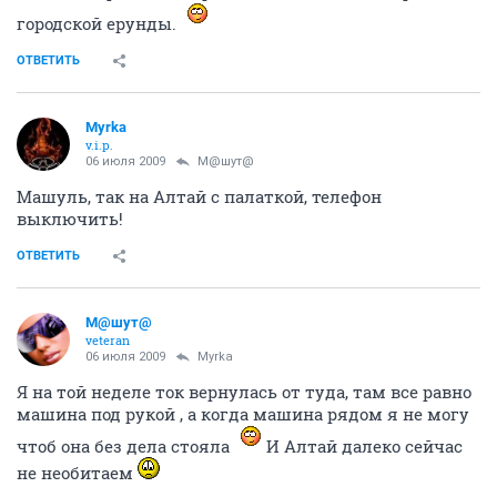
городской ерунды.
ОТВЕТИТЬ
Myrka
v.i.p.
06 июля 2009
М@шут@
Машуль, так на Алтай с палаткой, телефон
выключить!
ОТВЕТИТЬ
М@шут@
veteran
06 июля 2009
Myrka
Я на той неделе ток вернулась от туда, там все равно
машина под рукой , а когда машина рядом я не могу
чтоб она без дела стояла
И Алтай далеко сейчас
не необитаем