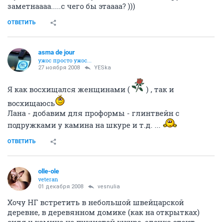
заметнаааа.....с чего бы этаааа? )))
ОТВЕТИТЬ
asma de jour
ужос просто ужос...
27 ноября 2008
YESka
Я как восхищался женщинами (
) , так и
восхищаюсь
Лана - добавим для проформы - глинтвейн с
подружками у камина на шкуре и т.д. ...
ОТВЕТИТЬ
olle-ole
veteran
01 декабря 2008
vesnulia
Хочу НГ встретить в небольшой швейцарской
деревне, в деревянном домике (как на открытках)
сидя у камина на пушистой шкуре, елочка стоит