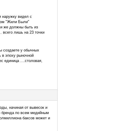
м наружку видел с
вном "Жили Были"
ими же должны быть из
.. всего лишь на 23 точки
Вы создаете у обычных
ь в эпоху рыночной
с единица ....столовая,
оды, начиная от вывесок и
о бренда по всем медийным
полмиллиона баксов может и