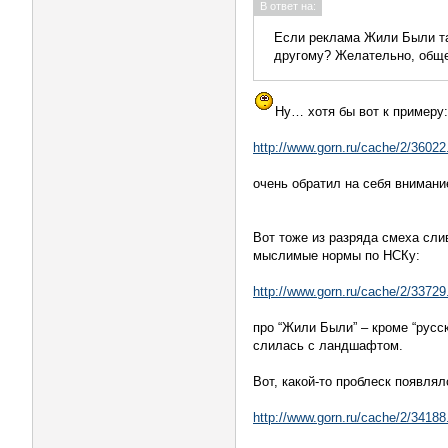
В ответ на:
Если реклама Жили Были та
другому? Желательно, обще
Ну… хотя бы вот к примеру:
http://www.gorn.ru/cache/2/36022
очень обратил на себя внимани
Вот тоже из разряда смеха сл
мыслимые нормы по НСКу:
http://www.gorn.ru/cache/2/33729
про “Жили Были” – кроме “русс
слилась с ландшафтом.
Вот, какой-то проблеск появлял
http://www.gorn.ru/cache/2/34188