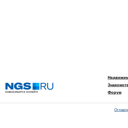
Недвижи
Знакомст
Форум
Оглавл