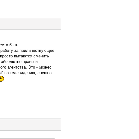
есто быть.
 работу за приличествующее
 просто пытаются сменить
ы абсолютно правы и
го агентства. Это - бизнес
ки" по телевидению, спешно