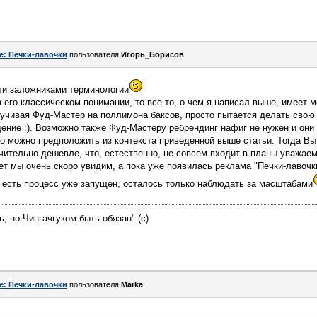
e: Печки-лавочки
пользователя
Игорь_Борисов
али заложниками терминологии
 его классическом понимании, то все то, о чем я написал выше, имеет м
учивая Фуд-Мастер на поллимона баксов, просто пытается делать свою
дение :). Возможно также Фуд-Мастеру ребрендинг нафиг не нужен и они
о можно предположить из контекста приведенной выше статьи. Тогда В
чительно дешевле, что, естественно, не совсем входит в планы уважаемо
ает мы очень скоро увидим, а пока уже появилась реклама "Печки-лавоч
 есть процесс уже запущен, осталось только наблюдать за масштабами
, но Чингачгуком быть обязан" (с)
e: Печки-лавочки
пользователя
Marka