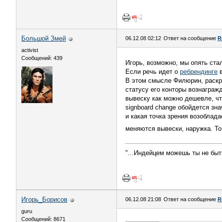
Большой Змей
06.12.08 02:12
Ответ на сообщение
R
activist
Сообщений: 439
Игорь, возможно, мы опять ст
Если речь идет о
ребрендинге
в
В этом смысле Филюрин, раскр
статусу его конторы вознаграж
вывеску как можно дешевле, чт
signboard change обойдется зна
и какая точка зрения возоблад
меняются вывески, наружка. То
"...Индейцем можешь ты не быть
Игорь_Борисов
06.12.08 21:08
Ответ на сообщение
R
guru
Сообщений: 8671