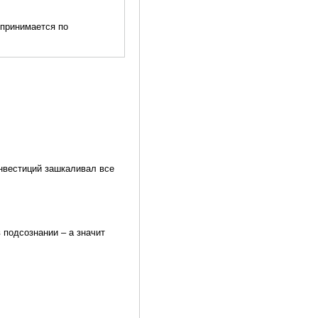
спринимается по
нвестиций зашкаливал все
 подсознании – а значит