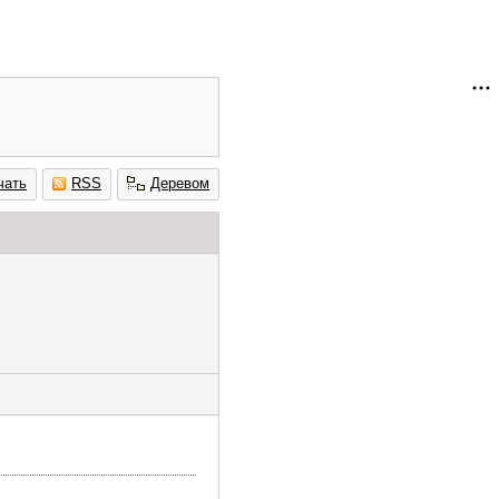
чать
RSS
Деревом