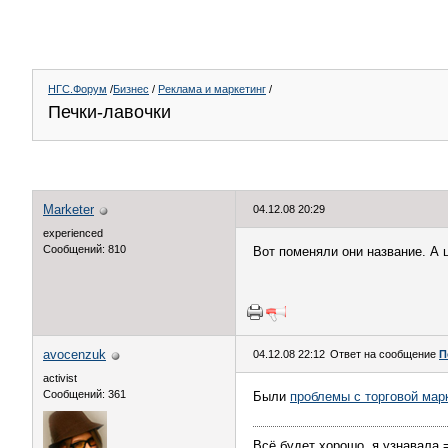
НГС.Форум
/
Бизнес
/
Реклама и маркетинг
/
Печки-лавочки
Marketer
04.12.08 20:29
experienced
Сообщений: 810
Вот поменяли они название. А 
avocenzuk
04.12.08 22:12
Ответ на сообщение
П
activist
Сообщений: 361
Были
проблемы с торговой мар
Всё будет хорошо, я узнавала 