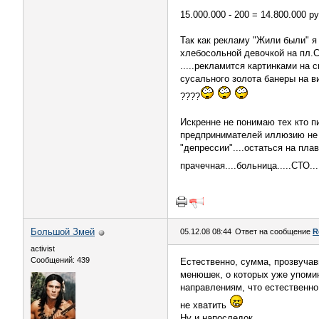
15.000.000 - 200 = 14.800.000 руб
Так как рекламу "Жили были" я 
хлебосольной девочкой на пл.С
.....рекламится картинками на с
сусального золота банеры на ви
????
Искренне не понимаю тех кто пи
предпринимателей иллюзию не д
"депрессии"....остаться на пла
прачечная....больница.....СТО...
Большой Змей
05.12.08 08:44
Ответ на сообщение
R
activist
Сообщений: 439
Естественно, сумма, прозвучавш
менюшек, о которых уже упоми
направлениям, что естественно
не хватить
Ну и напоследок.