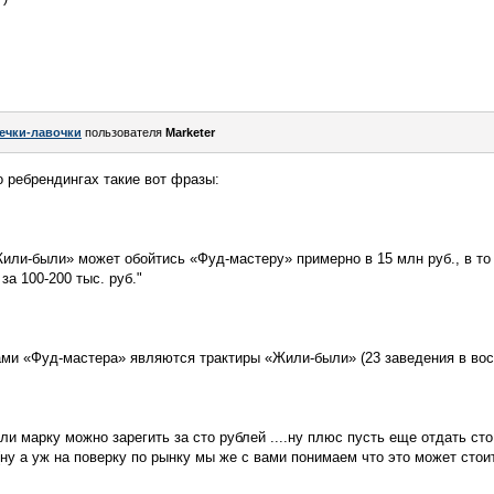
ечки-лавочки
пользователя
Marketer
о ребрендингах такие вот фразы:
Жили-были» может обойтись «Фуд-мастеру» примерно в 15 млн руб., в то
за 100-200 тыс. руб."
и «Фуд-мастера» являются трактиры «Жили-были» (23 заведения в вос
ли марку можно зарегить за сто рублей ....ну плюс пусть еще отдать ст
у а уж на поверку по рынку мы же с вами понимаем что это может стоить 