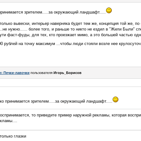
 принимается зрителем.....за окружающий ландшафт.....
лько вывески, интерьер наверняка будет тем же, концепция той же, по с
..не нужно...... более того, и раньше то никто не ездил в "Жили Были" с
о сути фаст-фуды, для тех, кто проезжает мимо, а это большей частью од
100 рублей на точку максимум ...чтобы люди стояли возле нее крулосуто
e: Печки-лавочки
пользователя
Игорь_Борисов
ько принимается зрителем.....за окружающий ландшафт.....
оспринимается, то приведите пример наружной рекламы, которая воспр
кламы....
только глазки