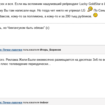
всех и вся. Если мы вспомним нашумевший ребрендинг Lucky GoldStar в L
му Вы там написали еще. Но тогда чет никто не упрекал LG
По Сеньк
баксов, кому-то за поллимона, а кому-то и за 200 тыщ рубликов.
, но Чингачгуком быть обязан" (с)
e: Печки-лавочки
пользователя
Игорь_Борисов
ого. Реклама Жили-Были ежемесячно размещается на десятках 3х6 по в
 плюс телевидение периодически...
e: Печки-лавочки
пользователя
indoor