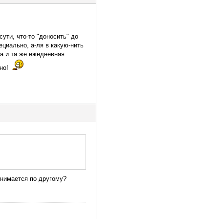
ути, что-то "доносить" до
пециально, а-ля в какую-нить
на и та же ежедневная
чно!
инимается по другому?