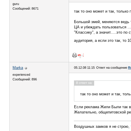
guru
Сообщений: 8671
так то оно может и так, только
Большой змей, меняются ведь то
ЦА и убеждать пользоваться ...
"Классику", а значит.....это п
аудитория, а если это так, то 
Marka
05.12.08 11:15
Ответ на сообщение
R
experienced
Сообщений: 896
В ответ на:
так то оно может и так, тол
Если реклама Жили Были так в
Желательно, общепитовской ре
Воздушных замков я не строю, 