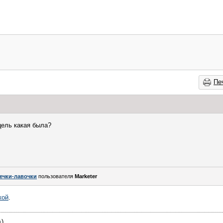
Пе
цель какая была?
ечки-лавочки
пользователя
Marketer
кой
.
=)