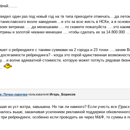
лей........
видел один раз под новый год на тв типа приходите отмечать....да лето
таниславского возле заведения....и это за всю жисть в НСКе, а в осно
воих витринах .....да менюшками .....то скажите пожалуйста .....это как
трины и золотой чеканки менюшки .....чтобы сделать их за 14.800.000 ...
шет о ребрендинге с такими суммами на 2 города и 23 точки .....зачем 
осягаемости ребрендинга? - когда это порой единственная возможност
ву....и волне адекватной стоимости, которую может потяуть рядовая бизне
..
e: Печки-лавочки
пользователя
Игорь_Борисов
ая из уст мэтра, завышена. Но так ли намного? Если учесть все (!)расх
налось выше, заканчивая усилением рекламной поддержки обновленног
 при ребрендинге, особенно если проводить ее через М&Ф, то суммы в 