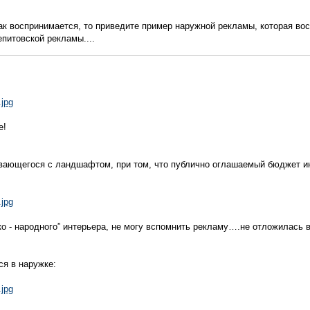
к воспринимается, то приведите пример наружной рекламы, которая во
питовской рекламы....
.jpg
е!
ивающегося с ландшафтом, при том, что публично оглашаемый бюджет и
.jpg
ко - народного” интерьера, не могу вспомнить рекламу….не отложилась в
ся в наружке:
.jpg