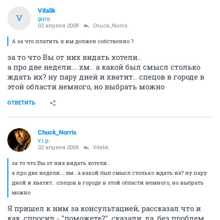
Vitalik
V
guru
02 апреля 2008
Chuck_Norris
А за что платить я им должен собственно ?
за то что Вы от них видать хотели..
а про две недели... хм.. а какой был смысл столько
ждать их? ну пару дней и хватит.. спецов в городе в
этой области немного, но выбрать можно
ОТВЕТИТЬ
Chuck_Norris
v.i.p.
02 апреля 2008
Vitalik
за то что Вы от них видать хотели..
а про две недели... хм.. а какой был смысл столько ждать их? ну пару
дней и хватит.. спецов в городе в этой области немного, но выбрать
можно
Я пришел к ним за консультацией, рассказал что и
как, спросил - "поможете?", сказали, да, без проблем,