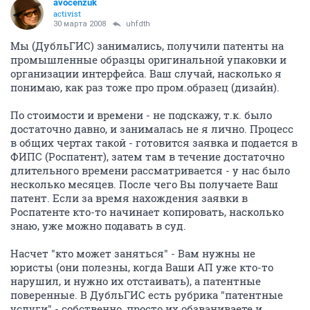
avocenzuk
activist
30 марта 2008
uhfdth
Мы (ДубльГИС) занимались, получили патенты на
промышленные образцы оригинальной упаковки и
организации интерфейса. Ваш случай, насколько я
понимаю, как раз тоже про пром.образец (дизайн).
По стоимости и времени - не подскажу, т.к. было
достаточно давно, и занималась не я лично. Процесс
в общих чертах такой - готовится заявка и подается в
ФИПС (Роспатент), затем там в течение достаточно
длительного времени рассматривается - у нас было
несколько месяцев. После чего Вы получаете Ваш
патент. Если за время нахождения заявки в
Роспатенте кто-то начинает копировать, насколько
знаю, уже можно подавать в суд.
Насчет "кто может заняться" - Вам нужны не
юристы (они полезны, когда Ваши АП уже кто-то
нарушил, и нужно их отстаивать), а патентные
поверенные. В ДубльГИС есть рубрика "патентные
услуги" - собственно, просто их обзваниваете и