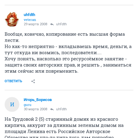
uhfdth
veteran
29 марта 2008
uhfdth
Вообще, конечно, копирование есть высшая форма
лести.
Но как-то неприятно - вкладываешь время, деньги, а
тут откуда ни возмись, последователи....
Хочу понять, насколько это ресурсоёмкое занятие -
защита своих авторских прав, и решить , заниматься
этим сейчас или повременить.
ОТВЕТИТЬ
Игорь_Борисов
И
guru
30 марта 2008
uhfdth
На Трудовой 2 (5) старинный домик из красного
кирпича, аккурат за длинным зеленым домом на
площади Ленина есть Российское Авторское
Общество или что-то типа того, там подробно