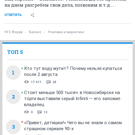
на днем разгребем свои дела, позвоним и т.д....
ОТВЕТИТЬ
НГС.Форум
Бизнес
Реклама и маркетинг
ТОП 5
Кто тут воду мутит? Почему нельзя купаться
1
после 2 августа
17 411
28
Стоит меньше 500 тысяч: в Новосибирске на
2
торги выставили серый Infiniti — его заложил
владелец
0
13
«Привет, детишки!» Чего вы не знали о самом
3
страшном сериале 90-х