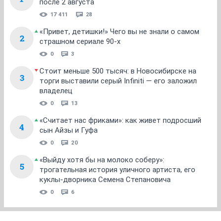
после 2 августа
17 411
28
«Привет, детишки!» Чего вы не знали о самом
2
страшном сериале 90-х
0
3
Стоит меньше 500 тысяч: в Новосибирске на
3
торги выставили серый Infiniti — его заложил
владелец
0
13
«Считает нас фриками»: как живет подросший
4
сын Айзы и Гуфа
0
20
«Выйду хотя бы на молоко соберу»:
5
трогательная история уличного артиста, его
куклы-дворника Семена Степановича
0
6