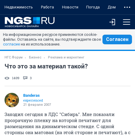
Недвижимость
Работа
Новости
Погода
Дом
На информационном ресурсе применяются cookie-
Согласен
файлы. Оставаясь на сайте, вы подтверждаете свое
согласие
на их использование.
НГС.Форум
Бизнес
Реклама и маркетинг
Что это за материал такой?
1409
3
Banderas
experienced
21 февраля 2007
Заходил сегодня в ЛДС "Сибирь". Мне показали
прозрачную пленку на которой печатают для
размещения на динамическом стенде. С одной
стороны она матовая (на этой стороне и печатают), а с