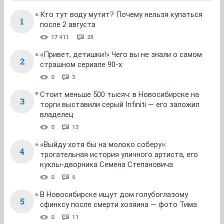
Кто тут воду мутит? Почему нельзя купаться
1
после 2 августа
17 411
28
«Привет, детишки!» Чего вы не знали о самом
2
страшном сериале 90-х
0
3
Стоит меньше 500 тысяч: в Новосибирске на
3
торги выставили серый Infiniti — его заложил
владелец
0
13
«Выйду хотя бы на молоко соберу»:
4
трогательная история уличного артиста, его
куклы-дворника Семена Степановича
0
6
В Новосибирске ищут дом голубоглазому
5
сфинксу после смерти хозяина — фото Тима
0
11