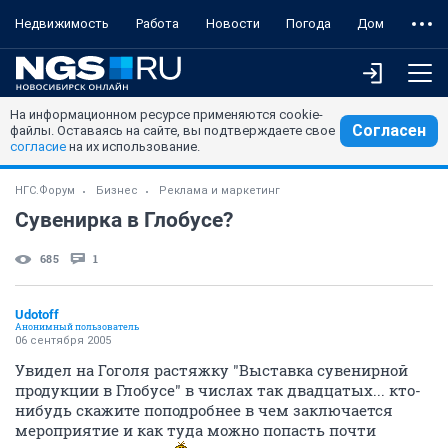
Недвижимость
Работа
Новости
Погода
Дом
На информационном ресурсе применяются cookie-
Согласен
файлы. Оставаясь на сайте, вы подтверждаете свое
согласие
на их использование.
НГС.Форум
Бизнес
Реклама и маркетинг
Сувенирка в Глобусе?
685
1
Udotoff
Анонимный пользователь
06 сентября 2005
Увидел на Гоголя растяжку "Выставка сувенирной
продукции в Глобусе" в числах так двадцатых... кто-
нибудь скажите поподробнее в чем заключается
мероприятие и как туда можно попасть почти