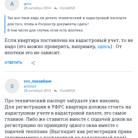
A
guru
28 октября 2014
ViolaNSK
Так все-таки надо ли делать технический и кадастровый паспорта
для того, чтобы в Росреестр документы сдать?
В том числе для случая, если есть ипотека.
Если квартира поставлена на кадастровый учет, то не
надо (это можно проверить, например,
здесь
) . От
ипотеки это не зависит.
ОТВЕТИТЬ
svv_покавбане
S
activist
28 октября 2014
ViolaNSK
Про технический паспорт забудьте уже наконец.
Для регистрации в УФРС квартира должна стоять на
кадастровом учете
в кадастровой палате, это самое
главное. Либо же ставится вместе с подачей доков на
регистрацию по принципу одного окна вместе с
подачей
техплана
. (Выглядит как регистрация права
одновременно с постановкой на кадастровый учет).