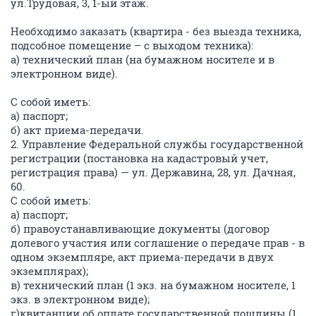
ул.Трудовая, 3, 1-ый этаж.
Необходимо заказать (квартира - без выезда техника,
подсобное помещение – с выходом техника):
а) технический план (на бумажном носителе и в
электронном виде).
С собой иметь:
а) паспорт;
б) акт приема-передачи.
2. Управление Федеральной службы государственной
регистрации (постановка на кадастровый учет,
регистрация права) — ул. Державина, 28, ул. Дачная,
60.
С собой иметь:
а) паспорт;
б) правоустанавливающие документы (договор
долевого участия или соглашение о передаче прав - в
одном экземпляре, акт приема-передачи в двух
экземплярах);
в) технический план (1 экз. на бумажном носителе, 1
экз. в электронном виде);
г)квитанции об оплате государственной пошлины (1