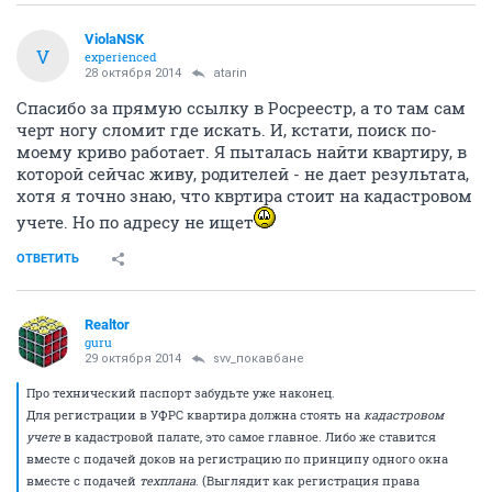
ViolaNSK
V
experienced
28 октября 2014
atarin
Спасибо за прямую ссылку в Росреестр, а то там сам
черт ногу сломит где искать. И, кстати, поиск по-
моему криво работает. Я пыталась найти квартиру, в
которой сейчас живу, родителей - не дает результата,
хотя я точно знаю, что квртира стоит на кадастровом
учете. Но по адресу не ищет
ОТВЕТИТЬ
Realtor
guru
29 октября 2014
svv_покавбане
Про технический паспорт забудьте уже наконец.
Для регистрации в УФРС квартира должна стоять на
кадастровом
учете
в кадастровой палате, это самое главное. Либо же ставится
вместе с подачей доков на регистрацию по принципу одного окна
вместе с подачей
техплана
. (Выглядит как регистрация права