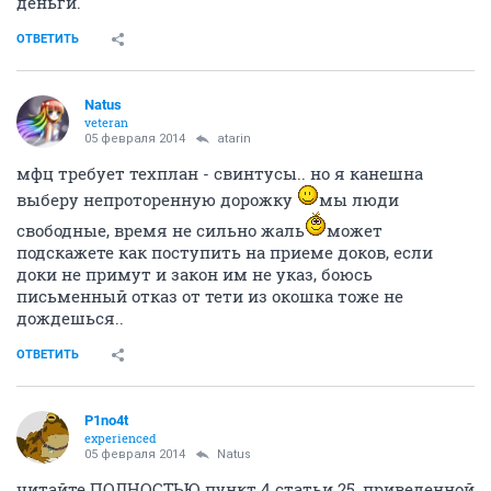
деньги.
ОТВЕТИТЬ
Natus
veteran
05 февраля 2014
atarin
мфц требует техплан - свинтусы.. но я канешна
выберу непроторенную дорожку
мы люди
свободные, время не сильно жаль
может
подскажете как поступить на приеме доков, если
доки не примут и закон им не указ, боюсь
письменный отказ от тети из окошка тоже не
дождешься..
ОТВЕТИТЬ
P1no4t
experienced
05 февраля 2014
Natus
читайте ПОЛНОСТЬЮ пункт 4 статьи 25, приведенной