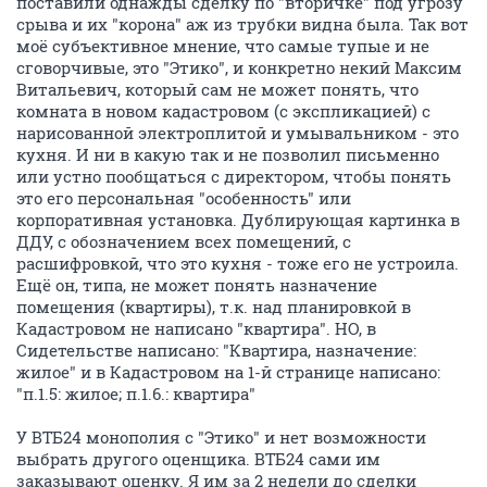
поставили однажды сделку по "вторичке" под угрозу
срыва и их "корона" аж из трубки видна была. Так вот
моё субъективное мнение, что самые тупые и не
сговорчивые, это "Этико", и конкретно некий Максим
Витальевич, который сам не может понять, что
комната в новом кадастровом (с экспликацией) с
нарисованной электроплитой и умывальником - это
кухня. И ни в какую так и не позволил письменно
или устно пообщаться с директором, чтобы понять
это его персональная "особенность" или
корпоративная установка. Дублирующая картинка в
ДДУ, с обозначением всех помещений, с
расшифровкой, что это кухня - тоже его не устроила.
Ещё он, типа, не может понять назначение
помещения (квартиры), т.к. над планировкой в
Кадастровом не написано "квартира". НО, в
Сидетельстве написано: "Квартира, назначение:
жилое" и в Кадастровом на 1-й странице написано:
"п.1.5: жилое; п.1.6.: квартира"
У ВТБ24 монополия с "Этико" и нет возможности
выбрать другого оценщика. ВТБ24 сами им
заказывают оценку. Я им за 2 недели до сделки