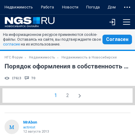
Недвижимость
Работа
Новости
Погода
Дом
На информационном ресурсе применяются cookie-
Согласен
файлы. Оставаясь на сайте, вы подтверждаете свое
согласие
на их использование.
НГС.Форум
Недвижимость
Недвижимость в Новосибирске
Порядок оформления в собственность квартиры в новостройке
17613
70
1
2
MrAbon
M
activist
12 августа 2013